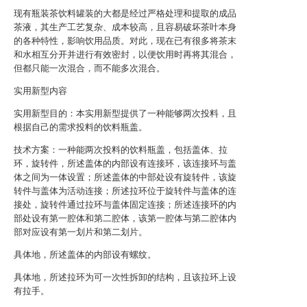
现有瓶装茶饮料罐装的大都是经过严格处理和提取的成品
茶液，其生产工艺复杂、成本较高，且容易破坏茶叶本身
的各种特性，影响饮用品质。对此，现在已有很多将茶末
和水相互分开并进行有效密封，以便饮用时再将其混合，
但都只能一次混合，而不能多次混合。
实用新型内容
实用新型目的：本实用新型提供了一种能够两次投料，且
根据自己的需求投料的饮料瓶盖。
技术方案：一种能两次投料的饮料瓶盖，包括盖体、拉
环，旋转件，所述盖体的内部设有连接环，该连接环与盖
体之间为一体设置；所述盖体的中部处设有旋转件，该旋
转件与盖体为活动连接；所述拉环位于旋转件与盖体的连
接处，旋转件通过拉环与盖体固定连接；所述连接环的内
部处设有第一腔体和第二腔体，该第一腔体与第二腔体内
部对应设有第一划片和第二划片。
具体地，所述盖体的内部设有螺纹。
具体地，所述拉环为可一次性拆卸的结构，且该拉环上设
有拉手。