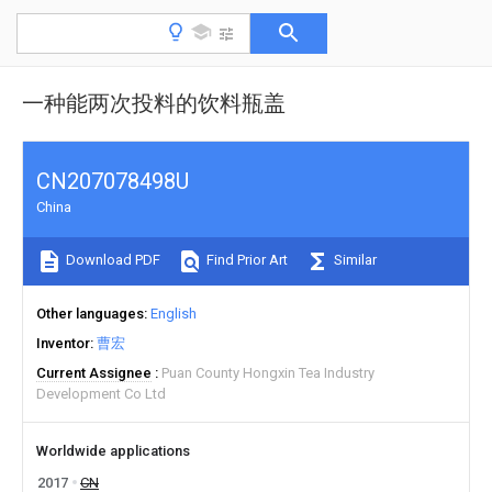
一种能两次投料的饮料瓶盖
CN207078498U
China
Download PDF
Find Prior Art
Similar
Other languages
English
Inventor
曹宏
Current Assignee
Puan County Hongxin Tea Industry
Development Co Ltd
Worldwide applications
2017
CN