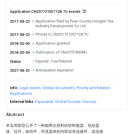
Application CN201721057128.7U events
Application filed by Puan County Hongxin Tea
2017-08-23
Industry Development Co Ltd
Priority to CN201721057128.7U
2017-08-23
Application granted
2018-03-09
Publication of CN207078498U
2018-03-09
Expired - Fee Related
Status
Anticipated expiration
2027-08-23
Info
Legal events
Similar documents
Priority and Related
Applications
External links
Espacenet
Global Dossier
Discuss
Abstract
本实用新型公开了一种能两次投料的饮料瓶盖，包括盖
体、拉环，旋转件，所述盖体的内部设有连接环，该连接