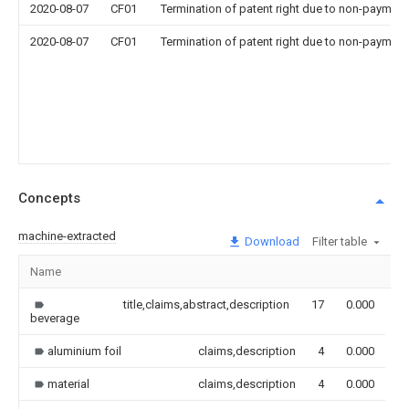
2020-08-07
CF01
Termination of patent right due to non-payment
2020-08-07
CF01
Termination of patent right due to non-payment
Concepts
machine-extracted
Download
Filter table
Name
I
title,claims,abstract,description
17
0.000
beverage
aluminium foil
claims,description
4
0.000
material
claims,description
4
0.000