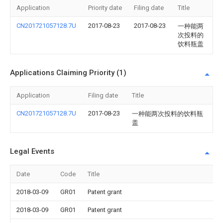
Application
Priority date
Filing date
Title
CN201721057128.7U
2017-08-23
2017-08-23
一种能两
次投料的
饮料瓶盖
Applications Claiming Priority (1)
Application
Filing date
Title
CN201721057128.7U
2017-08-23
一种能两次投料的饮料瓶
盖
Legal Events
Date
Code
Title
2018-03-09
GR01
Patent grant
2018-03-09
GR01
Patent grant