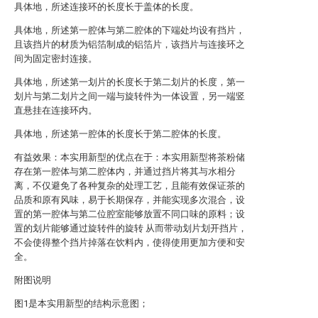
具体地，所述连接环的长度长于盖体的长度。
具体地，所述第一腔体与第二腔体的下端处均设有挡片，
且该挡片的材质为铝箔制成的铝箔片，该挡片与连接环之
间为固定密封连接。
具体地，所述第一划片的长度长于第二划片的长度，第一
划片与第二划片之间一端与旋转件为一体设置，另一端竖
直悬挂在连接环内。
具体地，所述第一腔体的长度长于第二腔体的长度。
有益效果：本实用新型的优点在于：本实用新型将茶粉储
存在第一腔体与第二腔体内，并通过挡片将其与水相分
离，不仅避免了各种复杂的处理工艺，且能有效保证茶的
品质和原有风味，易于长期保存，并能实现多次混合，设
置的第一腔体与第二位腔室能够放置不同口味的原料；设
置的划片能够通过旋转件的旋转 从而带动划片划开挡片，
不会使得整个挡片掉落在饮料内，使得使用更加方便和安
全。
附图说明
图1是本实用新型的结构示意图；