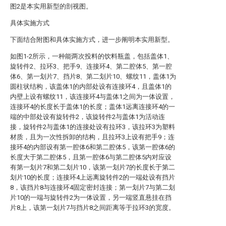
图2是本实用新型的剖视图。
具体实施方式
下面结合附图和具体实施方式，进一步阐明本实用新型。
如图1-2所示，一种能两次投料的饮料瓶盖，包括盖体1、
旋转件2、拉环3、把手9、连接环4、第二腔体5、第一腔
体6、第一划片7、挡片8、第二划片10、螺纹11，盖体1为
圆柱状结构，该盖体1的内部处设有连接环4，且盖体1的
内壁上设有螺纹11，该连接环4与盖体1之间为一体设置，
连接环4的长度长于盖体1的长度；盖体1远离连接环4的一
端的中部处设有旋转件2，该旋转件2与盖体1为活动连
接，旋转件2与盖体1的连接处设有拉环3，该拉环3为塑料
材质，且为一次性拆卸的结构，且拉环3上设有把手9；连
接环4的内部设有第一腔体6和第二腔体5，该第一腔体6的
长度大于第二腔体5，且第一腔体6与第二腔体5内对应设
有第一划片7和第二划片10，该第一划片7的长度长于第二
划片10的长度；连接环4上远离旋转件2的一端处设有挡片
8，该挡片8与连接环4固定密封连接；第一划片7与第二划
片10的一端与旋转件2为一体设置，另一端竖直悬挂在挡
片8上，该第一划片7与挡片8之间距离等于拉环3的宽度。