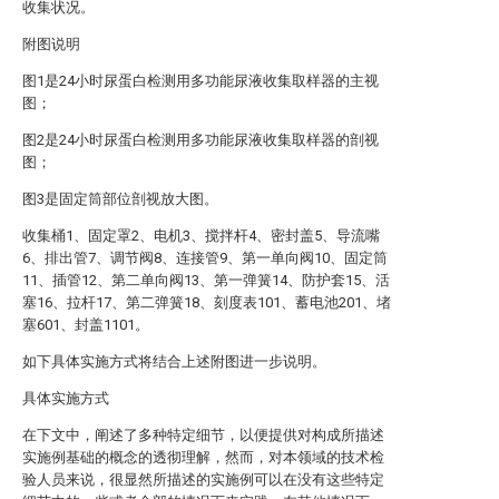
收集状况。
附图说明
图1是24小时尿蛋白检测用多功能尿液收集取样器的主视
图；
图2是24小时尿蛋白检测用多功能尿液收集取样器的剖视
图；
图3是固定筒部位剖视放大图。
收集桶1、固定罩2、电机3、搅拌杆4、密封盖5、导流嘴
6、排出管7、调节阀8、连接管9、第一单向阀10、固定筒
11、插管12、第二单向阀13、第一弹簧14、防护套15、活
塞16、拉杆17、第二弹簧18、刻度表101、蓄电池201、堵
塞601、封盖1101。
如下具体实施方式将结合上述附图进一步说明。
具体实施方式
在下文中，阐述了多种特定细节，以便提供对构成所描述
实施例基础的概念的透彻理解，然而，对本领域的技术检
验人员来说，很显然所描述的实施例可以在没有这些特定