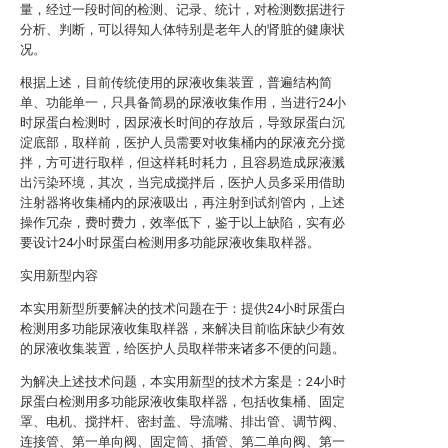
量，经过一段时间的检测、记录、统计，对检测数据进行
分析、判断，可以得知人体特别是老年人的肾脏的健康状
况。
根据上述，目前传统使用的尿液收集装置，普遍结构简
单、功能单一，只具备简易的尿液收集作用，当进行24小
时尿蛋白检测时，因尿液长时间的存放后，导致尿蛋白沉
淀底部，取样前，医护人员需要对收集桶内的尿液充分搅
拌，方可进行取样，但这样耗时耗力，且容易造成尿液溅
出污染环境，其次，当完成搅拌后，医护人员多采用借助
注射器将收集桶内的尿液吸出，再注射到试剂管内，上述
操作冗杂，费时费力，效率低下，鉴于以上缺陷，实有必
要设计24小时尿蛋白检测用多功能尿液收集取样器。
实用新型内容
本实用新型所要解决的技术问题在于：提供24小时尿蛋白
检测用多功能尿液收集取样器，来解决目前临床缺少有效
的尿液收集装置，给医护人员取样带来诸多不便的问题。
为解决上述技术问题，本实用新型的技术方案是：24小时
尿蛋白检测用多功能尿液收集取样器，包括收集桶、固定
罩、电机、搅拌杆、密封盖、导流嘴、排出管、调节阀、
连接管、第一单向阀、固定筒、插管、第二单向阀、第一