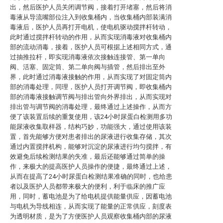
出，然后医护人员关闭调节阀，接着打开堵塞，然后将消
毒液从导流嘴部位注入到收集桶内，当收集桶内部装满消
毒液后，医护人员再打开电机，使电机驱动搅拌杆转动，
此时通过搅拌杆转动的作用，从而实现消毒液对收集桶内
部的流动消毒，接着，医护人员可根据上述相同方式，通
过抽推拉杆，即实现消毒液依次接触连接管、第一单向
阀、活塞、固定筒、第二单向阀与插管，然后排出至外
界，此时通过消毒液接触的作用，从而实现了对固定筒内
部的消毒处理，同理，医护人员打开调节阀，即收集桶内
部的消毒液接触调节阀与排出管向外界排出，从而实现对
排出管与调节阀的消毒处理，最终通过上述操作，从而方
便了该装置后续的重复使用，该24小时尿蛋白检测用多功
能尿液收集取样器，结构巧妙，功能强大，通过使用该装
置，首先能够方便对患者排出的尿液进行收集存储，其次
通过内置搅拌机构，能够对沉淀的尿液进行均匀搅拌，有
效避免后续检测结果的失准，最后还能够通过简单的操
作，来极大的提高医护人员操作的便捷，最终通过上述，
从而在提高了24小时尿蛋白检测结果准确的同时，也给患
者以及医护人员都带来极大的便利，利于临床的推广应
用，同时，蓄电池是为了给电机提供能量供应，因蓄电池
与电机为导线相连，从而实现了能量的正常供应，刻度表
为透明材质，是为了方便医护人员观察收集桶内部的尿液