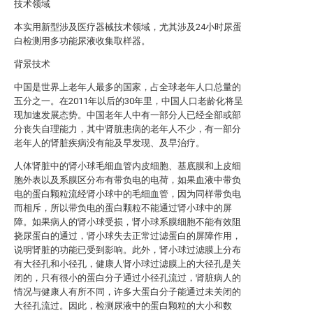
技术领域
本实用新型涉及医疗器械技术领域，尤其涉及24小时尿蛋
白检测用多功能尿液收集取样器。
背景技术
中国是世界上老年人最多的国家，占全球老年人口总量的
五分之一。在2011年以后的30年里，中国人口老龄化将呈
现加速发展态势。中国老年人中有一部分人已经全部或部
分丧失自理能力，其中肾脏患病的老年人不少，有一部分
老年人的肾脏疾病没有能及早发现、及早治疗。
人体肾脏中的肾小球毛细血管内皮细胞、基底膜和上皮细
胞外表以及系膜区分布有带负电的电荷，如果血液中带负
电的蛋白颗粒流经肾小球中的毛细血管，因为同样带负电
而相斥，所以带负电的蛋白颗粒不能通过肾小球中的屏
障。如果病人的肾小球受损，肾小球系膜细胞不能有效阻
挠尿蛋白的通过，肾小球失去正常过滤蛋白的屏障作用，
说明肾脏的功能已受到影响。此外，肾小球过滤膜上分布
有大径孔和小径孔，健康人肾小球过滤膜上的大径孔是关
闭的，只有很小的蛋白分子通过小径孔流过，肾脏病人的
情况与健康人有所不同，许多大蛋白分子能通过未关闭的
大径孔流过。因此，检测尿液中的蛋白颗粒的大小和数