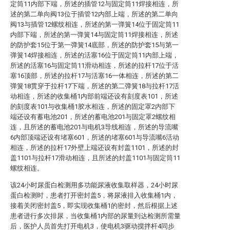
定筒11内部下端，所述的插管12与固定筒11焊接相连，所
述的第二单向阀13位于插管12内部上端，所述的第二单向
阀13与插管12螺纹相连，所述的第一弹簧14位于固定筒11
内部下端，所述的第一弹簧14与固定筒11焊接相连，所述
的防护套15位于第一弹簧14底部，所述的防护套15与第一
弹簧14焊接相连，所述的活塞16位于固定筒11内部上端，
所述的活塞16与固定筒11滑动相连，所述的拉杆17位于活
塞16顶部，所述的拉杆17与活塞16一体相连，所述的第二
弹簧18贯穿于拉杆17下端，所述的第二弹簧18与拉杆17活
动相连，所述的收集桶1内部前端还设有刻度表101，所述
的刻度表101与收集桶1胶水相连，所述的固定罩2内部下
端还设有蓄电池201，所述的蓄电池201与固定罩2螺纹相
连，且所述的蓄电池201与电机3导线相连，所述的导流嘴
6内部顶端还设有堵塞601，所述的堵塞601与导流嘴6活动
相连，所述的拉杆17外壁上端还设有封盖1101，所述的封
盖1101与拉杆17滑动相连，且所述的封盖1101与固定筒11
螺纹相连。
该24小时尿蛋白检测用多功能尿液收集取样器，24小时尿
蛋白检测时，患者打开密封盖5，将尿液排入收集桶1内，
接着关闭密封盖5，即实现收集桶1的密封，然后根据上述
患者进行多次排尿，当收集桶1内部的尿量到达检测所需量
后，医护人员首先打开电机3，使电机3驱动搅拌杆4同步