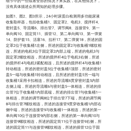
细节中的一些或者全部的情况下来实践，在其他情况下，
没有具体描述众所周知的处理步骤。
如图1、图2、图3所示，24小时尿蛋白检测用多功能尿液
收集取样器，包括收集桶1、固定罩2、电机3、搅拌杆4、
密封盖5、导流嘴6、排出管7、调节阀8、连接管9、第一
单向阀10、固定筒11、插管12、第二单向阀13、第一弹簧
14、防护套15、活塞16、拉杆17、第二弹簧18，所述的固
定罩2位于收集桶1左侧，所述的固定罩2与收集桶1螺纹相
连，所述的电机3位于固定罩2内部上端，所述的电机3与
固定罩2螺纹相连，所述的搅拌杆4位于电机3右侧，所述
的搅拌杆4与电机3紧配相连，且所述的搅拌杆4与收集桶1
转动相连，所述的密封盖5位于收集桶1顶部，所述的密封
盖5一端与收集桶1转动相连，且所述的密封盖5另一端与
收集桶1采用卡扣相连，所述的导流嘴6贯穿密封盖5内部
左侧上端，所述的导流嘴6与密封盖5一体相连，所述的排
出管7位于收集桶1内部底端，所述的排出管7与收集桶1一
体相连，所述的调节阀8位于排出管7下端，所述的调节阀
8与排出管7螺纹相连，所述的连接管9贯穿收集桶1内部右
侧中端，所述的连接管9与收集桶1一体相连，所述的第一
单向阀10位于连接管9内部右侧，所述的第一单向阀10与
连接管9螺纹相连，所述的固定筒11位于连接管9右侧，所
述的固定筒11与连接管9螺纹相连，所述的插管12位于固