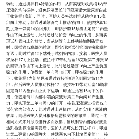
转动，通过搅拌杆4转动的作用，从而实现对收集桶1内部
尿液的均匀搅拌，避免尿液因长时间沉淀后大量尿蛋白处
于收集桶1底部，同时，医护人员将试剂管从防护套15底
部向上推动，即通过试剂管向上推动的作用，使防护套15
刻度第一弹簧14的回弹力，即防护套15顺着固定筒11内壁
作由下向上运动，此时通过防护套15向上的作用，从而实
现试剂管向上的移动，当试剂管向上移动接触到插管12
时，因插管12底部为锥形，即实现对试剂管顶端橡胶膜的
穿透，此时插管12下端处于试剂管内部，接着，医护人员
将拉杆17向上拉动，使拉杆17带动活塞16克服第二弹簧18
的回弹力作由下向上运动，此时通过活塞16向上产生负压
吸力的作用，使得第一单向阀10打开，即在吸力的作用
下，收集桶1内部的尿液通过连接管9进入到固定筒11内
部，然后医护人员推动拉杆17，使拉杆17带动活塞16顺着
固定筒11内壁作由上向下运动，即通过活塞16向下的作
用，使固定筒11内部中端的尿液对第二单向阀13产生推
力，即实现第二单向阀13的打开，接着尿液通过插管12向
试剂管内部流入，此时通过上述操作，从而实现了尿液的
收集，同理医护人员可根据所需检测的尿液量，通过上述
相同方式来对尿液进行多次收集，当试剂管内部的尿液量
达到检测标准量需要后，医护人员可先松开拉杆17，即通
过第二弹簧18的回弹力，使活塞16向下封堵固定筒11，接