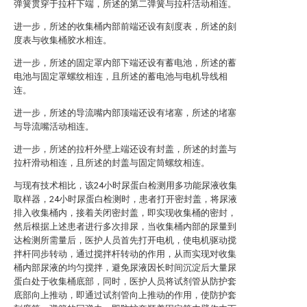
弹簧贯穿于拉杆下端，所述的第二弹簧与拉杆活动相连。
进一步，所述的收集桶内部前端还设有刻度表，所述的刻
度表与收集桶胶水相连。
进一步，所述的固定罩内部下端还设有蓄电池，所述的蓄
电池与固定罩螺纹相连，且所述的蓄电池与电机导线相
连。
进一步，所述的导流嘴内部顶端还设有堵塞，所述的堵塞
与导流嘴活动相连。
进一步，所述的拉杆外壁上端还设有封盖，所述的封盖与
拉杆滑动相连，且所述的封盖与固定筒螺纹相连。
与现有技术相比，该24小时尿蛋白检测用多功能尿液收集
取样器，24小时尿蛋白检测时，患者打开密封盖，将尿液
排入收集桶内，接着关闭密封盖，即实现收集桶的密封，
然后根据上述患者进行多次排尿，当收集桶内部的尿量到
达检测所需量后，医护人员首先打开电机，使电机驱动搅
拌杆同步转动，通过搅拌杆转动的作用，从而实现对收集
桶内部尿液的均匀搅拌，避免尿液因长时间沉淀后大量尿
蛋白处于收集桶底部，同时，医护人员将试剂管从防护套
底部向上推动，即通过试剂管向上推动的作用，使防护套