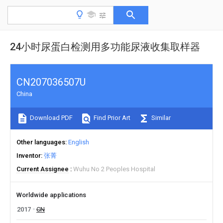
24小时尿蛋白检测用多功能尿液收集取样器
CN207036507U
China
Download PDF
Find Prior Art
Similar
Other languages
English
Inventor
张菁
Current Assignee
Wuhu No 2 Peoples Hospital
Worldwide applications
2017
CN