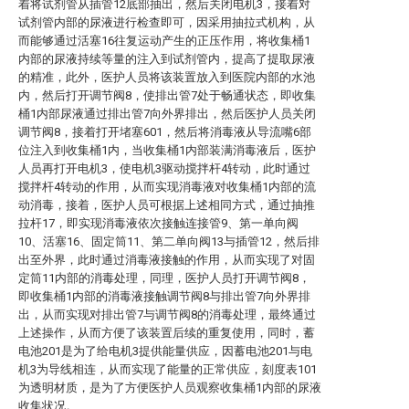
着将试剂管从插管12底部抽出，然后关闭电机3，接着对
试剂管内部的尿液进行检查即可，因采用抽拉式机构，从
而能够通过活塞16往复运动产生的正压作用，将收集桶1
内部的尿液持续等量的注入到试剂管内，提高了提取尿液
的精准，此外，医护人员将该装置放入到医院内部的水池
内，然后打开调节阀8，使排出管7处于畅通状态，即收集
桶1内部尿液通过排出管7向外界排出，然后医护人员关闭
调节阀8，接着打开堵塞601，然后将消毒液从导流嘴6部
位注入到收集桶1内，当收集桶1内部装满消毒液后，医护
人员再打开电机3，使电机3驱动搅拌杆4转动，此时通过
搅拌杆4转动的作用，从而实现消毒液对收集桶1内部的流
动消毒，接着，医护人员可根据上述相同方式，通过抽推
拉杆17，即实现消毒液依次接触连接管9、第一单向阀
10、活塞16、固定筒11、第二单向阀13与插管12，然后排
出至外界，此时通过消毒液接触的作用，从而实现了对固
定筒11内部的消毒处理，同理，医护人员打开调节阀8，
即收集桶1内部的消毒液接触调节阀8与排出管7向外界排
出，从而实现对排出管7与调节阀8的消毒处理，最终通过
上述操作，从而方便了该装置后续的重复使用，同时，蓄
电池201是为了给电机3提供能量供应，因蓄电池201与电
机3为导线相连，从而实现了能量的正常供应，刻度表101
为透明材质，是为了方便医护人员观察收集桶1内部的尿液
收集状况。