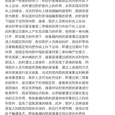
刻度第一弹簧的回弹力，即防护套顺着固定筒内壁作由下
向上运动，此时通过防护套向上的作用，从而实现试剂管
向上的移动，当试剂管向上移动接触到插管时，因插管底
部为锥形，即实现对试剂管顶端橡胶膜的穿透，此时插管
下端处于试剂管内部，接着，医护人员将拉杆向上拉动，
使拉杆带动活塞克服第二弹簧的回弹力作由下向上运动，
此时通过活塞向上产生负压吸力的作用，使得第一单向阀
打开，即在吸力的作用下，收集桶内部的尿液通过连接管
进入到固定筒内部，然后医护人员推动拉杆，使拉杆带动
活塞顺着固定筒内壁作由上向下运动，即通过活塞向下的
作用，使固定筒内部中端的尿液对第二单向阀产生推力，
即实现第二单向阀的打开，接着尿液通过插管向试剂管内
部流入，此时通过上述操作，从而实现了尿液的收集，同
理医护人员可根据所需检测的尿液量，通过上述相同方式
来对尿液进行多次收集，当试剂管内部的尿液量达到检测
标准量需要后，医护人员可先松开拉杆，即通过第二弹簧
的回弹力，使活塞向下封堵固定筒，接着将试剂管从插管
底部抽出，然后关闭电机，接着对试剂管内部的尿液进行
检查即可，因采用抽拉式机构，从而能够通过活塞往复运
动的正压作用，将收集桶内部的尿液持续等量的注入到试
剂管内，提高了提取尿液的精准，此外，医护人员将该装
置放入到医院内部的水池内，然后打开调节阀，使排出管
处于畅通状态，即收集桶内部尿液通过排出管向外界排