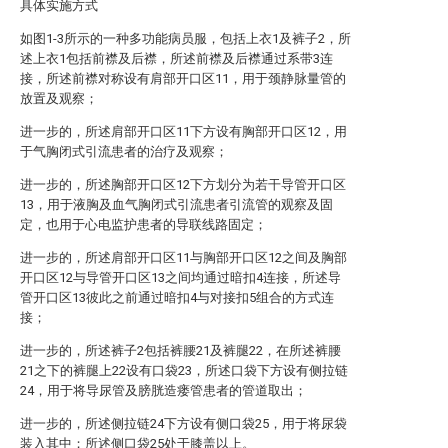
具体实施方式
如图1-3所示的一种多功能病员服，包括上衣1及裤子2，所
述上衣1包括前襟及后襟，所述前襟及后襟通过系带3连
接，所述前襟对称设有肩部开口区11，用于颈静脉量管的
放置及观察；
进一步的，所述肩部开口区11下方设有胸部开口区12，用
于气胸闭式引流患者的治疗及观察；
进一步的，所述胸部开口区12下方划分为若干导管开口区
13，用于液胸及血气胸闭式引流患者引流管的观察及固
定，也用于心电监护患者的导联线路固定；
进一步的，所述肩部开口区11与胸部开口区12之间及胸部
开口区12与导管开口区13之间均通过暗扣4连接，所述导
管开口区13彼此之前通过暗扣4与对接扣5组合的方式连
接；
进一步的，所述裤子2包括裤腰21及裤腿22，在所述裤腰
21之下的裤腿上22设有口袋23，所述口袋下方设有侧拉链
24，用于将导尿管及膀胱造瘘管患者的管道取出；
进一步的，所述侧拉链24下方设有侧口袋25，用于将尿袋
装入其中；所述侧口袋25处于膝盖以上。