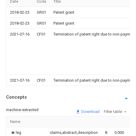
Date
Code
Title
2018-02-23
GR01
Patent grant
2018-02-23
GR01
Patent grant
2021-07-16
CF01
Termination of patent right due to non-payment
2021-07-16
CF01
Termination of patent right due to non-payment
Concepts
machine-extracted
Download
Filter table
Name
Im
leg
claims,abstract,description
8
0.000