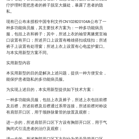
疗护理时需把患者的裤子脱至大腿处，暴露了患者的隐
私。
现有已公布未授权中国专利文件CN102820104A公布了一
种多功能病员服，其主要技术方案为：一种多功能病员
服，包括上衣和裤子；其中，所述上衣的袖管离腋窝至袖
口设置有开口；所述开口上设置有雌雄搭扣或纽扣；所述
裤子上设置有处理窗；所述上衣上设置有心电监护窗口。
与本实用新型方案不同。
实用新型内容
本实用新型的目的是解决上述问题，提供一种方便安全，
能保护患者隐私的多功能病员服。
为实现上述目的，本实用新型提供如下技术方案：
一种多功能病员服，包括上衣及裤子，所述上衣包括前襟
及后襟，所述前襟及后襟通过系带连接，所述前襟对称设
有肩部开口区，用于颈静脉量管的放置及观察；
进一步的，所述肩部开口区下方设有胸部开口区，用于气
胸闭式引流患者的治疗及观察；
进一步的，所述胸部开口区下方划分为若干导管开口区，