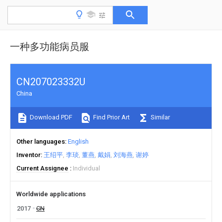
一种多功能病员服
CN207023332U
China
Download PDF
Find Prior Art
Similar
Other languages
English
Inventor
王绍平
李琰
董燕
戴娟
刘海燕
谢婷
Current Assignee
Individual
Worldwide applications
2017
CN