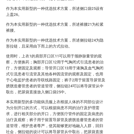
作为本实用新型的一种优选技术方案，所述侧口袋25设有
上盖26。
作为本实用新型的一种优选技术方案，所述裤腰21为松紧
裤腰。
作为本实用新型的一种优选技术方案，所述侧拉链24为隐
形拉链，且采用由下而上的方式拉动。
使用时，上衣1的肩部开口区11可以用于颈静脉量管的观
察，方便换药；胸部开口区12用于气胸闭式引流患者的治
疗，方便固定及观察；导管开口区13用于液胸及血气胸闭
式引流患者引流管及其他各种因流管的观察及固定，也用
于心电监护患者的导联线路固定；裤子2用于留置导尿管及
膀胱造瘘管患者的管道管理，侧拉链24可以将导尿管从中
取出，把尿袋直接放入侧口袋25中。
本实用新型的多功能病员服上衣根据人体的不同部位设计
为分别开口的方式，可以根据病患不同的治疗及护理需
求，进行相关部分的开口，方便医疗管件的固定及病患的
治疗及观察；裤子用于留置导尿管及膀胱造瘘管患者的管
道管理，维护患者尊严，使其能够更好地融入人群，回归
社会，侧拉链的设计可以将导尿管从中取出，把尿袋直接