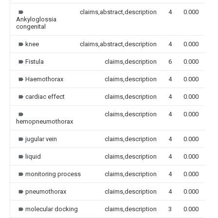
claims,abstract,description
4
0.000
Ankyloglossia
congenital
knee
claims,abstract,description
4
0.000
Fistula
claims,description
6
0.000
Haemothorax
claims,description
4
0.000
cardiac effect
claims,description
4
0.000
claims,description
4
0.000
hemopneumothorax
jugular vein
claims,description
4
0.000
liquid
claims,description
4
0.000
monitoring process
claims,description
4
0.000
pneumothorax
claims,description
4
0.000
molecular docking
claims,description
3
0.000