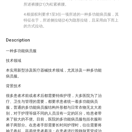
所述裤腰(21)为松紧裤腰。
4.根据权利要求1至3任一项所述的一种多功能病员服，其
特征在于，所述侧拉链(24)为隐形拉链，且采用由下而上
的方式拉动。
Description
一种多功能病员服
技术领域
本实用新型涉及医疗器械技术领域，尤其涉及一种多功能
病员服。
背景技术
很多患者术前或者术后都需要特殊护理，大多医院为了治
疗、卫生与管理的需要，都要求患者统一着多功能病员
服，普通的多功能病员服结构外形都与日常衣物无太大差
别，对于护理等级不同的人员没有一定的区分，给患者带
来了较大的不便。目前，医院的多功能病员服包括衣服和
裤子两部分。在患者手部需要长时间护理时，往往需要将
袖子卷起，容易使患者着凉；在患者进行股静脉置管或治