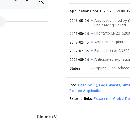
Application CN201620395554.0U e
Application filed by
2016-05-04
Engineering Co Ltd
Priority to CN201620
2016-05-04
Application granted
2017-02-15
Publication of CN20
2017-02-15
Anticipated expiratio
2026-05-04
Expired - Fee Related
Status
Info
Cited by (1)
Legal events
Simi
Related Applications
External links
Espacenet
Global Do
Claims
(6)