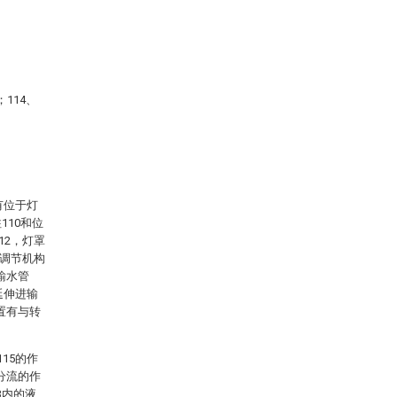
114、
有位于灯
110和位
12，灯罩
的调节机构
输水管
延伸进输
设置有与转
15的作
到分流的作
3内的液