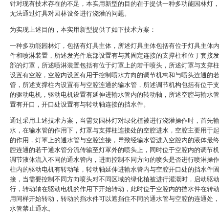
针对现有技术存在的不足，本实用新型的目的在于提供一种多功能园林灯
无法通过灯具对园林设备进行浇灌的问题。
为实现上述目的，本实用新型提供了如下技术方案：
一种多功能园林灯，包括有灯具主体，所述灯具主体包括有位于灯具主体
件和喷淋装置，所述发光件底部设置有与其固定连接的支撑柱和位于套接
部的灯罩，所述喷淋装置包括有位于灯罩上的若干喷头，所述灯罩与支撑
设置有空腔，空腔内设置有用于控制喷水方向的调节机构和与喷头连通的
管，所述支撑柱内设置有与空腔连通的输水管，所述调节机构包括有位于
的驱动电机，驱动电机设置有延伸进输水管内的转动轴，所述空腔与输水
置有开口，开口处设置有与转动轴连接的挡水件。
通过采用上述技术方案，当需要园林灯对绿化植被进行浇灌操作时，首先
水，在输水管的作用下，灯罩与支撑柱连接处的空腔进水，空腔主要用于
的作用，灯罩上的通水管与空腔连接，导致经输水管进入空腔内的液体最
腔连通的若干通水管分流传输至灯罩外的喷头上，同时位于空腔内的调节
调节液体流入不同的通水管内，进而控制不同方向的喷头是否进行喷淋操
柱内的驱动电机有转动轴，转动轴延伸进输水管内与空腔开口处的挡水件
接，当需要控制不同方向喷头对不同区域的绿化植被进行灌溉时，启动驱
行，转动轴在驱动电机的作用下开始转动，此时位于空腔内的挡水件在转
用同样开始转动，转动的挡水件可以遮挡住不同的通水管与空腔的连通处
水管禁止通水。