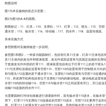
附图说明
图1为本实施例的状态示意图；
图2为图1的A-A剖面图。
附图标记：11、灯具；110、支撑柱；111、灯罩；112、喷头；113、空腔；
通水管；115、输水管；116、转动轴；117、挡水件；118、温度传感器。
具体实施方式
参照附图对实施例做进一步说明。
参照图1和图2，一种多功能园林灯，包括有灯具11主体，灯具11主体包括
具11主体内的发光件和喷淋装置，发光件底部设置有与其固定连接的支撑柱
于套接发光件外部的灯罩111，喷淋装置包括有位于灯罩111上的若干喷头1
111与支撑柱连接处设置有空腔113，空腔113内设置有用于控制喷水方向
和与喷头112连通的若干通水管114，支撑柱110内设置有与空腔113连通的
115，所述调节机构包括有位于支撑柱110内的驱动电机，驱动电机设置有
水管115内的转动轴116，空腔113与输水管115之间设置有开口，开口处
动轴116连接的挡水件117。
当需要园林灯对绿化植被进行浇灌操作时，首先输水管115进水，在输水管1
用下，灯罩111与支撑柱110连接处的空腔113进水，空腔113主要用于起
用，灯罩111上的通水管114与空腔113连接，导致经输水管115进入空腔11