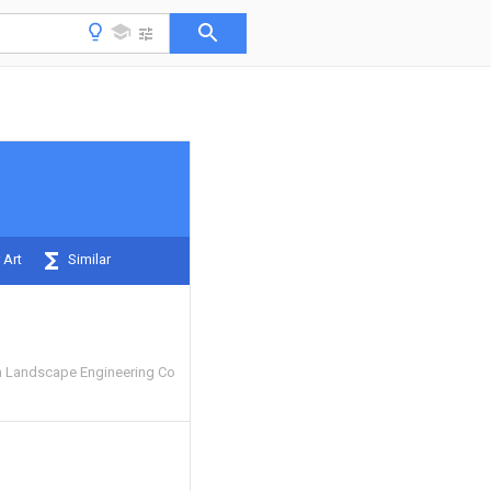
 Art
Similar
n Landscape Engineering Co