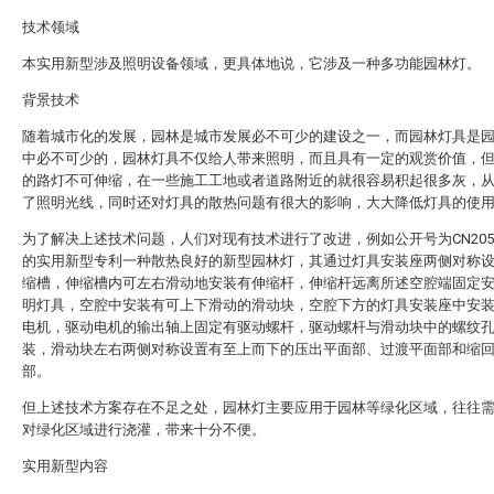
技术领域
本实用新型涉及照明设备领域，更具体地说，它涉及一种多功能园林灯。
背景技术
随着城市化的发展，园林是城市发展必不可少的建设之一，而园林灯具是
中必不可少的，园林灯具不仅给人带来照明，而且具有一定的观赏价值，
的路灯不可伸缩，在一些施工工地或者道路附近的就很容易积起很多灰，
了照明光线，同时还对灯具的散热问题有很大的影响，大大降低灯具的使
为了解决上述技术问题，人们对现有技术进行了改进，例如公开号为CN20511
的实用新型专利一种散热良好的新型园林灯，其通过灯具安装座两侧对称
缩槽，伸缩槽内可左右滑动地安装有伸缩杆，伸缩杆远离所述空腔端固定
明灯具，空腔中安装有可上下滑动的滑动块，空腔下方的灯具安装座中安
电机，驱动电机的输出轴上固定有驱动螺杆，驱动螺杆与滑动块中的螺纹
装，滑动块左右两侧对称设置有至上而下的压出平面部、过渡平面部和缩
部。
但上述技术方案存在不足之处，园林灯主要应用于园林等绿化区域，往往
对绿化区域进行浇灌，带来十分不便。
实用新型内容