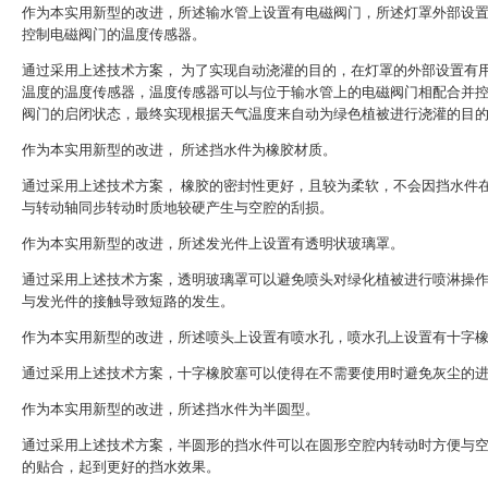
作为本实用新型的改进，所述输水管上设置有电磁阀门，所述灯罩外部设
控制电磁阀门的温度传感器。
通过采用上述技术方案， 为了实现自动浇灌的目的，在灯罩的外部设置有
温度的温度传感器，温度传感器可以与位于输水管上的电磁阀门相配合并
阀门的启闭状态，最终实现根据天气温度来自动为绿色植被进行浇灌的目
作为本实用新型的改进， 所述挡水件为橡胶材质。
通过采用上述技术方案， 橡胶的密封性更好，且较为柔软，不会因挡水件
与转动轴同步转动时质地较硬产生与空腔的刮损。
作为本实用新型的改进，所述发光件上设置有透明状玻璃罩。
通过采用上述技术方案，透明玻璃罩可以避免喷头对绿化植被进行喷淋操
与发光件的接触导致短路的发生。
作为本实用新型的改进，所述喷头上设置有喷水孔，喷水孔上设置有十字
通过采用上述技术方案，十字橡胶塞可以使得在不需要使用时避免灰尘的
作为本实用新型的改进，所述挡水件为半圆型。
通过采用上述技术方案，半圆形的挡水件可以在圆形空腔内转动时方便与
的贴合，起到更好的挡水效果。