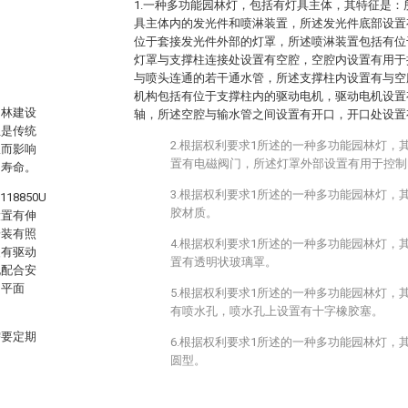
1.一种多功能园林灯，包括有灯具主体，其特征是
具主体内的发光件和喷淋装置，所述发光件底部设置
位于套接发光件外部的灯罩，所述喷淋装置包括有位
灯罩与支撑柱连接处设置有空腔，空腔内设置有用于
与喷头连通的若干通水管，所述支撑柱内设置有与空
机构包括有位于支撑柱内的驱动电机，驱动电机设置
园林建设
轴，所述空腔与输水管之间设置有开口，开口处设置
但是传统
2.根据权利要求1所述的一种多功能园林灯，
从而影响
置有电磁阀门，所述灯罩外部设置有用于控制
用寿命。
3.根据权利要求1所述的一种多功能园林灯，
8850U
胶材质。
设置有伸
安装有照
4.根据权利要求1所述的一种多功能园林灯，
装有驱动
置有透明状玻璃罩。
孔配合安
回平面
5.根据权利要求1所述的一种多功能园林灯，
有喷水孔，喷水孔上设置有十字橡胶塞。
需要定期
6.根据权利要求1所述的一种多功能园林灯，
圆型。