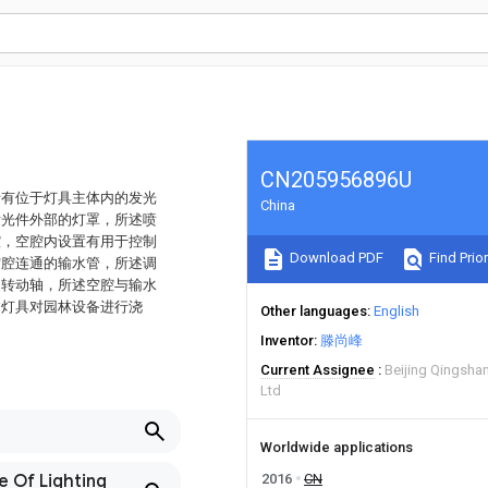
CN205956896U
括有位于灯具主体内的发光
China
发光件外部的灯罩，所述喷
腔，空腔内设置有用于控制
Download PDF
Find Prior
空腔连通的输水管，所述调
的转动轴，所述空腔与输水
过灯具对园林设备进行浇
Other languages
English
Inventor
滕尚峰
Current Assignee
Beijing Qingsha
Ltd
Worldwide applications
e Of Lighting
2016
CN