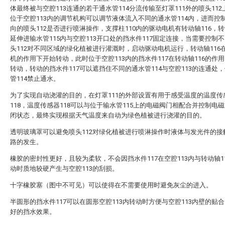
体最终被与空腔113连通的若干通水管114分流传输至灯罩111外的喷头11
位于空腔113内的调节机构可以调节液体流入不同的通水管114内，进而控
向的喷头112是否进行喷淋操作，支撑柱110内的驱动电机有转动轴116，转
延伸进输水管115内与空腔113开口处的挡水件117固定连接，当需要控制
头112对不同区域的绿化植被进行灌溉时，启动驱动电机运行，转动轴116
机的作用下开始转动，此时位于空腔113内的挡水件117在转动轴116的作
转动，转动的挡水件117可以遮挡住不同的通水管114与空腔113的连通处
管114禁止通水。
为了实现自动浇灌的目的，在灯罩111的外部设置有用于感受温度的温度传
118，温度传感器118可以与位于输水管115上的电磁阀门相配合并控制电
闭状态，最终实现根据天气温度来自动为绿色植被进行浇灌的目的。
透明玻璃罩可以避免喷头112对绿化植被进行喷淋操作时液体与发光件的接
路的发生。
橡胶的密封性更好，且较为柔软，不会因挡水件117在空腔113内与转动轴1
动时质地较硬产生与空腔113的刮损。
十字橡胶塞（图中不可见）可以使得在不需要使用时避免灰尘的进入。
半圆形的挡水件117可以在圆形空腔113内转动时方便与空腔113内壁的贴
好的挡水效果。