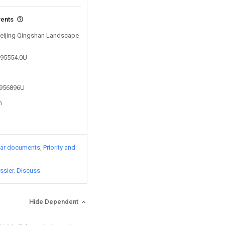
vents
 Beijing Qingshan Landscape
395554.0U
5956896U
n
lar documents
Priority and
ssier
Discuss
Hide Dependent