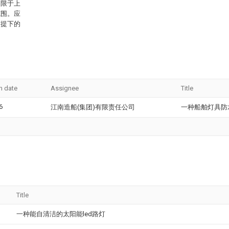
局限于上
范围。应
前提下的
n date
Assignee
Title
6
江南造船(集团)有限责任公司
一种船舶灯具防
Title
一种能自清洁的太阳能led路灯