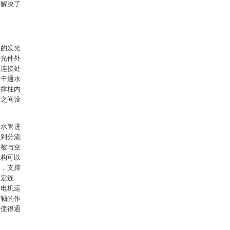
，解决了
内的发光
发光件外
柱连接处
若干通水
支撑柱内
管之间设
输水管进
起到分流
终被与空
机构可以
作，支撑
固定连
动电机运
动轴的作
，使得通