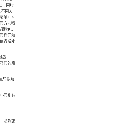
2上，同时
制不同方
动轴116
不同方向喷
在驱动电
用同样开始
，使得通水
感器
磁阀门的启
触导致短
16同步转
合，起到更