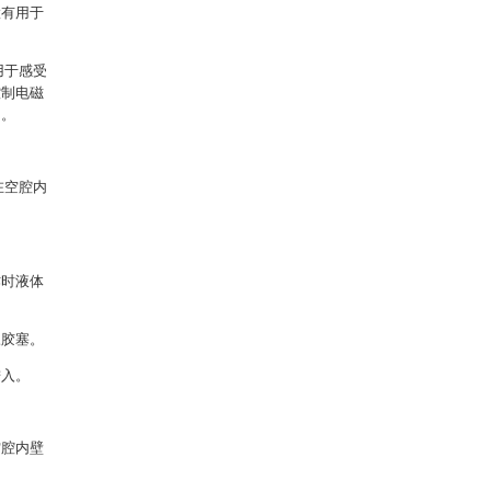
置有用于
用于感受
控制电磁
的。
在空腔内
作时液体
橡胶塞。
进入。
空腔内壁