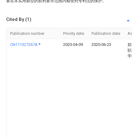
要在本实用新型的权利要求范围内都受到专利法的保护。
Cited By (1)
Publication number
Priority date
Publication date
Assi
CN111327267A
*
2020-04-09
2020-06-23
郑州
职业
学院