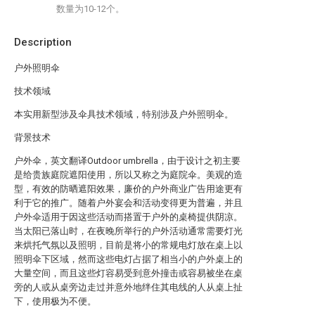
数量为10-12个。
Description
户外照明伞
技术领域
本实用新型涉及伞具技术领域，特别涉及户外照明伞。
背景技术
户外伞，英文翻译Outdoor umbrella，由于设计之初主要
是给贵族庭院遮阳使用，所以又称之为庭院伞。美观的造
型，有效的防晒遮阳效果，廉价的户外商业广告用途更有
利于它的推广。随着户外宴会和活动变得更为普遍，并且
户外伞适用于因这些活动而搭置于户外的桌椅提供阴凉。
当太阳已落山时，在夜晚所举行的户外活动通常需要灯光
来烘托气氛以及照明，目前是将小的常规电灯放在桌上以
照明伞下区域，然而这些电灯占据了相当小的户外桌上的
大量空间，而且这些灯容易受到意外撞击或容易被坐在桌
旁的人或从桌旁边走过并意外地绊住其电线的人从桌上扯
下，使用极为不便。