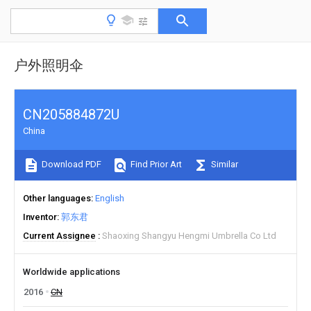
户外照明伞
CN205884872U
China
Download PDF
Find Prior Art
Similar
Other languages
English
Inventor
郭东君
Current Assignee
Shaoxing Shangyu Hengmi Umbrella Co Ltd
Worldwide applications
2016
CN