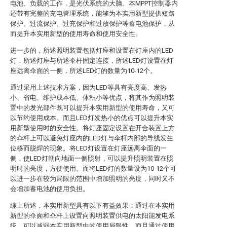
电池、负载的工作，是光伏系统的大脑。本MPPT控制器内
还带有完整的充电管理系统，能够为本实用新型提供短路
保护、过流保护、过充保护和过放保护等蓄电池保护，从
而提升本实用新型的使用寿命和使用安全性。
进一步的，所述照明装置包括灯座和设置在灯座内的LED
灯，所述灯座与所述伞杆固定连接，所述LED灯设置在灯
座远离伞面的一侧，所述LED灯的数量为10-12个。
通过采用上述技术方案，因为LED等具有亮度高、发热
小、省电、维护成本低、体积小等优点，将其作为照明装
置中的发光部件既可以提升本实用新型的使用寿命，又可
以节约使用成本。而且LED灯发热小的优点可以提升本实
用新型使用时的安全性。将灯座固定设置在开合装置上方
的伞杆上可以避免灯座内的LED灯与伞杆内部的导线发生
位移而脱焊的现象。将LED灯设置在灯座远离伞面的一
侧，使LED灯朝向地面一侧照射，可以提升照明装置在照
明时的亮度，方便使用。而将LED灯的数量设为10-12个可
以进一步在较为局限的范围中增加照明的亮度，同时又不
会增加蓄电池的使用负担。
综上所述，本实用新型具有以下有益效果：通过在本实用
新型的伞面和伞杆上设置向照明装置供电的太阳能发电系
统，可以减弱本实用新型中的使用局限性，而且通过使用