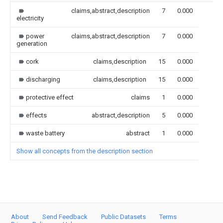
claims,abstract,description
7
0.000
electricity
power
claims,abstract,description
7
0.000
generation
cork
claims,description
15
0.000
discharging
claims,description
15
0.000
protective effect
claims
1
0.000
effects
abstract,description
5
0.000
waste battery
abstract
1
0.000
Show all concepts from the description section
About
Send Feedback
Public Datasets
Terms