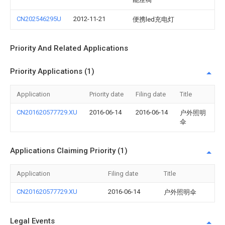
CN202546295U
2012-11-21
便携led充电灯
Priority And Related Applications
Priority Applications (1)
Application
Priority date
Filing date
Title
CN201620577729.XU
2016-06-14
2016-06-14
户外照明
伞
Applications Claiming Priority (1)
Application
Filing date
Title
CN201620577729.XU
2016-06-14
户外照明伞
Legal Events