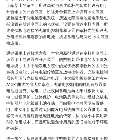
于伞架上的伞面，所述伞架与所述伞杆的套接处设有用于
开合伞面的开合装置，所述开合装置上方设有照明装置，
还包括太阳能电池发电系统，所述太阳能电池发电系统包
括设置在所述伞面上的光伏板、设置在所述伞杆内且与所
述光伏板电连接的充放电控制器和设置在伞杆内与所述充
放电控制器电连接的蓄电池，所述蓄电池与所述 照明装置
电连接。
通过采用上述技术方案，本实用新型通过在伞杆和伞面上
设置用于向设置在开合装置上的照明装置供电的太阳能发
电系统，由太阳能发电系统中的光伏板将接收到的太阳光
转换成电能，并将电能传输至充放电控制器。充放电控制
器智能调节光伏板的工作电压，使太阳能板始终工作在V-
A特性曲线的最大功率点；充放电控制器同时具有放置蓄
电池过度充、放电，防止夜间蓄电池向太阳能板反向放
电，过载保护，短路保护，电池防反等功能。经过充放电
控制器的电能被蓄电池存储，再由蓄电池向照明装置供
电。本实用新型通过太阳能发电系统向照明装置供电，能
够使照明装置对普通碱性电池的依赖，从而减小本实用新
型的使用成本，而且可以避免使用后的废旧电池对于环境
的破坏。
进一步的，所述蓄电池与所述照明装置之间耦接有用于控