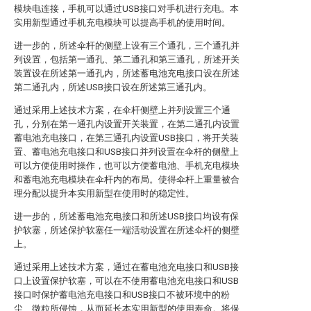
模块电连接，手机可以通过USB接口对手机进行充电。本
实用新型通过手机充电模块可以提高手机的使用时间。
进一步的，所述伞杆的侧壁上设有三个通孔，三个通孔并
列设置，包括第一通孔、第二通孔和第三通孔，所述开关
装置设在所述第一通孔内，所述蓄电池充电接口设在所述
第二通孔内，所述USB接口设在所述第三通孔内。
通过采用上述技术方案，在伞杆侧壁上并列设置三个通
孔，分别在第一通孔内设置开关装置，在第二通孔内设置
蓄电池充电接口，在第三通孔内设置USB接口，将开关装
置、蓄电池充电接口和USB接口并列设置在伞杆的侧壁上
可以方便使用时操作，也可以方便蓄电池、手机充电模块
和蓄电池充电模块在伞杆内的布局。使得伞杆上重量被合
理分配以提升本实用新型在使用时的稳定性。
进一步的，所述蓄电池充电接口和所述USB接口均设有保
护软塞，所述保护软塞任一端活动设置在所述伞杆的侧壁
上。
通过采用上述技术方案，通过在蓄电池充电接口和USB接
口上设置保护软塞，可以在不使用蓄电池充电接口和USB
接口时保护蓄电池充电接口和USB接口不被环境中的粉
尘、微粒所侵蚀，从而延长本实用新型的使用寿命。将保