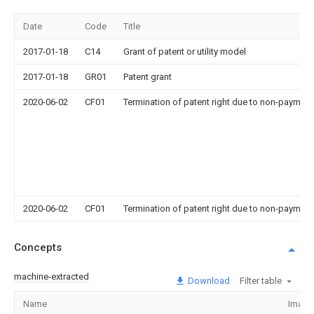
Date
Code
Title
2017-01-18
C14
Grant of patent or utility model
2017-01-18
GR01
Patent grant
2020-06-02
CF01
Termination of patent right due to non-payment
2020-06-02
CF01
Termination of patent right due to non-payment
Concepts
machine-extracted
Download
Filter table
Name
Image