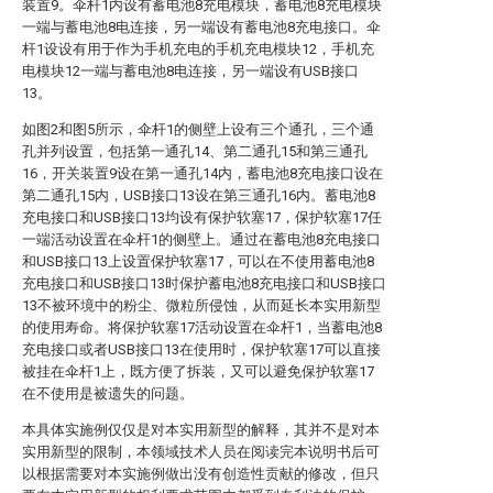
装置9。伞杆1内设有蓄电池8充电模块，蓄电池8充电模块
一端与蓄电池8电连接，另一端设有蓄电池8充电接口。伞
杆1设设有用于作为手机充电的手机充电模块12，手机充
电模块12一端与蓄电池8电连接，另一端设有USB接口
13。
如图2和图5所示，伞杆1的侧壁上设有三个通孔，三个通
孔并列设置，包括第一通孔14、第二通孔15和第三通孔
16，开关装置9设在第一通孔14内，蓄电池8充电接口设在
第二通孔15内，USB接口13设在第三通孔16内。蓄电池8
充电接口和USB接口13均设有保护软塞17，保护软塞17任
一端活动设置在伞杆1的侧壁上。通过在蓄电池8充电接口
和USB接口13上设置保护软塞17，可以在不使用蓄电池8
充电接口和USB接口13时保护蓄电池8充电接口和USB接口
13不被环境中的粉尘、微粒所侵蚀，从而延长本实用新型
的使用寿命。将保护软塞17活动设置在伞杆1，当蓄电池8
充电接口或者USB接口13在使用时，保护软塞17可以直接
被挂在伞杆1上，既方便了拆装，又可以避免保护软塞17
在不使用是被遗失的问题。
本具体实施例仅仅是对本实用新型的解释，其并不是对本
实用新型的限制，本领域技术人员在阅读完本说明书后可
以根据需要对本实施例做出没有创造性贡献的修改，但只