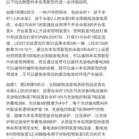
以下结合附图对本实用新型作进一步详细说明。
如图1和图3所示，一种户外照明伞，包括伞杆1、设于伞
杆1上的伞架2、设于伞架2上的伞面3和太阳能电池发电系
统。伞架2与伞杆1的套接处设有用于开合伞面3的开合装
置4，开合装置4上方设有照明装置5。照明装置5包括灯座
51和设置在灯座51内的LED灯52，灯座51与伞杆1固定连
接，LED灯52设置在灯座51远离伞面3的一侧，LED灯52的
数量为10-12个。通过在本实用新型的伞面3和伞杆1上设置
向照明装置5供电的太阳能发电系统，可以减弱本实用新型
中的使用局限性，而且通过使用可以循环充放电的蓄电池8
可以减弱对碱性电池的依赖，既可以减小本实用新型的使
用成本，又可以避免使用后的废旧电池对环境产生破坏。
如图1、图2和图5所示，太阳能电池发电系统包括设置在
伞面3上的光伏板6、设置在伞杆1内且与光伏板6电连接的
充放电控制器7和设置在伞杆1内与充放电控制器7电连接
的蓄电池8。光伏板6的数量为4-6个，每个光伏板6(图4)外
均套设有透明保护套 18。充放电控制器7采用MPPT控制
器，能够为本实用新型提供短路保护、过流保护、过充保
护和过放保护等蓄电池8保护，从而提升本实用新型的使用
寿命和使用安全性。蓄电池8与照明装置5电连接，蓄电池
8与照明装置5之间耦接有用于控制照明装置5亮灭的开关