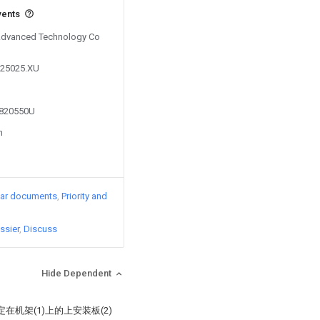
vents
 Advanced Technology Co
825025.XU
5820550U
n
lar documents
Priority and
ssier
Discuss
Hide Dependent
机架(1)上的上安装板(2)