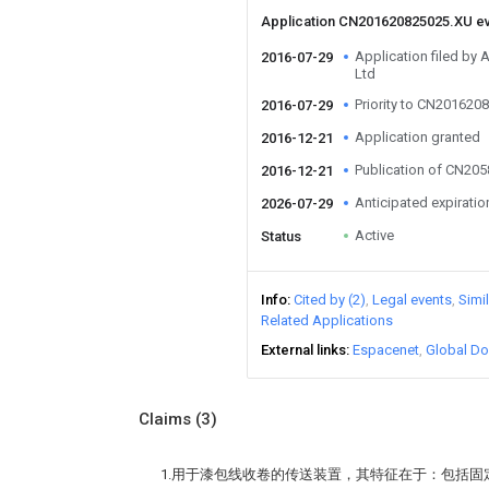
Application CN201620825025.XU e
Application filed by
2016-07-29
Ltd
Priority to CN201620
2016-07-29
Application granted
2016-12-21
Publication of CN20
2016-12-21
Anticipated expiratio
2026-07-29
Active
Status
Info
Cited by (2)
Legal events
Simi
Related Applications
External links
Espacenet
Global Do
Claims
(3)
1.用于漆包线收卷的传送装置，其特征在于：包括固定在