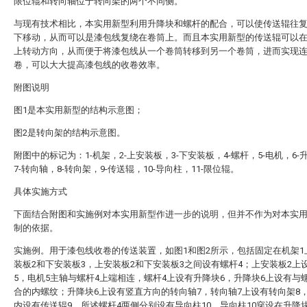
限位辊和转向轴位于转向架的两个不同侧。
与现有技术相比，本实用新型利用升降块和螺杆的配合，可以使传送辊往
下移动，从而可以是漆包线复绕在卷筒上。而且本实用新型的传送辊可以
上转动方向，从而便于将漆包线从一个卷筒转移到另一个卷筒，进而实现
卷，可以大大提高漆包线的收卷效率。
附图说明
图1是本实用新型的结构示意图；
图2是转向架的结构示意图。
附图中的标记为：1-机架，2-上安装板，3-下安装板，4-螺杆，5-电机，6-
7-转向轴，8-转向架，9-传送辊，10-导向柱，11-限位辊。
具体实施方式
下面结合附图和实施例对本实用新型作进一步的说明，但并不作为对本实
制的依据。
实施例。用于漆包线收卷的传送装置，如图1和图2所示，包括固定在机架1
装板2和下安装板3，上安装板2和下安装板3之间设有螺杆4；上安装板2上
5，电机5主轴与螺杆4上端相连，螺杆4上设有升降块6，升降块6上设有与
合的内螺纹；升降块6上设有竖直方向的转向轴7，转向轴7上设有转向架8
内设有传送辊9。所述螺杆4两侧分别设有导向柱10，导向柱10穿设在升降