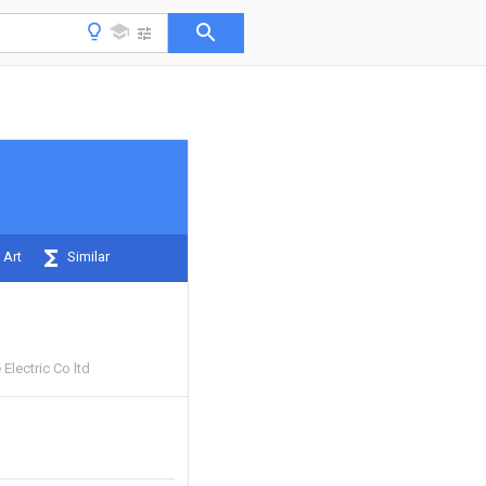
 Art
Similar
lectric Co ltd