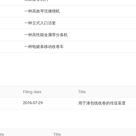
一种高效琴弦缠绕机
一种立式入口活套
一种高性能金属带分条机
一种电镀条移动收卷车
Filing date
Title
2016-07-29
用于漆包线收卷的传送装置
ate
Title