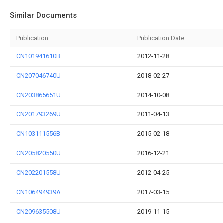
Similar Documents
Publication
Publication Date
CN101941610B
2012-11-28
CN207046740U
2018-02-27
CN203865651U
2014-10-08
CN201793269U
2011-04-13
CN103111556B
2015-02-18
CN205820550U
2016-12-21
CN202201558U
2012-04-25
CN106494939A
2017-03-15
CN209635508U
2019-11-15