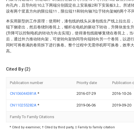
向孔内，且导向柱10上下两端分别固定在上安装板2和下安装板3上。所述
设有两个竖直方向的限位辊11，限位辊11和转向轴7位于转向架8的两个不
本实用新型的工作原理：使用时，漆包线的线头从漆包线生产线上拉出后
辊下侧牵出，然后卷绕到卷筒上，螺杆在电机的驱动下转动，升降块发生
(升降可以控制电机的转动方向去实现)，使得漆包线能够复绕在卷筒上，当
后，通过外力推动转向架，可使转向架协同导向辊转向另一个卷筒，以进
同时可将卷满的卷筒拆下进行换卷。整个过程中无需停机即可换卷，效率
高。
Cited By (2)
Publication number
Priority date
Publication 
CN106044381A
*
2016-07-29
2016-10-26
CN110255282A
*
2019-06-06
2019-09-20
Family To Family Citations
* Cited by examiner, † Cited by third party, ‡ Family to family citation