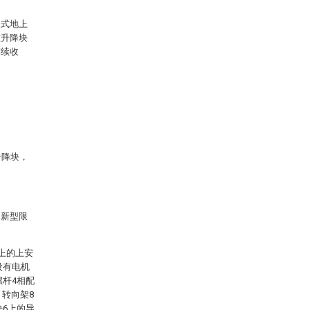
复式地上
在升降块
连续收
升降块，
用新型限
上的上安
设有电机
螺杆4相配
，转向架8
块6上的导