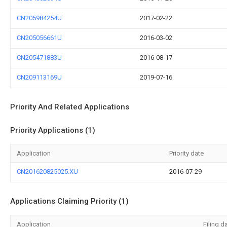
CN205984254U
2017-02-22
CN205056661U
2016-03-02
CN205471883U
2016-08-17
CN209113169U
2019-07-16
Priority And Related Applications
Priority Applications (1)
Application
Priority date
CN201620825025.XU
2016-07-29
Applications Claiming Priority (1)
Application
Filing d