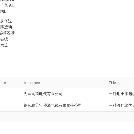
转向架8上
同侧。
，从传送
升降运动
卷筒卷满
行卷绕，
大大提
date
Assignee
Title
先登高科电气有限公司
一种用于漆包
铜陵精迅特种漆包线有限责任公司
一种漆包线的