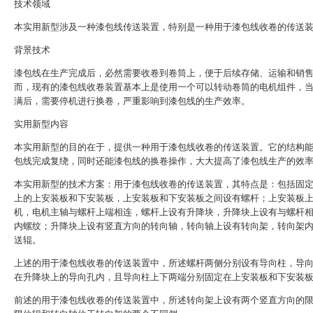
技术领域
本实用新型涉及一种漆包线传送装置，特别是一种用于漆包线收卷的传送
背景技术
漆包线在生产完成后，必然需要收卷到卷筒上，便于后续存储、运输和销
而，现有的漆包线收卷装置基本上是使用一个可以转动卷筒的电机组件，
满后，需要停机进行换卷，严重影响到漆包线的生产效率。
实用新型内容
本实用新型的目的在于，提供一种用于漆包线收卷的传送装置。它的结构
包线完成复绕，同时还能漆包线的换卷操作，大大提高了漆包线生产的效
本实用新型的技术方案：用于漆包线收卷的传送装置，其特点是：包括固
上的上安装板和下安装板，上安装板和下安装板之间设有螺杆；上安装板
机，电机主轴与螺杆上端相连，螺杆上设有升降块，升降块上设有与螺杆
内螺纹；升降块上设有竖直方向的转向轴，转向轴上设有转向架，转向架
送辊。
上述的用于漆包线收卷的传送装置中，所述螺杆两侧分别设有导向柱，导
在升降块上的导向孔内，且导向柱上下两端分别固定在上安装板和下安装
前述的用于漆包线收卷的传送装置中，所述转向架上设有两个竖直方向的