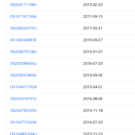
CN204171108U
2015-02-25
CN107161746A
2017-09-15
CN206203573U
2017-05-31
CN106044381B
2019-09-27
CN204079128U
2015-01-07
CN205386935U
2016-07-20
CN209337869U
2019-09-03
CN104477702A
2015-04-01
CN205419191U
2016-08-03
CN204792205U
2015-11-18
CN105772535A
2016-07-20
CN204802694U
2015-11-25