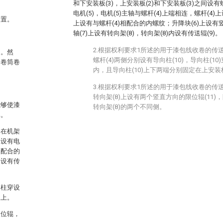
和下安装板(3)，上安装板(2)和下安装板(3)之间设有
电机(5)，电机(5)主轴与螺杆(4)上端相连，螺杆(4)上
装置。
上设有与螺杆(4)相配合的内螺纹；升降块(6)上设有
轴(7)上设有转向架(8)，转向架(8)内设有传送辊(9)。
2.根据权利要求1所述的用于漆包线收卷的传
售。然
螺杆(4)两侧分别设有导向柱(10)，导向柱(10
当卷筒卷
内，且导向柱(10)上下两端分别固定在上安装板
3.根据权利要求1所述的用于漆包线收卷的传
转向架(8)上设有两个竖直方向的限位辊(11)，限
能够使漆
转向架(8)的两个不同侧。
率。
定在机架
上设有电
相配合的
内设有传
向柱穿设
板上。
限位辊，