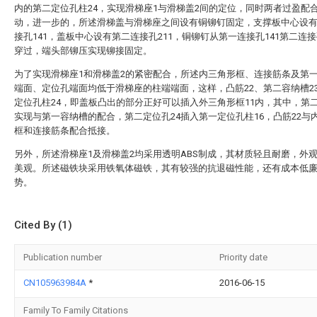
内的第二定位孔柱24，实现滑梯座1与滑梯盖2间的定位，同时两者过盈配
动，进一步的，所述滑梯盖与滑梯座之间设有铜铆钉固定，支撑板中心设
接孔141，盖板中心设有第二连接孔211，铜铆钉从第一连接孔141第二连接
穿过，端头部铆压实现铆接固定。
为了实现滑梯座1和滑梯盖2的紧密配合，所述内三角形框、连接筋条及第
端面、定位孔端面均低于滑梯座的柱端端面，这样，凸筋22、第二容纳槽2
定位孔柱24，即盖板凸出的部分正好可以插入外三角形框11内，其中，第
实现与第一容纳槽的配合，第二定位孔24插入第一定位孔柱16，凸筋22与
框和连接筋条配合抵接。
另外，所述滑梯座1及滑梯盖2均采用透明ABS制成，其材质轻且耐磨，外
美观。所述磁铁块采用铁氧体磁铁，其有较强的抗退磁性能，还有成本低
势。
Cited By (1)
Publication number
Priority date
CN105963984A
*
2016-06-15
Family To Family Citations