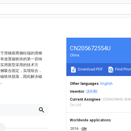
CN205672554U
定于滑梯座两侧柱端的滑梯
China
设有放置磁铁块的第一容纳
本实用新型采用的技术方
Download PDF
Find Prior
边侧吸合固定，实现组合，
止磁铁块脱落，因此解决磁
合。
Other languages
English
Inventor
汤剑刚
Current Assignee
DONGYANG WAN
Co Ltd
Worldwide applications
2016
CN