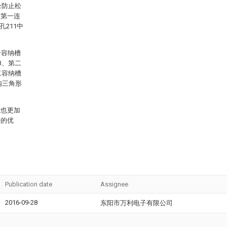
合防止松
有第一连
孔211中
一容纳槽
3、第二
二容纳槽
内三角形
观也更加
廉的优
Publication date
Assignee
2016-09-28
东阳市万利电子有限公司