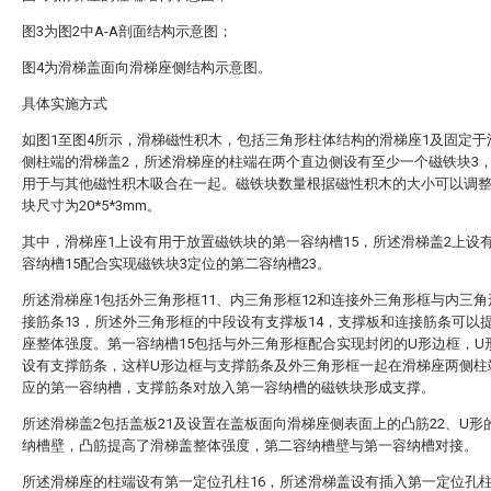
图3为图2中A-A剖面结构示意图；
图4为滑梯盖面向滑梯座侧结构示意图。
具体实施方式
如图1至图4所示，滑梯磁性积木，包括三角形柱体结构的滑梯座1及固定于
侧柱端的滑梯盖2，所述滑梯座的柱端在两个直边侧设有至少一个磁铁块3，
用于与其他磁性积木吸合在一起。磁铁块数量根据磁性积木的大小可以调
块尺寸为20*5*3mm。
其中，滑梯座1上设有用于放置磁铁块的第一容纳槽15，所述滑梯盖2上设
容纳槽15配合实现磁铁块3定位的第二容纳槽23。
所述滑梯座1包括外三角形框11、内三角形框12和连接外三角形框与内三
接筋条13，所述外三角形框的中段设有支撑板14，支撑板和连接筋条可以
座整体强度。第一容纳槽15包括与外三角形框配合实现封闭的U形边框，U
设有支撑筋条，这样U形边框与支撑筋条及外三角形框一起在滑梯座两侧柱
应的第一容纳槽，支撑筋条对放入第一容纳槽的磁铁块形成支撑。
所述滑梯盖2包括盖板21及设置在盖板面向滑梯座侧表面上的凸筋22、U形
纳槽壁，凸筋提高了滑梯盖整体强度，第二容纳槽壁与第一容纳槽对接。
所述滑梯座的柱端设有第一定位孔柱16，所述滑梯盖设有插入第一定位孔