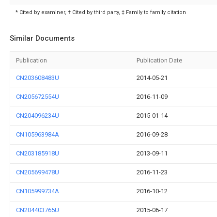
* Cited by examiner, † Cited by third party, ‡ Family to family citation
Similar Documents
Publication
Publication Date
CN203608483U
2014-05-21
CN205672554U
2016-11-09
CN204096234U
2015-01-14
CN105963984A
2016-09-28
CN203185918U
2013-09-11
CN205699478U
2016-11-23
CN105999734A
2016-10-12
CN204403765U
2015-06-17