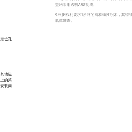
盖均采用透明ABS制成。
9.根据权利要求1所述的滑梯磁性积木，其特
。
氧体磁铁。
一定位孔
样其他磁
盖上的第
及安装问