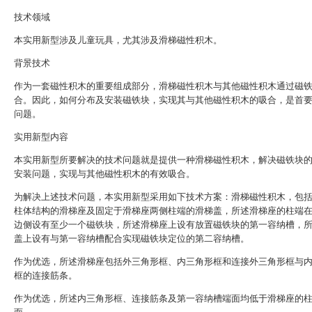
技术领域
本实用新型涉及儿童玩具，尤其涉及滑梯磁性积木。
背景技术
作为一套磁性积木的重要组成部分，滑梯磁性积木与其他磁性积木通过磁
合。因此，如何分布及安装磁铁块，实现其与其他磁性积木的吸合，是首
问题。
实用新型内容
本实用新型所要解决的技术问题就是提供一种滑梯磁性积木，解决磁铁块
安装问题，实现与其他磁性积木的有效吸合。
为解决上述技术问题，本实用新型采用如下技术方案：滑梯磁性积木，包
柱体结构的滑梯座及固定于滑梯座两侧柱端的滑梯盖，所述滑梯座的柱端
边侧设有至少一个磁铁块，所述滑梯座上设有放置磁铁块的第一容纳槽，
盖上设有与第一容纳槽配合实现磁铁块定位的第二容纳槽。
作为优选，所述滑梯座包括外三角形框、内三角形框和连接外三角形框与
框的连接筋条。
作为优选，所述内三角形框、连接筋条及第一容纳槽端面均低于滑梯座的