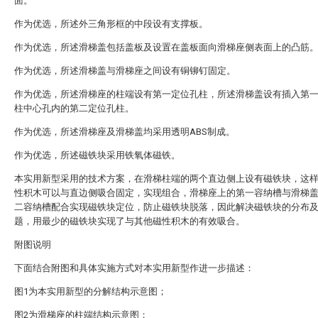
面。
作为优选，所述外三角形框的中段设有支撑板。
作为优选，所述滑梯盖包括盖板及设置在盖板面向滑梯座侧表面上的凸筋
作为优选，所述滑梯盖与滑梯座之间设有铜铆钉固定。
作为优选，所述滑梯座的柱端设有第一定位孔柱，所述滑梯盖设有插入第
柱中心孔内的第二定位孔柱。
作为优选，所述滑梯座及滑梯盖均采用透明ABS制成。
作为优选，所述磁铁块采用铁氧体磁铁。
本实用新型采用的技术方案，在滑梯柱端的两个直边侧上设有磁铁块，这
性积木可以与直边侧吸合固定，实现组合，滑梯座上的第一容纳槽与滑梯
二容纳槽配合实现磁铁块定位，防止磁铁块脱落，因此解决磁铁块的分布
题，用最少的磁铁块实现了与其他磁性积木的有效吸合。
附图说明
下面结合附图和具体实施方式对本实用新型作进一步描述：
图1为本实用新型的分解结构示意图；
图2为滑梯座的柱端结构示意图；