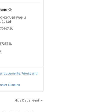
vents
by DONGYANG WANLI
 Co Ltd
579897.2U
5672554U
n
lar documents
Priority and
ssier
Discuss
Hide Dependent