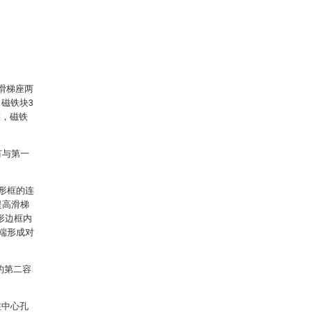
滑梯座两
磁铁块3
整，磁铁
有与第一
角形框的连
提高滑梯
形边框内
端形成对
的第二容
柱中心孔