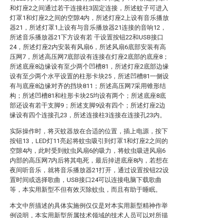
和灯座2之间通过若干连接柱3固定连接，所述蚊子可进入
灯罩1和灯座2之间的空隙4内，所述灯座2上设有音乐播放
器21，所述灯罩1上设有与音乐播放器21连接的音响12，
所述音乐播放器21下方设有若 干设置按钮22和USB接口
24，所述灯座2内安装有风扇6，所述风扇6底部安装有高
压网7，所述高压网7底部设有连接在灯座2底部的底座8；
所述底座8边缘设有至少两个凹槽81，所述灯座2底部边缘
设有至少两个水平设置的柱形卡块25，所述凹槽81一侧设
有与底座8边缘对齐的挡块811；所述高压网7采用锥形结
构；所述凹槽81和柱形卡块25均设有两个；所述底座8底
部还设有若干支脚9；所述支脚9设有四个；所述灯座2边
缘设有四个连接孔23，所述连接柱3连接在连接孔23内。
实际操作时，将灭蚊器放在合适的位置，插上电源，按下
按钮13，LED灯11亮起将蚊虫吸引到灯罩1和灯座2之间的
空隙4内，此时受到蚊虫风扇6的吸力，将蚊虫吸进风扇6
内部的高压网7内后将其电死，最后掉进底座8内，若想在
夜间听音乐，就将音乐播放器21打开，通过设置按钮22设
置时间或选择歌曲，USB接口24可以连接电脑下载歌曲
等，本实用新型不但有效灭除蚊虫，而且有助于睡眠。
本文中所描述的具体实施例仅仅是对本实用新型精神作举
例说明，本实用新型所属技术领域的技术人员可以对所描