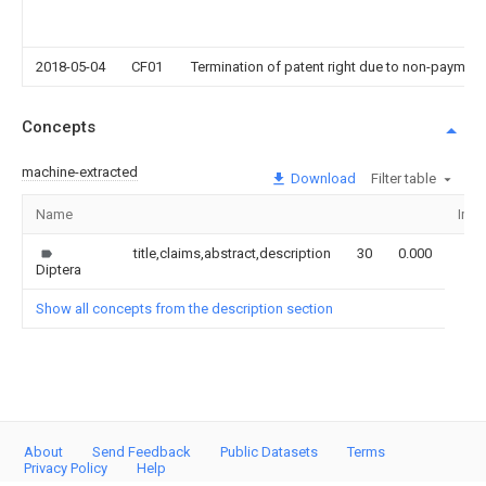
2018-05-04
CF01
Termination of patent right due to non-payment
Concepts
machine-extracted
Download
Filter table
Name
Ima
title,claims,abstract,description
30
0.000
Diptera
Show all concepts from the description section
About
Send Feedback
Public Datasets
Terms
Privacy Policy
Help