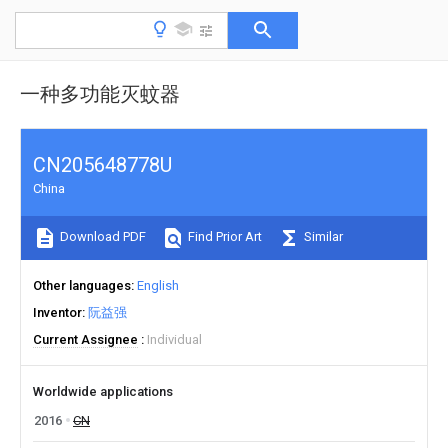
一种多功能灭蚊器
CN205648778U
China
Download PDF
Find Prior Art
Similar
Other languages
English
Inventor
阮益强
Current Assignee
Individual
Worldwide applications
2016
CN