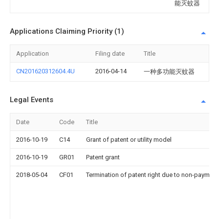
能灭蚊器
Applications Claiming Priority (1)
Application
Filing date
Title
CN201620312604.4U
2016-04-14
一种多功能灭蚊器
Legal Events
Date
Code
Title
2016-10-19
C14
Grant of patent or utility model
2016-10-19
GR01
Patent grant
2018-05-04
CF01
Termination of patent right due to non-payment