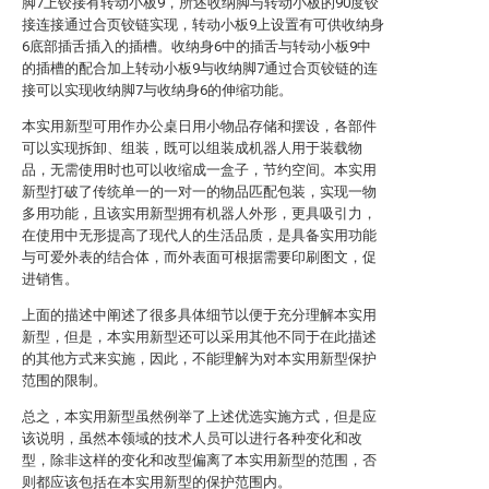
脚7上铰接有转动小板9，所述收纳脚与转动小板的90度铰
接连接通过合页铰链实现，转动小板9上设置有可供收纳身
6底部插舌插入的插槽。收纳身6中的插舌与转动小板9中
的插槽的配合加上转动小板9与收纳脚7通过合页铰链的连
接可以实现收纳脚7与收纳身6的伸缩功能。
本实用新型可用作办公桌日用小物品存储和摆设，各部件
可以实现拆卸、组装，既可以组装成机器人用于装载物
品，无需使用时也可以收缩成一盒子，节约空间。本实用
新型打破了传统单一的一对一的物品匹配包装，实现一物
多用功能，且该实用新型拥有机器人外形，更具吸引力，
在使用中无形提高了现代人的生活品质，是具备实用功能
与可爱外表的结合体，而外表面可根据需要印刷图文，促
进销售。
上面的描述中阐述了很多具体细节以便于充分理解本实用
新型，但是，本实用新型还可以采用其他不同于在此描述
的其他方式来实施，因此，不能理解为对本实用新型保护
范围的限制。
总之，本实用新型虽然例举了上述优选实施方式，但是应
该说明，虽然本领域的技术人员可以进行各种变化和改
型，除非这样的变化和改型偏离了本实用新型的范围，否
则都应该包括在本实用新型的保护范围内。