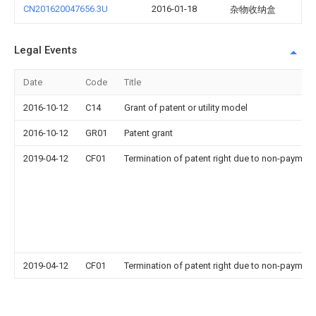
CN201620047656.3U
2016-01-18
杂物收纳盒
Legal Events
Date
Code
Title
2016-10-12
C14
Grant of patent or utility model
2016-10-12
GR01
Patent grant
2019-04-12
CF01
Termination of patent right due to non-payment
2019-04-12
CF01
Termination of patent right due to non-payment