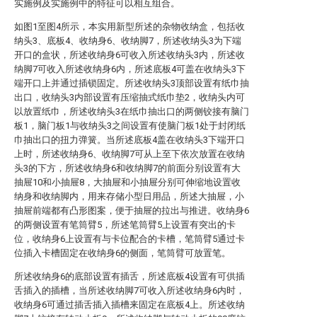
实施例及实施例中的特征可以相互组合。
如图1至图4所示，本实用新型所述的杂物收纳盒，包括收
纳头3、底板4、收纳身6、收纳脚7，所述收纳头3为下端
开口的盒状，所述收纳身6可收入所述收纳头3内，所述收
纳脚7可收入所述收纳身6内，所述底板4可盖在收纳头3下
端开口上并通过插锁固定。所述收纳头3顶部设置有纸巾抽
出口，收纳头3内部设置有压缩抽式纸巾垫2，收纳头内可
以放置纸巾，所述收纳头3在纸巾抽出口的两侧铰接有脑门
板1，脑门板1与收纳头3之间设置有使脑门板1处于封闭纸
巾抽出口的扭力弹簧。当所述底板4盖在收纳头3下端开口
上时，所述收纳身6、收纳脚7可从上至下依次放置在收纳
头3的下方，所述收纳身6和收纳脚7的前面分别设置有大
抽屉10和小抽屉8，大抽屉和小抽屉分别可伸缩地设置收
纳身和收纳脚内，用来存储小型日用品，所述大抽屉，小
抽屉前端都有凸形图案，便于抽屉的拉出与推进。收纳身6
的两侧设置有笔筒臂5，所述笔筒臂5上设置有突出的卡
位，收纳身6上设置有与卡位配合的卡槽，笔筒臂5通过卡
位插入卡槽固定在收纳身6的侧面，笔筒臂可放置笔。
所述收纳身6的底部设置有插舌，所述底板4设置有可供插
舌插入的插槽，当所述收纳脚7可收入所述收纳身6内时，
收纳身6可通过插舌插入插槽来固定在底板4上。所述收纳