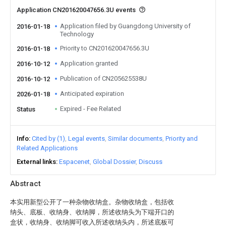
Application CN201620047656.3U events
Application filed by Guangdong University of
2016-01-18
Technology
Priority to CN201620047656.3U
2016-01-18
Application granted
2016-10-12
Publication of CN205625538U
2016-10-12
Anticipated expiration
2026-01-18
Expired - Fee Related
Status
Info
Cited by (1)
Legal events
Similar documents
Priority and
Related Applications
External links
Espacenet
Global Dossier
Discuss
Abstract
本实用新型公开了一种杂物收纳盒。杂物收纳盒，包括收
纳头、底板、收纳身、收纳脚，所述收纳头为下端开口的
盒状，收纳身、收纳脚可收入所述收纳头内，所述底板可