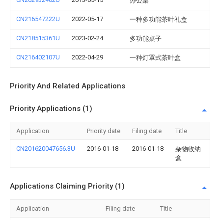
办公桌
CN216547222U
2022-05-17
一种多功能茶叶礼盒
CN218515361U
2023-02-24
多功能桌子
CN216402107U
2022-04-29
一种灯罩式茶叶盒
Priority And Related Applications
Priority Applications (1)
Application
Priority date
Filing date
Title
CN201620047656.3U
2016-01-18
2016-01-18
杂物收纳
盒
Applications Claiming Priority (1)
Application
Filing date
Title