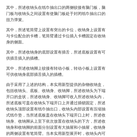
其中，所述收纳头在纸巾抽出口的两侧铰接有脑门板，脑
门板与收纳头之间设置有使脑门板处于封闭纸巾抽出口的
扭力弹簧。
其中，所述笔筒臂上设置有突出的卡位，收纳身上设置有
与卡位配合的卡槽，笔筒臂通过卡位插入卡槽固定在收纳
身的侧面。
其中，所述收纳身的底部设置有插舌，所述底板设置有可
供插舌插入的插槽。
其中，所述收纳脚上铰接有转动小板，转动小板上设置有
可供收纳身底部插舌插入的插槽。
由于采用了上述的结构，本实用新型提供的杂物收纳盒，
包括收纳头、底板、收纳身、收纳脚，所述收纳头为下端
开口的盒状，所述收纳身、收纳脚可收入所述收纳头内，
所述底板可盖在收纳头下端开口上并通过插锁固定，所述
收纳头顶部设置有纸巾抽出口，收纳头内部设置有压缩抽
式纸巾垫，当所述底板盖在收纳头下端开口上时，所述收
纳身、收纳脚从上至下依次放置在收纳头的下方，所述收
纳身和收纳脚的前面分别设置有大抽屉和小抽屉，收纳身
的两侧设置有笔筒臂。当本实用新型展开时，收纳头内可