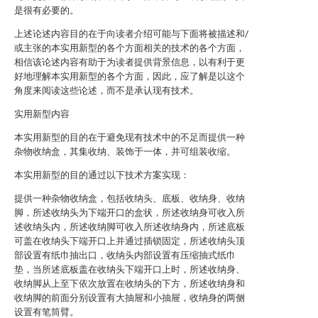
是很有必要的。
上述论述内容目的在于向读者介绍可能与下面将被描述和/
或主张的本实用新型的各个方面相关的技术的各个方面，
相信该论述内容有助于为读者提供背景信息，以有利于更
好地理解本实用新型的各个方面，因此，应了解是以这个
角度来阅读这些论述，而不是承认现有技术。
实用新型内容
本实用新型的目的在于避免现有技术中的不足而提供一种
杂物收纳盒，其集收纳、装饰于一体，并可组装收缩。
本实用新型的目的通过以下技术方案实现：
提供一种杂物收纳盒，包括收纳头、底板、收纳身、收纳
脚，所述收纳头为下端开口的盒状，所述收纳身可收入所
述收纳头内，所述收纳脚可收入所述收纳身内，所述底板
可盖在收纳头下端开口上并通过插锁固定，所述收纳头顶
部设置有纸巾抽出口，收纳头内部设置有压缩抽式纸巾
垫，当所述底板盖在收纳头下端开口上时，所述收纳身、
收纳脚从上至下依次放置在收纳头的下方，所述收纳身和
收纳脚的前面分别设置有大抽屉和小抽屉，收纳身的两侧
设置有笔筒臂。