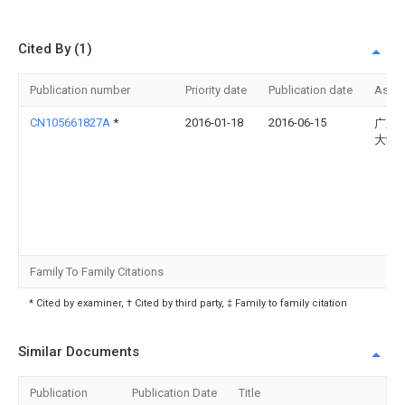
Cited By (1)
Publication number
Priority date
Publication date
Assi
CN105661827A
*
2016-01-18
2016-06-15
广东
大学
Family To Family Citations
* Cited by examiner, † Cited by third party, ‡ Family to family citation
Similar Documents
Publication
Publication Date
Title