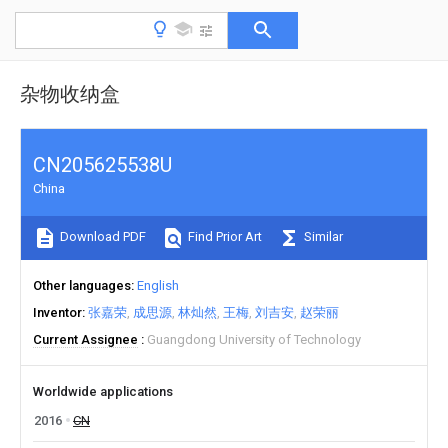
杂物收纳盒
CN205625538U
China
Download PDF
Find Prior Art
Similar
Other languages
English
Inventor
张嘉荣
成思源
林灿然
王梅
刘吉安
赵荣丽
Current Assignee
Guangdong University of Technology
Worldwide applications
2016
CN