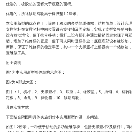
优选的，橡胶垫的面积大于底座的面积。
优选的，所述移动滑轮高于橡胶垫1-2厘米。
本实用新型的优点在于，该便于移动的多功能维修梯，结构简单，设计合
支撑竖杆在支撑竖杆中间位置设有旋转轴及固定板，实现了支撑竖杆的可
设有移动滑轮，便于携带移动；横杆上设有插孔并通过插销固定实现了可
缩，增加了维修梯的宽度，便于两人同时登梯作业；底座底部设有橡胶垫
摩擦，保证了维修梯的稳定牢固，其中一个支撑竖杆上部设有一个储物箱
置维修工具。
附图说明
图1为本实用新型整体结构示意图；
图2为A部放大图；
图中：1、横杆，2、支撑竖杆，3、底座，4、橡胶垫，5、插销，6、旋转
定板，8、通孔，9、储物箱，10、移动滑轮。
具体实施方式
下面结合附图和具体实施例对本实用新型作进一步阐述。
如图1-2所示，一种便于移动的多功能维修梯，包括支撑竖杆2及横杆1，两