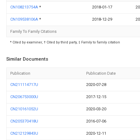
CN108213754A
*
2018-01-17
20
CN109538106A
*
2018-12-29
20
Family To Family Citations
* Cited by examiner, † Cited by third party, ‡ Family to family citation
Similar Documents
Publication
Publication Date
CN211114717U
2020-07-28
CN206753000U
2017-12-15
CN210161052U
2020-03-20
CN205370418U
2016-07-06
CN212129843U
2020-12-11