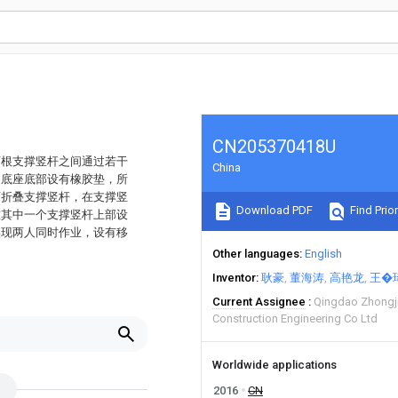
CN205370418U
两根支撑竖杆之间通过若干
China
，底座底部设有橡胶垫，所
可折叠支撑竖杆，在支撑竖
Download PDF
Find Prior
在其中一个支撑竖杆上部设
实现两人同时作业，设有移
Other languages
English
Inventor
耿豪
董海涛
高艳龙
王�
Current Assignee
Qingdao Zhongj
Construction Engineering Co Ltd
Worldwide applications
2016
CN