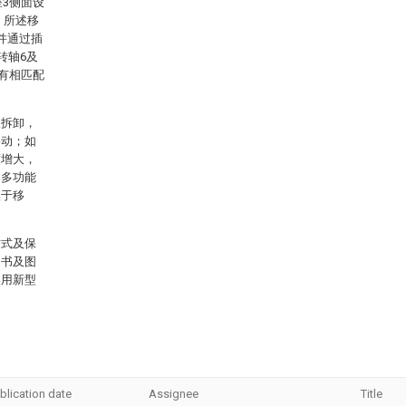
座3侧面设
；所述移
并通过插
转轴6及
设有相匹配
板拆卸，
移动；如
度增大，
的多功能
便于移
方式及保
明书及图
实用新型
blication date
Assignee
Title