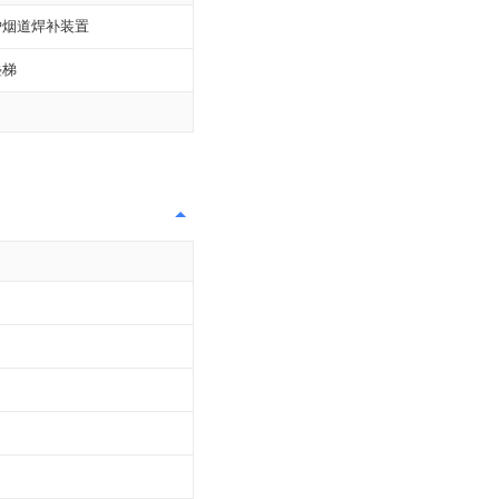
炉烟道焊补装置
叠梯