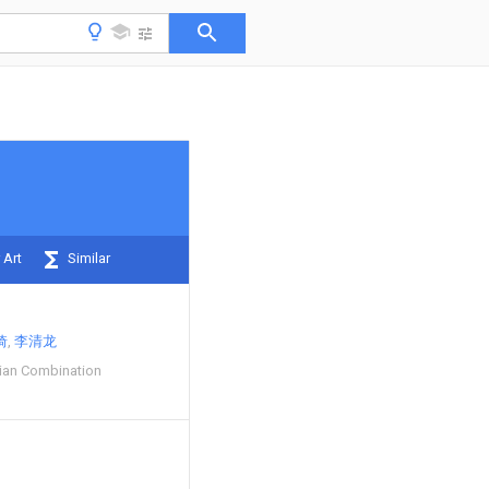
 Art
Similar
琦
李清龙
ian Combination