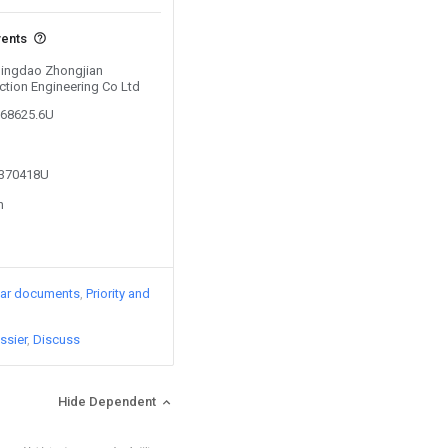
vents
 Qingdao Zhongjian
tion Engineering Co Ltd
068625.6U
5370418U
n
lar documents
Priority and
ssier
Discuss
Hide Dependent