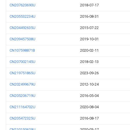
CN207620690U
2018-07-17
CN205532234U
2016-08-31
CN204492635U
2015-07-22
CN209457508U
2019-10-01
CN107598871B
2020-02-11
CN207002145U
2018-02-13
CN219751865U
2023-09-26
CN202499679U
2012-10-24
CN205206719U
2016-05-04
CN211164702U
2020-08-04
CN205472325U
2016-08-17
CN210150629U
2020-03-17