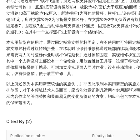
杆2之间通过若干个横杆1连接，所述两根支撑竖杆2固定在底座3上，在底
有移动滑轮10，底座3底部设有橡胶垫4，橡胶垫4的面积大于底座3的面积
动滑轮10高于橡胶垫1-2厘米；所述横杆1为可伸缩横杆，横杆1上设有插孔
销5固定，所述支撑竖杆2为可折叠支撑竖杆，在支撑竖杆2中间位置设有旋
固定板7，固定板7通过活动螺栓与支撑竖杆2连接，固定板7及支撑竖杆2
的通孔8；在其中一个支撑竖杆2上部设有一个储物箱9。
本实用新型在使用时，通过固定板将支撑竖杆固定，在不使用时可将固定
将支撑竖杆通过旋转轴折叠，在移动时可倾斜维修梯通过底部的移动滑轮
果需要两人同时登梯作业时横杆伸缩延长并通过插销固定，实现维修梯宽
其中一个支撑竖杆上部设有一个储物箱，用放置维修工具等，该便于移动
维修梯可折叠便于携带、可增加宽度实现两人同时作业，设有移动滑轮，
动，设有储物箱，便于放置维修工具。
以上所述仅为本实用新型较佳的实施例，并非因此限制本实用新型的实施
护范围，对于本领域技术人员而言，应当能够意识到凡运用本实用新型说
示内容作出的等同替换和显而易见的变化所得到的方案，均应当包含在本
的保护范围内。
Cited By (2)
Publication number
Priority date
Pu