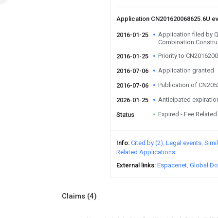
Application CN201620068625.6U e
Application filed by
2016-01-25
Combination Construc
Priority to CN201620
2016-01-25
Application granted
2016-07-06
Publication of CN20
2016-07-06
Anticipated expiratio
2026-01-25
Expired - Fee Related
Status
Info
Cited by (2)
Legal events
Simi
Related Applications
External links
Espacenet
Global Do
Claims
(4)