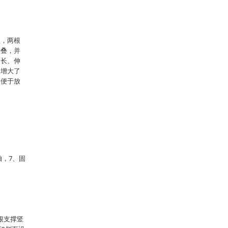
理，两根
折叠，并
延长、伸
，增大了
，便于放
轴，7、固
根支撑竖