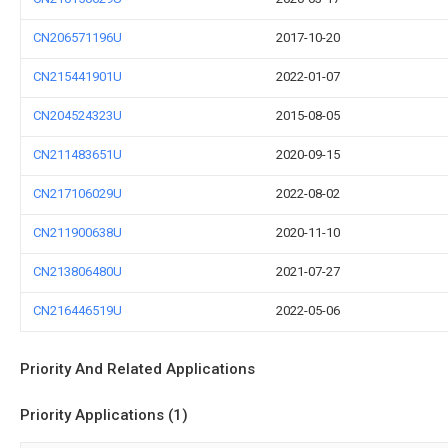
CN206571196U
2017-10-20
CN215441901U
2022-01-07
CN204524323U
2015-08-05
CN211483651U
2020-09-15
CN217106029U
2022-08-02
CN211900638U
2020-11-10
CN213806480U
2021-07-27
CN216446519U
2022-05-06
Priority And Related Applications
Priority Applications (1)