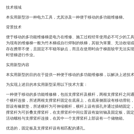
技术领域
本实用新型涉一种电力工具，尤其涉及一种便于移动的多功能维修梯。
背景技术
便于移动的多功能维修梯是电力在维修、施工过程经常使用必不可少的工
为现有的维修梯一般为竹木梯或自行焊制的铁梯，其较为笨重、无法收缩
存在携带不便，且固定不牢稳等缺点，而且在使用时由于梯面较窄无法实
时登梯进行作业。
实用新型内容
本实用新型的目的在于提供一种便于移动的多功能维修梯，以解决上述技
为实现上述目的本实用新型采用以下技术方案：
一种便于移动的多功能维修梯，包括支撑竖杆及横杆，两根支撑竖杆之间
个横杆连接，所述两根支撑竖杆固定在底座上，在底座侧面设有移动滑轮
部设有橡胶垫，所述横杆为可伸缩横杆，横杆上设有插孔并通过插销固定
撑竖杆为可折叠支撑竖杆，在支撑竖杆中间位置设有旋转轴及固定板，固
活动螺栓与支撑竖杆连接，在其中一个支撑竖杆上部设有一个储物箱。
优选的，固定板及支撑竖杆设有相匹配的通孔。