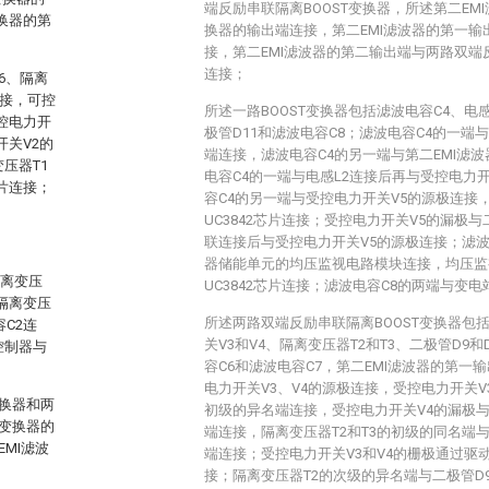
端反励串联隔离BOOST变换器，所述第二EMI
换器的第
换器的输出端连接，第二EMI滤波器的第一输出
接，第二EMI滤波器的第二输出端与两路双端反
连接；
6、隔离
连接，可控
所述一路BOOST变换器包括滤波电容C4、电
控电力开
极管D11和滤波电容C8；滤波电容C4的一端
开关V2的
端连接，滤波电容C4的另一端与第二EMI滤
压器T1
电容C4的一端与电感L2连接后再与受控电力
片连接；
容C4的另一端与受控电力开关V5的源极连接
UC3842芯片连接；受控电力开关V5的漏极与
联连接后与受控电力开关V5的源极连接；滤波
器储能单元的均压监视电路模块连接，均压监
隔离变压
UC3842芯片连接；滤波电容C8的两端与变电
隔离变压
所述两路双端反励串联隔离BOOST变换器包
C2连
关V3和V4、隔离变压器T2和T3、二极管D9和
控制器与
容C6和滤波电容C7，第二EMI滤波器的第一
电力开关V3、V4的源极连接，受控电力开关V
变换器和两
初级的异名端连接，受控电力开关V4的漏极与
C变换器的
端连接，隔离变压器T2和T3的初级的同名端与
MI滤波
端连接；受控电力开关V3和V4的栅极通过驱动
接；隔离变压器T2的次级的异名端与二极管D