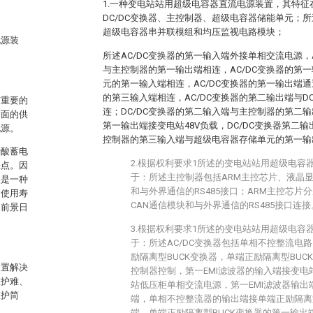
1.一种变电站站用超级电容器直流电源装置，其特征在
DC/DC变换器、主控制器、超级电容器储能单元；
超级电容器串并联模组和均压监视电路模块；
电源装
所述AC/DC变换器的第一输入端外接单相交流电源，
与主控制器的第一输出端相连，AC/DC变换器的第
元的第一输入端相连，AC/DC变换器的第一输出端通
的第三输入端相连，AC/DC变换器的第二输出端与D
有重要的
连；DC/DC变换器的第二输入端与主控制器的第二输
方面的供
第一输出端接变电站48V负载，DC/DC变换器第二输
电源。
控制器的第三输入端与超级电容器存储单元的第一输
铅酸蓄电
2.根据权利要求1所述的变电站站用超级电容
缺点。因
于：所述主控制器包括ARM主控芯片、液晶显
器是一种
和与外界通信的RS485接口；ARM主控芯片
、使用寿
CAN通信模块和与外界通信的RS485接口连接
用前景日
3.根据权利要求1所述的变电站站用超级电容
于：所述AC/DC变换器包括单相不控整流电路
励隔离型BUCK变换器，单端正励隔离型BU
装置解决
控制器控制，第一EMI滤波器的输入端接变
维护难、
站低压柜单相交流电源，第一EMI滤波器输
维护简
端，单相不控整流器的输出端接单端正励隔离型
端，单端正励隔离型BUCK变换器的第一输出