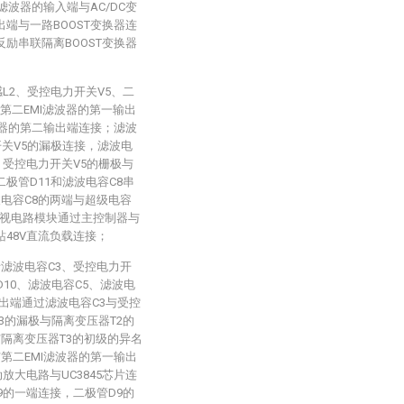
滤波器的输入端与AC/DC变
端与一路BOOST变换器连
励串联隔离BOOST变换器
感L2、受控电力开关V5、二
与第二EMI滤波器的第一输出
波器的第二输出端连接；滤波
开关V5的漏极连接，滤波电
，受控电力开关V5的栅极与
二极管D11和滤波电容C8串
电容C8的两端与超级电容
视电路模块通过主控制器与
站48V直流负载连接；
括滤波电容C3、受控电力开
D10、滤波电容C5、滤波电
输出端通过滤波电容C3与受控
3的漏极与隔离变压器T2的
隔离变压器T3的初级的异名
第二EMI滤波器的第一输出
放大电路与UC3845芯片连
9的一端连接，二极管D9的