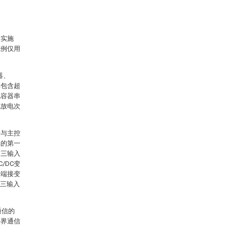
及实施
施例仅用
器、
元包含超
电容器串
充放电次
端与主控
元的第一
第三输入
/DC变
出端接变
第三输入
通信的
外界通信