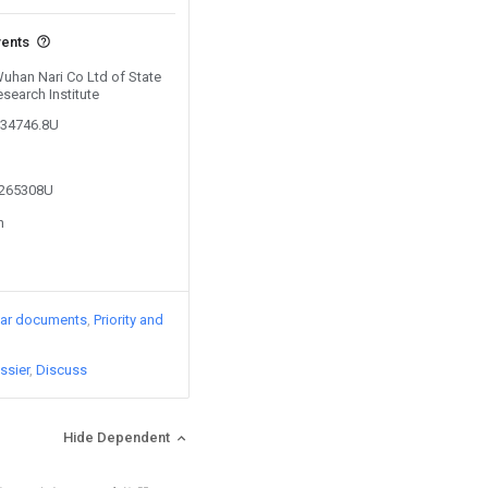
vents
Wuhan Nari Co Ltd of State
esearch Institute
134746.8U
5265308U
n
lar documents
Priority and
ssier
Discuss
Hide Dependent