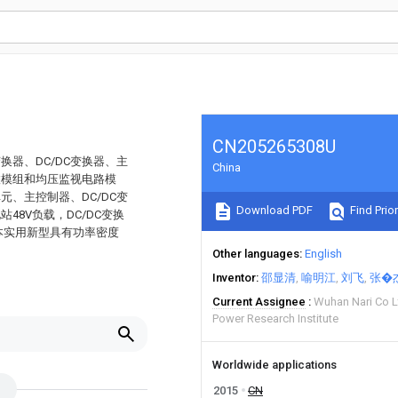
CN205265308U
换器、DC/DC变换器、主
China
联模组和均压监视电路模
元、主控制器、DC/DC变
Download PDF
Find Prior
48V负载，DC/DC变换
本实用新型具有功率密度
Other languages
English
Inventor
邵显清
喻明江
刘飞
张�
Current Assignee
Wuhan Nari Co Lt
Power Research Institute
Worldwide applications
2015
CN