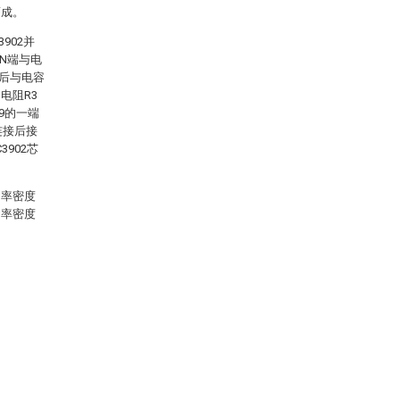
而成。
902并
EN端与电
接后与电容
电阻R3
9的一端
连接后接
3902芯
功率密度
功率密度