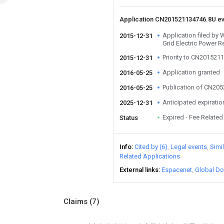
Application CN201521134746.8U e
Application filed by 
2015-12-31
Grid Electric Power R
Priority to CN201521
2015-12-31
Application granted
2016-05-25
Publication of CN20
2016-05-25
Anticipated expiratio
2025-12-31
Expired - Fee Related
Status
Info
Cited by (6)
Legal events
Simi
Related Applications
External links
Espacenet
Global Do
Claims
(7)