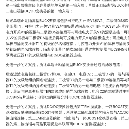
第一输出端接超级电容器储能单元的第一输入端，单端正励隔离型BUCK变
二输出端接DC/DC变换器的第一输入端；
所述单端正励隔离型BUCK变换器包括可控电力开关V1和V2、二极管D5和D
变压器T1，可控电力开关V1和V2的栅极通过隔离驱动电路与UC3845芯片
电力开关V1的源极与二极管D5连接后再与可控电力开关V1的源极连接；可
关V2的漏极与二极管D6连接后再与可控电力开关V1的漏极连接；可控电力
漏极与隔离变压器T1的初级的异名端连接，可控电力开关V1的源极与隔离变
的初级的同名端连接；隔离变压器T1的次级绕组通过主控制器与UC3845芯
隔离变压器T1的次级绕组与DC/DC变换器连接。
更进一步的方案是，所述单端正励隔离型BUCK变换器还包括滤波电路；
所述滤波电路包括二极管D7和D8、电感L1、电容C2；二极管D7的一端与
器T1的次级绕组的同名端连接，二极管D7的另一端与二极管D8连接后再与
器T1的次级绕组的异名端连接；二极管D7的另一端与电感L1连接后再与电容
接，最后与隔离变压器T1的次级绕组的异名端连接；电容C2的两端通过主
UC3845芯片连接；电容C2的两端分别与DC/DC变换器连接。
更进一步的方案是，所述DC/DC变换器包括第二EMI滤波器、一路BOOST
路双端反励串联隔离BOOST变换器，所述第二EMI滤波器的输入端与AC/D
输出端连接，第二EMI滤波器的第一输出端与一路BOOST变换器连接，第二E
器的第二输出端与两路双端反励串联隔离BOOST变换器连接；