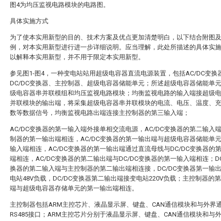
图4为均压监视电路模块的电路图。
具体实施方式
为了使本实用新型的目的、技术方案及优点更加清楚明白，以下结合附图
例，对本实用新型进行进一步详细说明。应当理解，此处所描述的具体实
以解释本实用新型，并不用于限定本实用新型。
参见图1-图4，一种变电站站用超级电容器直流电源装置，包括AC/DC变换
DC/DC变换器、主控制器、超级电容器储能单元；所述超级电容器储能单
级电容器串并联模组和均压监视电路模块；均衡监视电路的输入端接超级
并联模块的输出端，将采集超级电容器串并联模块的电流、电压、温度、
数等数据信号，均衡监视电路出端连接主控制器的第三输入端；
AC/DC变换器的第一输入端外接单相交流电源，AC/DC变换器的第二输入
制器的第一输出端相连，AC/DC变换器的第一输出端与超级电容器储能单
输入端相连，AC/DC变换器的第一输出端通过直流母线与DC/DC变换器的
端相连，AC/DC变换器的第二输出端与DC/DC变换器的第一输入端相连；DC
换器的第二输入端与主控制器的第二输出端相连接，DC/DC变换器第一输
电站48V负载，DC/DC变换器第二输出端接变电站220V负载；主控制器的
端与超级电容器存储单元的第一输出端相连。
主控制器包括ARM主控芯片、液晶显示屏、键盘、CAN通信模块和与外界
RS485接口；ARM主控芯片分别于液晶显示屏、键盘、CAN通信模块和与