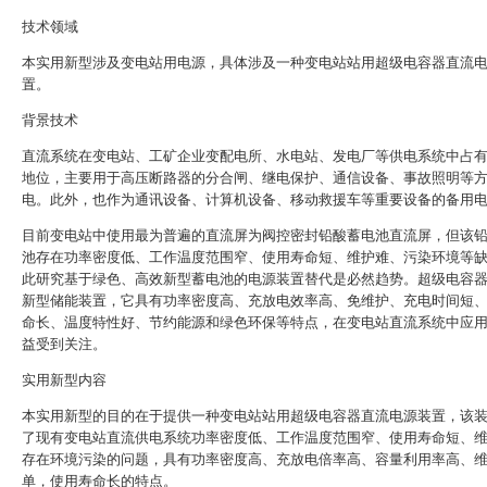
技术领域
本实用新型涉及变电站用电源，具体涉及一种变电站站用超级电容器直流
置。
背景技术
直流系统在变电站、工矿企业变配电所、水电站、发电厂等供电系统中占
地位，主要用于高压断路器的分合闸、继电保护、通信设备、事故照明等
电。此外，也作为通讯设备、计算机设备、移动救援车等重要设备的备用
目前变电站中使用最为普遍的直流屏为阀控密封铅酸蓄电池直流屏，但该
池存在功率密度低、工作温度范围窄、使用寿命短、维护难、污染环境等
此研究基于绿色、高效新型蓄电池的电源装置替代是必然趋势。超级电容
新型储能装置，它具有功率密度高、充放电效率高、免维护、充电时间短
命长、温度特性好、节约能源和绿色环保等特点，在变电站直流系统中应
益受到关注。
实用新型内容
本实用新型的目的在于提供一种变电站站用超级电容器直流电源装置，该
了现有变电站直流供电系统功率密度低、工作温度范围窄、使用寿命短、
存在环境污染的问题，具有功率密度高、充放电倍率高、容量利用率高、
单，使用寿命长的特点。