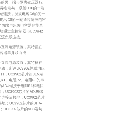
5的另一端与隔离变压器T2
异名端与二极管D10的一端
一端连接，滤波电容C6的另一
电容C5的一端通过滤波电容
7的两端与超级电容器储能单
通过主控制器与UC3842
直流负载连接。
器直流电源装置，其特征在
容器串并联而成。
器直流电源装置，其特征在
路，所述UC3902并联均压
11，UC3902芯片的SEN端
R1、电阻R2、电阻R3的串
的ADJ端接于电阻R1和电阻
UC3902芯片的ADJR端
连接后接地；UC3902芯片
；UC3902芯片的SHA-
UC3902芯片的VCC端与