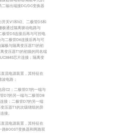
二输出端接DC/DC变换器
开关V1和V2、二极管D5和
的栅极通过隔离驱动电路与
与二极管D5连接后再与可控电
极与二极管D6连接后再与可
的漏极与隔离变压器T1的初
离变压器T1的初级的同名端
C3845芯片连接；隔离变
器直流电源装置，其特征在
滤波电路；
电容C2；二极管D7的一端与
管D7的另一端与二极管D8
连接；二极管D7的另一端
离变压器T1的次级绕组的异
器连接。
器直流电源装置，其特征在
一路BOOST变换器和两路双