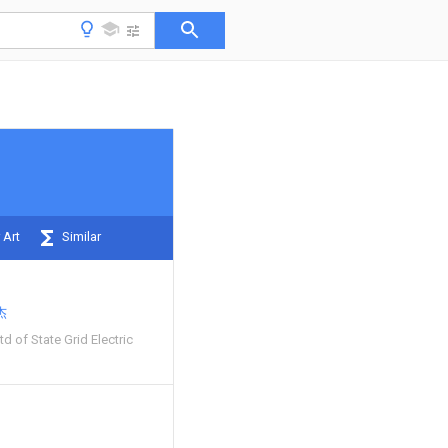
 Art
Similar
杰
d of State Grid Electric