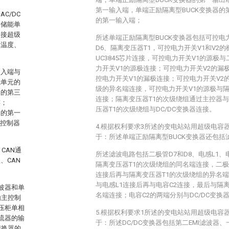
第一输入端，单端正励隔离型BUCK变换器的第
C/DC
的第一输入端；
器储能单
端接超级
所述单端正励隔离型BUCK变换器包括可控电力
、温度、
D6、隔离变压器T1，可控电力开关V1和V2
UC3845芯片连接，可控电力开关V1的源极
力开关V1的源极连接；可控电力开关V2的漏
输入端与
控电力开关V1的漏极连接；可控电力开关V2
能单元的
级的异名端连接，可控电力开关V1的源极与隔
器的第三
连接；隔离变压器T1的次级绕组通过主控器与U
连；
压器T1的次级绕组与DC/DC变换器连接。
器的第一
主控制器
4.根据权利要求3所述的变电站站用超级电容
于：所述单端正励隔离型BUCK变换器还包括
CAN通
所述滤波电路包括二极管D7和D8、电感L1、
、CAN
隔离变压器T1的次级绕组的同名端连接，二极
连接后再与隔离变压器T1的次级绕组的异名端
与电感L1连接后再与电容C2连接，最后与隔
滤波器和单
名端连接；电容C2的两端分别与DC/DC变换
由主控制
压柜单相
5.根据权利要求1所述的变电站站用超级电容
流器的输
于：所述DC/DC变换器包括第二EMI滤波器、
变换器的