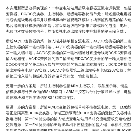
本实用新型是这样实现的：一种变电站站用超级电容器直流电源装置，包括A
变换器、DC/DC变换器、主控制器、超级电容器储能单元；所述超级电容
元包含超级电容器串并联模组和均压监视电路模块；均衡监视电路的输入
电容器串并联模块的输出端，将采集超级电容器串并联模块的电流、电压
充放电次数等数据信号，均衡监视电路出端连接主控制器的第三输入端；
所述AC/DC变换器的第一输入端外接单相交流电源，AC/DC变换器的第二
主控制器的第一输出端相连，AC/DC变换器的第一输出端与超级电容器储
第一输入端相连，AC/DC变换器的第一输出端通过直流母线与DC/DC变换
输入端相连，AC/DC变换器的第二输出端与DC/DC变换器的第一输入端相
DC/DC变换器的第二输入端与主控制器的第二输出端相连接，DC/DC变换
输出端接变电站48V负载，DC/DC变换器第二输出端接变电站220V负载；
的第三输入端与超级电容器存储单元的第一输出端相连。
更进一步的方案是，所述主控制器包括ARM主控芯片、液晶显示屏、键盘、
信模块和与外界通信的RS485接口；ARM主控芯片分别于液晶显示屏、键盘
通信模块和与外界通信的RS485接口连接。
更进一步的方案是，所述AC/DC变换器包括单相不控整流电路、第一EMI
端正励隔离型BUCK变换器，单端正励隔离型BUCK变换器的受控开关器件
器电控制，第一EMI滤波器的输入端接变电站站用单相交流电源或变电站低
交流电源，第一EMI滤波器输出端接单相不控整流器的输入端，单相不控整
出端接单端正励隔离型BUCK变换器的第一输入端，单端正励隔离型BUCK