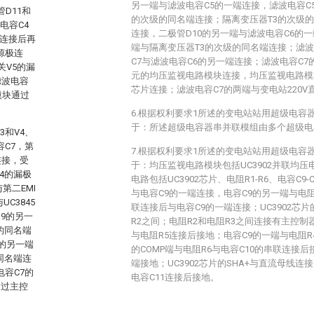
另一端与滤波电容C5的一端连接，滤波电容C
D11和
的次级的同名端连接；隔离变压器T3的次级的
电容C4
连接，二极管D10的另一端与滤波电容C6的
2连接后再
端与隔离变压器T3的次级的同名端连接；滤波
源极连
C7与滤波电容C6的另一端连接；滤波电容C
关V5的漏
元的均压监视电路模块连接，均压监视电路模块
滤波电容
芯片连接；滤波电容C7的两端与变电站220V
模块通过
；
6.根据权利要求1所述的变电站站用超级电容
于：所述超级电容器串并联模组由多个超级电
3和V4、
容C7，第
7.根据权利要求1所述的变电站站用超级电容
连接，受
于：均压监视电路模块包括UC3902并联均压电
4的漏极
电路包括UC3902芯片、电阻R1-R6、电容C9-C
第二EMI
与电容C9的一端连接，电容C9的另一端与电阻
C3845
联连接后与电容C9的一端连接；UC3902芯片
9的另一
R2之间；电阻R2和电阻R3之间连接有主控制器；
的同名端
与电阻R5连接后接地；电容C9的一端与电阻R4
0的另一端
的COMP端与电阻R6与电容C10的串联连接后接地
同名端连
端接地；UC3902芯片的SHA+与直流母线连接；
电容C7的
电容C11连接后接地。
通过主控