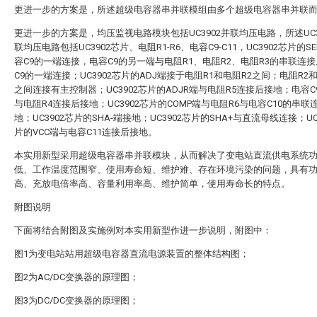
更进一步的方案是，所述超级电容器串并联模组由多个超级电容器串并联
更进一步的方案是，均压监视电路模块包括UC3902并联均压电路，所述UC3
联均压电路包括UC3902芯片、电阻R1-R6、电容C9-C11，UC3902芯片的S
容C9的一端连接，电容C9的另一端与电阻R1、电阻R2、电阻R3的串联连
C9的一端连接；UC3902芯片的ADJ端接于电阻R1和电阻R2之间；电阻R2和
之间连接有主控制器；UC3902芯片的ADJR端与电阻R5连接后接地；电容C
与电阻R4连接后接地；UC3902芯片的COMP端与电阻R6与电容C10的串联
地；UC3902芯片的SHA-端接地；UC3902芯片的SHA+与直流母线连接；UC
片的VCC端与电容C11连接后接地。
本实用新型采用超级电容器串并联模块，从而解决了变电站直流供电系统
低、工作温度范围窄、使用寿命短、维护难、存在环境污染的问题，具有
高、充放电倍率高、容量利用率高、维护简单，使用寿命长的特点。
附图说明
下面将结合附图及实施例对本实用新型作进一步说明，附图中：
图1为变电站站用超级电容器直流电源装置的整体结构图；
图2为AC/DC变换器的原理图；
图3为DC/DC变换器的原理图；