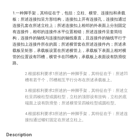
1.一种脚手架，其特征在于，包括：立柱、横管、连接扣和承载
板；所述连接扣呈方形结构，连接扣上开有连接孔，连接扣通过
连接孔套在所述立柱上；所述连接扣上相邻的外表面上分别固定
有连接件，相邻的连接件水平位置相错；所述连接件呈套筒结
构，连接件的轴线与连接扣的轴线垂直，且连接件的轴线平行于
连接扣上连接件所在的面；所述横管套在所述连接件内；所述承
载板呈矩形，承载板设置在所述横管上，承载板下表面上相对横
管的位置设有凹槽，横管卡在凹槽内，承载板上表面设有防滑纹
路。
2.根据权利要求1所述的一种脚手架，其特征在于：所述凹
槽有若干个，凹槽相互平行分布在所述承载板上。
3.根据权利要求2所述的一种脚手架，其特征在于：所述立
柱呈四棱柱型或圆柱型，立柱的顶部设有挂钩，立柱的底
端面上设有防滑垫；所述横管呈四棱柱型或圆柱型。
4.根据权利要求3所述的一种脚手架，其特征在于：所述连
接扣通过螺钉固定在所述立柱上。
Description