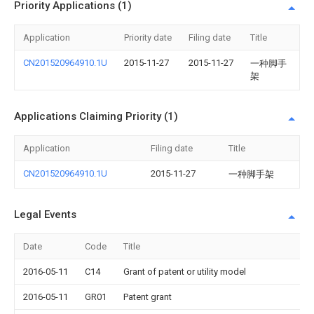
Priority Applications (1)
Application
Priority date
Filing date
Title
CN201520964910.1U
2015-11-27
2015-11-27
一种脚手
架
Applications Claiming Priority (1)
Application
Filing date
Title
CN201520964910.1U
2015-11-27
一种脚手架
Legal Events
Date
Code
Title
2016-05-11
C14
Grant of patent or utility model
2016-05-11
GR01
Patent grant