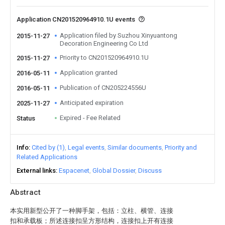
Application CN201520964910.1U events
Application filed by Suzhou Xinyuantong
2015-11-27
Decoration Engineering Co Ltd
Priority to CN201520964910.1U
2015-11-27
Application granted
2016-05-11
Publication of CN205224556U
2016-05-11
Anticipated expiration
2025-11-27
Expired - Fee Related
Status
Info
Cited by (1)
Legal events
Similar documents
Priority and
Related Applications
External links
Espacenet
Global Dossier
Discuss
Abstract
本实用新型公开了一种脚手架，包括：立柱、横管、连接
扣和承载板；所述连接扣呈方形结构，连接扣上开有连接