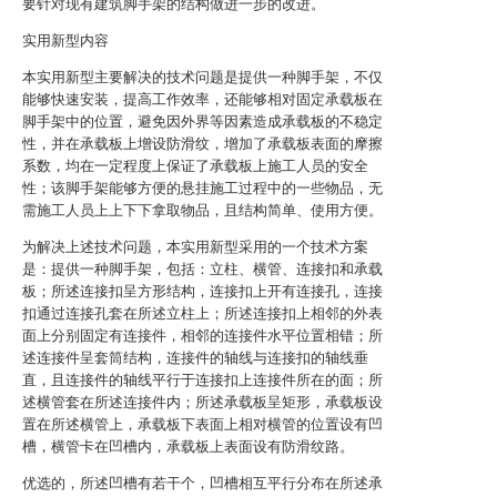
要针对现有建筑脚手架的结构做进一步的改进。
实用新型内容
本实用新型主要解决的技术问题是提供一种脚手架，不仅
能够快速安装，提高工作效率，还能够相对固定承载板在
脚手架中的位置，避免因外界等因素造成承载板的不稳定
性，并在承载板上增设防滑纹，增加了承载板表面的摩擦
系数，均在一定程度上保证了承载板上施工人员的安全
性；该脚手架能够方便的悬挂施工过程中的一些物品，无
需施工人员上上下下拿取物品，且结构简单、使用方便。
为解决上述技术问题，本实用新型采用的一个技术方案
是：提供一种脚手架，包括：立柱、横管、连接扣和承载
板；所述连接扣呈方形结构，连接扣上开有连接孔，连接
扣通过连接孔套在所述立柱上；所述连接扣上相邻的外表
面上分别固定有连接件，相邻的连接件水平位置相错；所
述连接件呈套筒结构，连接件的轴线与连接扣的轴线垂
直，且连接件的轴线平行于连接扣上连接件所在的面；所
述横管套在所述连接件内；所述承载板呈矩形，承载板设
置在所述横管上，承载板下表面上相对横管的位置设有凹
槽，横管卡在凹槽内，承载板上表面设有防滑纹路。
优选的，所述凹槽有若干个，凹槽相互平行分布在所述承