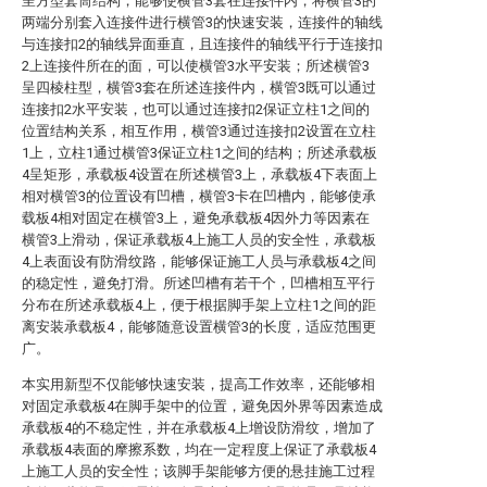
呈方型套筒结构，能够使横管3套在连接件内，将横管3的
两端分别套入连接件进行横管3的快速安装，连接件的轴线
与连接扣2的轴线异面垂直，且连接件的轴线平行于连接扣
2上连接件所在的面，可以使横管3水平安装；所述横管3
呈四棱柱型，横管3套在所述连接件内，横管3既可以通过
连接扣2水平安装，也可以通过连接扣2保证立柱1之间的
位置结构关系，相互作用，横管3通过连接扣2设置在立柱
1上，立柱1通过横管3保证立柱1之间的结构；所述承载板
4呈矩形，承载板4设置在所述横管3上，承载板4下表面上
相对横管3的位置设有凹槽，横管3卡在凹槽内，能够使承
载板4相对固定在横管3上，避免承载板4因外力等因素在
横管3上滑动，保证承载板4上施工人员的安全性，承载板
4上表面设有防滑纹路，能够保证施工人员与承载板4之间
的稳定性，避免打滑。所述凹槽有若干个，凹槽相互平行
分布在所述承载板4上，便于根据脚手架上立柱1之间的距
离安装承载板4，能够随意设置横管3的长度，适应范围更
广。
本实用新型不仅能够快速安装，提高工作效率，还能够相
对固定承载板4在脚手架中的位置，避免因外界等因素造成
承载板4的不稳定性，并在承载板4上增设防滑纹，增加了
承载板4表面的摩擦系数，均在一定程度上保证了承载板4
上施工人员的安全性；该脚手架能够方便的悬挂施工过程