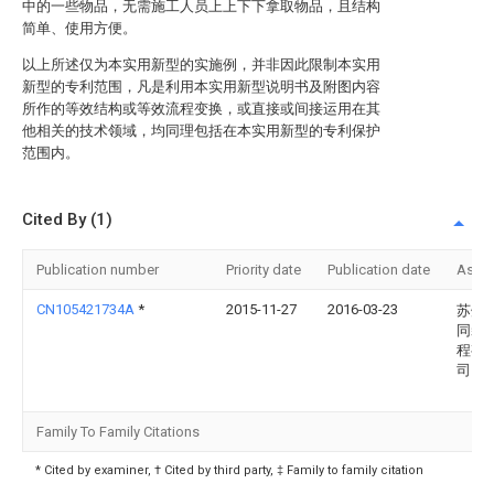
中的一些物品，无需施工人员上上下下拿取物品，且结构
简单、使用方便。
以上所述仅为本实用新型的实施例，并非因此限制本实用
新型的专利范围，凡是利用本实用新型说明书及附图内容
所作的等效结构或等效流程变换，或直接或间接运用在其
他相关的技术领域，均同理包括在本实用新型的专利保护
范围内。
Cited By (1)
Publication number
Priority date
Publication date
Assi
CN105421734A
*
2015-11-27
2016-03-23
苏州
同装
程有
司
Family To Family Citations
* Cited by examiner, † Cited by third party, ‡ Family to family citation