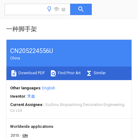
一种脚手架
CN205224556U
China
Download PDF
Find Prior Art
Similar
Other languages
English
Inventor
李鑫
Current Assignee
Suzhou Xinyuantong Decoration Engineering
Co Ltd
Worldwide applications
2015
CN