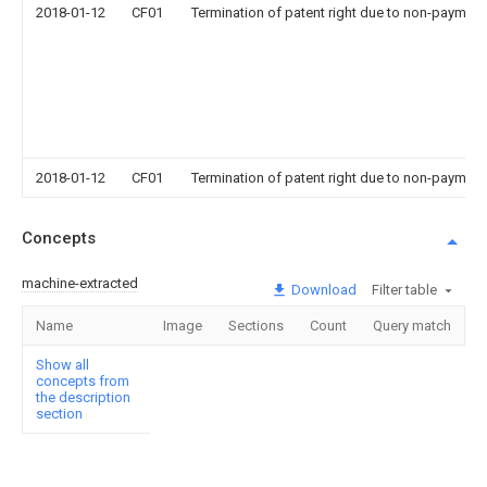
2018-01-12
CF01
Termination of patent right due to non-payment
2018-01-12
CF01
Termination of patent right due to non-payment
Concepts
machine-extracted
Download
Filter table
Name
Image
Sections
Count
Query match
Show all
concepts from
the description
section