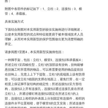
图；
附图中各部件的标记如下：1、立柱；2、连接扣；3、横
管；4、承载板。
具体实施方式
下面结合附图对本实用新型的较佳实施例进行详细阐述，
以使本实用新型的优点和特征能更易于被本领域技术人员
理解，从而对本实用新型的保护范围做出更为清楚明确的
界定。
请参阅图1至图4，本实用新型实施例包括：
一种脚手架，包括：立柱1、横管3、连接扣2和承载板4；
所述立柱1呈四棱柱型，立柱1的顶部设有挂钩，挂钩能够
悬挂施工时所需用的物品，可以将需要使用的物品提前挂
在挂钩上，无需上上下下提取，立柱1的底端面上设有防滑
垫，可以使立柱1稳固的支撑在地面上，避免打滑，在一定
程度上保证脚手架结构的稳定性；所述连接扣2呈方形结
构，连接扣2上开有连接孔，连接扣2通过连接孔套在所述
立柱1上，并通过螺钉将连接扣2固定在所述立柱1的上
部，连接扣2上相邻的外表面上分别固定有连接件，相邻的
连接件水平位置相错，便于横管3的交叉安装；所述连接件