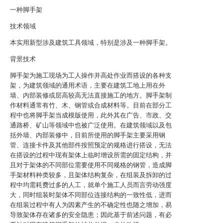
一种脚手架
技术领域
本实用新型涉及建筑工具领域，特别是涉及一种脚手架。
背景技术
脚手架为施工现场为工人操作并高处作业而搭设的各种支
架，为建筑领域的通用术语，主要在建筑工地上用在外
墙、内部装修或层高较高无法直接施工的地方。脚手架制
作材料通常有竹、木、钢管或合成材料等。目前在部分工
程中也将脚手架当成模版使用，此外其在广告、市政、交
通路桥、矿山等领域中也被广泛使用。在建筑领域以及包
括外墙、内部装修中，目前所使用的脚手架主要采用钢
管、连接卡件及其他部件按照预定的规格进行搭设，无法
在搭设的过程中现有架体上临时增设所需的固定结构，并
且对于架体的不同部位需要使用不同规格的钢管，造成脚
手架材料种类较多，且架体结构复杂，在组装及拆卸的过
程中均需耗费过多的人工，就单个施工人员而言劳动强度
大，同时组装时架体不同部位连接结构的一致性低，进而
在组装过程中有人为因素产生的不确定性也随之增加，易
导致架体存在诸多的安全隐患；因此基于前述问题，有必