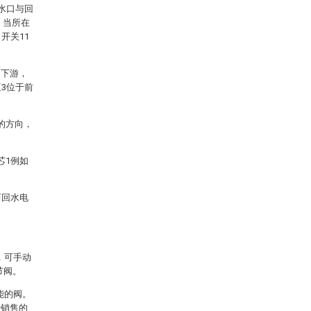
水口与回
，当所在
开关11
和下游，
3位于前
的方向，
芯1例如
而回水电
，可手动
节阀。
能的阀。
产销售的