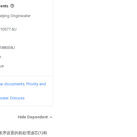
vents
eijing Originwater
910577.6U
5188004U
n
sue
lar documents
Priority and
ssier
Discuss
Hide Dependent
序设置的前处理滤芯(1)和