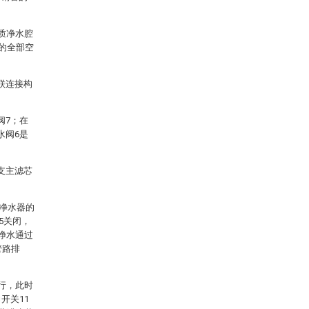
质净水腔
部的全部空
联连接构
阀7；在
水阀6是
支主滤芯
净水器的
5关闭，
净水通过
管路排
行，此时
开关11