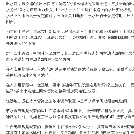
出水口，置换器8的出水口与主滤芯2的净水端通过管道相连，置换器8的出
水旁路10之间设有压力开关11；压力开关11由所在水路上的水压变化控制
水路上的水压高于设定值时，压力开关11断开，当水压低于设定值时，压力
闭合。
为了便于描述，在本实用新型中，根据水流方向将前端和后端描述为上游
例如对于前处理滤芯1，其进水端处于出水端的上游，进水电磁阀4和增压泵
处理滤芯1的下游。
对于回水管路，根据其水流方向，其上游应当理解为朝向主滤芯2的净水端
而下游是朝向主滤芯2的进水端的方向。
在本实用新型中，主滤芯2可以选用反渗透膜滤芯或纳滤膜滤芯。前处理滤
采用现有技术的复合滤芯。
在本实用新型中，优选地，进水电磁阀4可以设置在增加泵3的上游方向，
磁阀5的出水端通过回水管路连接到增加泵3的进水端。
优选地，设在浓水管路上的浓水调节装置14是节水调节阀或组合电磁阀。
节水调节阀是现有的应用在净水器/净水机中、用于调节和排放浓水的工具
冲洗的功能。例如北京碧水源净水科技有限公司生产销售的D401型节水调
组合电磁阀是现有的、普遍应用在净水器/净水机中、具有调节浓水比例功
其具有固定浓水比例、可自动冲洗的功能。例如浙江科博电器有限公司生