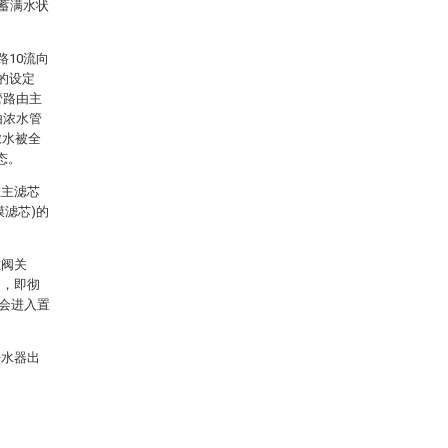
于蓄满水状
路10流向
的设定
管路由主
由浓水管
浓水被全
态。
在主滤芯
滤芯)的
磁阀关
同，即彻
会进入置
净水器出