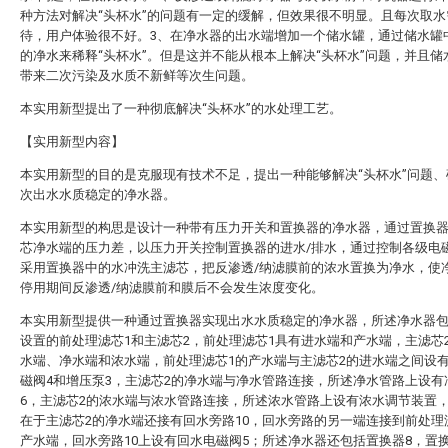
种方法对解决“头杯水”的问题有一定的缓解，但效果很不明显。且每次取水
待，用户体验很不好。3、在净水器的出水端增加一个储水罐，通过储水罐
的净水来稀释“头杯水”。但是这并不能从根本上解决“头杯水”问题，并且储
带来二次污染及水质不新鲜等次生问题。
本实用新型提出了一种彻底解决“头杯水”的水处理工艺。
【实用新型内容】
本实用新型的目的是克服现有技术不足，提出一种能够解决“头杯水”问题、
次出水水质稳定的净水器。
本实用新型的构思是设计一种带有压力开关和置换器的净水器，通过置换
芯净水端的压力差，以压力开关控制置换器的进水/排水，通过控制各级电
采用置换器中的水冲洗主滤芯，把反渗透/纳滤膜前的浓水置换为净水，使
停用期间反渗透/纳滤膜前和膜后不会发生浓度变化。
本实用新型提供一种通过置换器实现出水水质稳定的净水器，所述净水器
设置的前处理滤芯1和主滤芯2，前处理滤芯1具有进水端和产水端，主滤芯
水端、净水端和浓水端，前处理滤芯1的产水端与主滤芯2的进水端之间设
磁阀4和增压泵3，主滤芯2的净水端与净水管路连接，所述净水管路上设有
6，主滤芯2的浓水端与浓水管路连接，所述浓水管路上设有浓水调节装置
在于主滤芯2的净水端还接有回水旁路10，回水旁路的另一端连接到前处理
产水端，回水旁路10上设有回水电磁阀5；所述净水器还包括置换器8，置