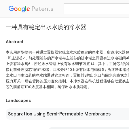
Patents
一种具有稳定出水水质的净水器
Abstract
本实用新型提供一种通过置换器实现出水水质稳定的净水器，所述净水器
1和主滤芯2，前处理滤芯的产水端与主滤芯的进水端之间设有进水电磁阀4
上设有净水阀6，所述浓水管路上设有浓水调节装置14，其中，主滤芯2的
接到前处理滤芯1的产水端，回水旁路10上设有回水电磁阀5；所述净水器
出水口与主滤芯的净水端通过管道相连，置换器8的出水口与回水旁路10之
压力开关11所在管路的压力变化控制。本净水器在待机过程能够自动置换
芯的膜前后TDS浓度基本相同，确保出水水质稳定。
Landscapes
Separation Using Semi-Permeable Membranes