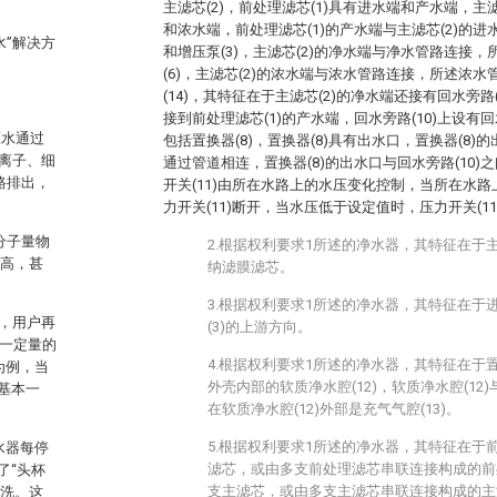
主滤芯(2)，前处理滤芯(1)具有进水端和产水端，主
和浓水端，前处理滤芯(1)的产水端与主滤芯(2)的进
”解决方
和增压泵(3)，主滤芯(2)的净水端与净水管路连接
(6)，主滤芯(2)的浓水端与浓水管路连接，所述浓
(14)，其特征在于主滤芯(2)的净水端还接有回水旁路
接到前处理滤芯(1)的产水端，回水旁路(10)上设有
原水通过
包括置换器(8)，置换器(8)具有出水口，置换器(8)
离子、细
通过管道相连，置换器(8)的出水口与回水旁路(10)之
路排出，
开关(11)由所在水路上的水压变化控制，当所在水
力开关(11)断开，当水压低于设定值时，压力开关(11
分子量物
2.根据权利要求1所述的净水器，其特征在于主
升高，甚
纳滤膜滤芯。
3.根据权利要求1所述的净水器，其特征在于进
，用户再
(3)的上游方向。
始一定量的
4.根据权利要求1所述的净水器，其特征在于置
为例，当
外壳内部的软质净水腔(12)，软质净水腔(12)
值基本一
在软质净水腔(12)外部是充气气腔(13)。
。
5.根据权利要求1所述的净水器，其特征在于前
水器每停
滤芯，或由多支前处理滤芯串联连接构成的前处
了“头杯
支主滤芯，或由多支主滤芯串联连接构成的主
冲洗。这