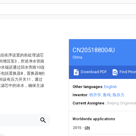
CN205188004U
包括依序设置的前处理滤芯
China
和增压泵3，所述净水管路
净水端还通过回水旁路10连
Download PDF
Find Prior
还包括置换器8，置换器8的
间设有压力开关11，通过
主滤芯中的浓水，确保主滤
Other languages
English
Inventor
韩升学
鲁纯
陈亦力
Current Assignee
Beijing Originwa
Worldwide applications
2015
CN