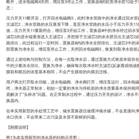
断开，进水电磁阀4关闭，增压泵3停止工作，置换器8的软质净水腔12处
态；
压力开关11断开后，打开回水电磁阀5，此时净水管路中的净水通过回水管
主滤芯2，净水管路的水压逐渐下降，直至净水管路的水压小于压力开关11
值，压力开关11重新闭合，增压泵3开始工作，置换器8中的净水经过回水
滤芯2的进水端逐渐进入主滤芯2，并把留于主滤芯2的浓水挤压出主滤芯2
路排出，此过程运行一定时间，置换器8内的净水全部排出、主滤芯2中的
部置换为净水后，增压泵停止工作，关闭回水电磁阀5，恢复到取净水前状
通过上述结构与控制方法，在每一次取净水后，通过置换方式将原本留存
中的少量浓水排出、置换为净水，确保每次取净水时主滤芯(反渗透或纳滤膜
膜前和膜后的浓度基本相同，不会产生膜前的向膜后迁移。
用户再次打开取水功能，进水电磁阀、净水阀打开，增压泵运行，回水电
闭，净水器正常制水，初始一定量的净水与停机前的净水质量基本保持相
底解决了“头杯水”问题。在正常制水过程中，通过压力开关的设计，净水不
换器内。
在本实用新型的水处理工艺中，储水置换器仅做缓冲储水罐，不会直接向
水口供水，不会带来二次污染及水质不新鲜的问题。
【附图说明】
图1为本实用新型的净水器的结构示意图；