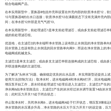
组合电磁阀产品。
在本实用新型中，置换器8包括外壳和设置在外壳内部的软质净水腔12，软
12与置换器8的出水口连接；软质净水腔12在满载状态下没有充满外壳内
间；在净水腔12外部是充气气腔13。
在本实用新型中，前处理滤芯1是单支前处理滤芯，或由多支前处理滤芯串
成的前处理滤芯组。
优选地，在主滤芯2的净水端即净水管路上设有防止水倒流的净水管路单向
回水管路上也设有防止水倒流的回水管路单向阀9；而设在净水管路上的净
电磁阀或机械龙头。
主滤芯2是单支主滤芯，或由多支主滤芯串联连接构成的主滤芯组，或由多
并联连接构成的主滤芯组。
为了解决“头杯水”问题、确保稳定优良的出水品质，本实用新型还提供上述
使用方法(控制方法)：取净水时，进水电磁阀4和净水阀6打开，回水电磁阀
增压泵开始工作，原水经前处理滤芯1处理后进入主滤芯2，主滤芯2产生的
净水阀6由净水管路流出，主滤芯2产生的浓水经过浓水调节装置14由浓水
出；此时压力开关11处于闭合状态；
停止取净水时，关闭净水阀6，进水电磁阀4处于打开状态，增压泵3继续运
净水管路的水压逐步升高，净水管路的水压大于压力开关11的设定值，压力