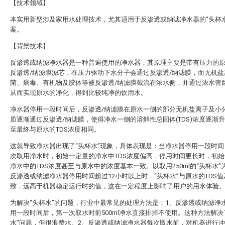
【技术领域】
本实用新型涉及家用水处理技术，尤其适用于反渗透或纳滤净水器的“头杯水
案。
【背景技术】
反渗透或纳滤净水器是一种普遍使用的净水器，其原理主要是带有压力的
反渗透/纳滤膜滤芯，在压力驱动下水分子会通过反渗透/纳滤膜，而无机盐
菌、病毒、有机物及胶体等被反渗透/纳滤膜截流在浓水侧，并通过浓水管
从而实现原水的净化，得到比较纯净的饮用水。
净水器停用一段时间后，反渗透/纳滤膜在原水一侧的部分无机盐离子及小
质逐渐通过反渗透/纳滤膜，使得净水一侧的溶解性总固体(TDS)浓度逐渐
至最终与原水的TDS浓度相同。
这就导致净水器出现了“头杯水”现象，具体表现是：当净水器停用一段时间
次取用净水时，初始一定量的净水中TDS浓度偏高，停用时间更长时，初
净水中的TDS浓度甚至与原水中的浓度基本一致。以取用250ml的“头杯水”
反渗透或纳滤净水器停用时间超过12小时以上时，“头杯水”与原水的TDS
致，远高于机器稳定运行时的值，这在一定程度上影响了用户的用水体验
为解决“头杯水”的问题，行业中最常见的处理方法是：1、反渗透或纳滤净
用一段时间后，第一次取水时前500ml净水直接排掉不使用。这种方法解决
水”问题，但很浪费水。2、反渗透或纳滤净水器每次取水前，对机器进行