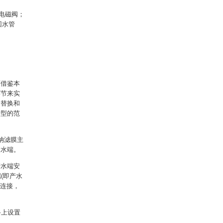
水电磁阀；
回水管
可借鉴本
环节来实
的替换和
新型的范
纳滤膜主
浓水端。
产水端安
(即产水
路连接，
路上设置