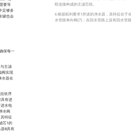
联连接构成的主滤芯组。
需要等
中足够多
6.根据权利要求1所述的净水器，其特征在于在
水罐也会
水管路单向阀(7)；在回水管路上设有回水管路
确保每一
器与主滤
磁阀实现
净水器在
包括依序
2具有进
有进水电
净水阀
，其特征
滤芯1的
换器8具有