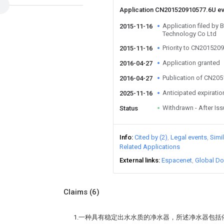
Application CN201520910577.6U e
Application filed by B
2015-11-16
Technology Co Ltd
Priority to CN201520
2015-11-16
Application granted
2016-04-27
Publication of CN20
2016-04-27
Anticipated expiratio
2025-11-16
Withdrawn - After Is
Status
Info
Cited by (2)
Legal events
Simi
Related Applications
External links
Espacenet
Global Do
Claims
(6)
1.一种具有稳定出水水质的净水器，所述净水器包括依