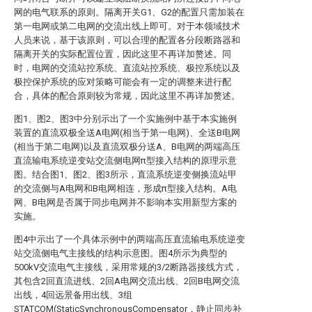
网的电气联系的原则。隔离开关G1、G2的配置只需加装在
第一电网或第二电网的交流出线上即可。对于本领域技术
人员来说，基于该原则，可以合理的配置各分段断路器和
隔离开关的实际配置位置，因此这里不再详加赘述。同
时，电网的交流站控系统、直流站控系统、极控系统以及
极控保护系统的应对策略可能会有一定的调整来进行配
合，具体的配合原则较为常规，因此这里不再详加赘述。
图1、图2、图3中分别示出了一个实施例中基于本实施例
装置的直流双极全送A电网(相当于第一电网)、全送B电网
(相当于第二电网)以及直流双极分送A、B电网的两端高压
直流输电系统逆变站交流侧电网π型接入结构的原理示意
图。结合图1、图2、图3所示，直流系统逆变侧换流站甲
的交流侧与A电网和B电网相连，形成π型接入结构。A电
网、B电网是否属于同步电网并不影响本实用新型方案的
实施。
图4中示出了一个具体示例中的两端高压直流输电系统逆变
站交流侧电气主接线的结构示意图。图4所示为典型的
500kV交流电气主接线，采用常规的3/2断路器接线方式，
其包含2回直流进线、2回A电网交流出线、2回B电网交流
出线，4回远景备用出线、3组
STATCOM(StaticSynchronousCompensator，静止同步补