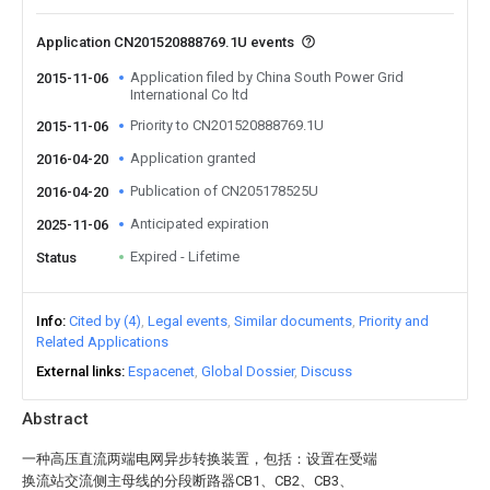
Application CN201520888769.1U events
Application filed by China South Power Grid
2015-11-06
International Co ltd
Priority to CN201520888769.1U
2015-11-06
Application granted
2016-04-20
Publication of CN205178525U
2016-04-20
Anticipated expiration
2025-11-06
Expired - Lifetime
Status
Info
Cited by (4)
Legal events
Similar documents
Priority and
Related Applications
External links
Espacenet
Global Dossier
Discuss
Abstract
一种高压直流两端电网异步转换装置，包括：设置在受端
换流站交流侧主母线的分段断路器CB1、CB2、CB3、