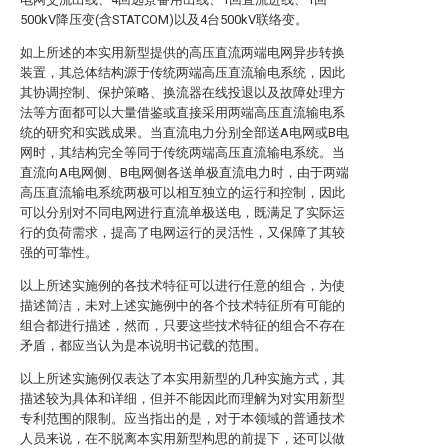
500kV降压变(含STATCOM)以及4台500kV联络变。
如上所述的本实用新型提供的高压直流两端电网异步转换
装置，其总体结构源于传统两端高压直流输电系统，因此
其协调控制、保护策略、换流器在线投退以及故障处理方
法等方面都可以大量借鉴或直接采用两端高压直流输电系
统的研究和实践成果。当直流电力分别全部送A电网或B电
网时，其结构完全等同于传统两端高压直流输电系统。当
直流向A电网侧、B电网侧各送单极直流电力时，由于两端
高压直流输电系统两极可以相互独立的运行和控制，因此
可以分别对不同电网进行直流单极送电，既满足了实际运
行的负荷需求，提高了电网运行的灵活性，又保障了其较
强的可靠性。
以上所述实施例的各技术特征可以进行任意的组合，为使
描述简洁，未对上述实施例中的各个技术特征所有可能的
组合都进行描述，然而，只要这些技术特征的组合不存在
矛盾，都应当认为是本说明书记载的范围。
以上所述实施例仅表达了本实用新型的几种实施方式，其
描述较为具体和详细，但并不能因此而理解为对实用新型
专利范围的限制。应当指出的是，对于本领域的普通技术
人员来说，在不脱离本实用新型构思的前提下，还可以做