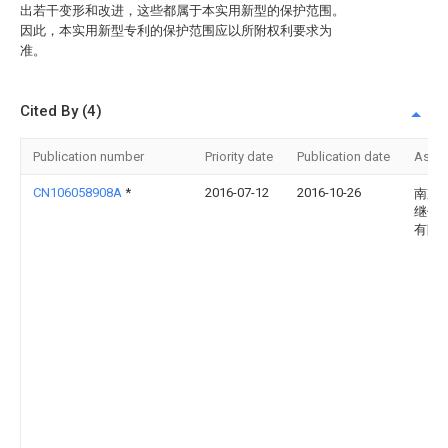
出若干变形和改进，这些都属于本实用新型的保护范围。
因此，本实用新型专利的保护范围应以所附权利要求为
准。
Cited By (4)
Publication number
Priority date
Publication date
Assi
CN106058908A
*
2016-07-12
2016-10-26
南京
继保
有限