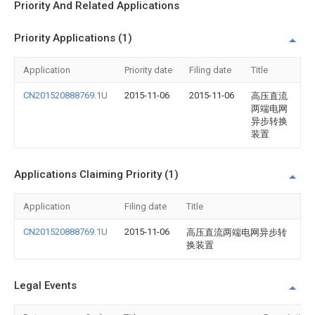
Priority And Related Applications
Priority Applications (1)
Application
Priority date
Filing date
Title
CN201520888769.1U
2015-11-06
2015-11-06
高压直流
两端电网
异步转换
装置
Applications Claiming Priority (1)
Application
Filing date
Title
CN201520888769.1U
2015-11-06
高压直流两端电网异步转
换装置
Legal Events