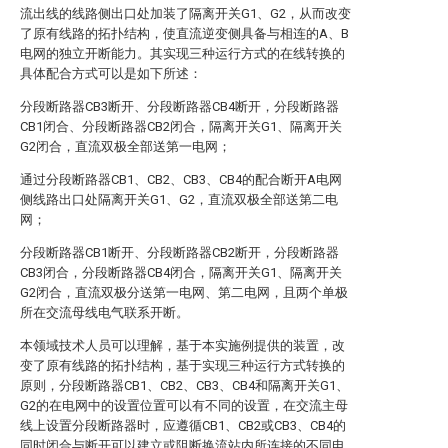
流出线的线路侧出口处加装了隔离开关G1、G2，从而改变
了原有线路的拓扑结构，使直流逆变侧具备与相连的A、B
电网的独立开断能力。其实现三种运行方式的在线转换的
具体配合方式可以是如下所述：
分段断路器CB3断开、分段断路器CB4断开，分段断路器
CB1闭合、分段断路器CB2闭合，隔离开关G1、隔离开关
G2闭合，直流双极全部送第一电网；
通过分段断路器CB1、CB2、CB3、CB4的配合断开A电网
侧线路出口处隔离开关G1、G2，直流双极全部送第二电
网；
分段断路器CB1断开、分段断路器CB2断开，分段断路器
CB3闭合，分段断路器CB4闭合，隔离开关G1、隔离开关
G2闭合，直流双极分送第一电网、第二电网，且两个单极
所在交流母线电气联系开断。
本领域技术人员可以理解，基于本实施例提供的装置，改
变了原有线路的拓扑结构，基于实现三种运行方式转换的
原则，分段断路器CB1、CB2、CB3、CB4和隔离开关G1、
G2的在电网中的设置位置可以有不同的设置，在交流主母
线上设置分段断路器时，应遵循CB1、CB2或CB3、CB4的
同时闭合与断开可以建立或阻断换流站内所连接的不同电