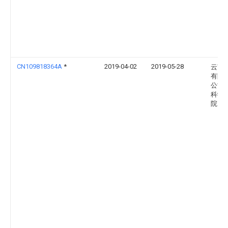
CN109818364A
*
2019-04-02
2019-05-28
云南
有限
公司
科学
院