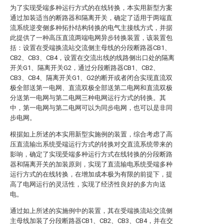
为了实现受端多种运行方式的在线转换，本实用新型方案
通过加装适当的断路器和隔离开关，确定了适用于两端直
流系统逆变侧多种拓扑结构转换的电气主接线方式，并据
此提供了一种高压直流两端电网异步转换装置，该装置包
括：设置在受端换流站交流侧主母线的分段断路器CB1、
CB2、CB3、CB4，设置在交流出线的线路侧出口处的隔离
开关G1、隔离开关G2，通过分段断路器CB1、CB2、
CB3、CB4、隔离开关G1、G2的断开或者闭合实现直流双
极全部送第一电网、直流双极全部送第二电网和直流双极
分送第一电网与第二电网三种电网运行方式的转换。其
中，第一电网与第二电网可以为同步电网，也可以是非同
步电网。
根据如上所述的本实用新型实施例的装置，综合考虑了高
压直流输出系统受端运行方式的转换对交直流系统带来的
影响，确定了实现受端多种运行方式在线转换的分段断路
器和隔离开关的加装原则，实现了直流输电系统受端多种
运行方式的在线转换，在增加成本极为有限的前提下，提
高了电网运行的灵活性，实现了经济性良好的多方向送
电。
通过如上所述的实施例中的装置，其在受端换流站交流侧
主母线加装了分段断路器CB1、CB2、CB3、CB4，并在交