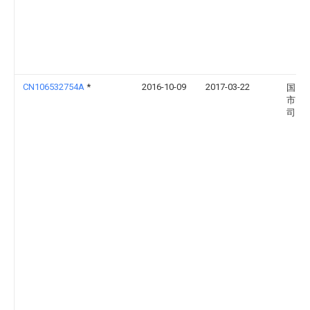
CN106532754A
*
2016-10-09
2017-03-22
国网
市电
司