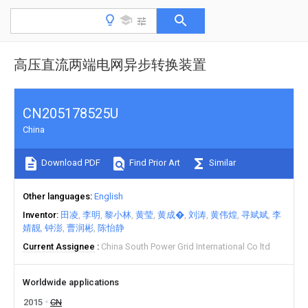
高压直流两端电网异步转换装置
CN205178525U
China
Download PDF
Find Prior Art
Similar
Other languages
English
Inventor
田凌
李明
黎小林
黄莹
黄成�
刘涛
黄伟煌
寻斌斌
李
婧靓
钟澎
曹润彬
陈怡静
Current Assignee
China South Power Grid International Co ltd
Worldwide applications
2015
CN