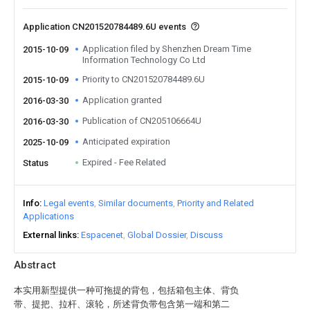
Application CN201520784489.6U events
Application filed by Shenzhen Dream Time
2015-10-09
Information Technology Co Ltd
Priority to CN201520784489.6U
2015-10-09
Application granted
2016-03-30
Publication of CN205106664U
2016-03-30
Anticipated expiration
2025-10-09
Expired - Fee Related
Status
Info
Legal events
Similar documents
Priority and Related
Applications
External links
Espacenet
Global Dossier
Discuss
Abstract
本实用新型提供一种可拖提的背包，包括箱包主体、背负
带、提把、拉杆、滚轮，所述背负带包含第一端和第二