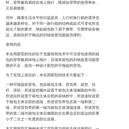
时，背带极容易掉在地上拖行，既缩短背带的使用寿命，
又容易致脏。
另外，随着生活水平的日益提高，人们对旅行箱的需求也
越来越多样化，对于同一旅行箱的结构或款式可变化性也
提出了新的要求，例如箱包除了易于携带、可携带较多物
品，该箱包对于物品的归纳放置也能提供便利。
发明内容
本实用新型的目的在于克服现有技术中可当背包使用的箱
包的背带极易掉地上拖行，且现有箱包的归纳放置功能受
限的不足，提供一种设计新型的可拖提的背包。
为了实现上述目的，本实用新型的技术方案如下：
一种可拖提的背包，包括箱包主体、背负带、提把、拉
杆、滚轮，所述提把横向设置于箱包主体顶侧面的中间，
所述拉杆设置于箱包主体后部的容纳腔中，所述滚轮设置
于箱包主体后部的底端，所述背负带包含第一端和第二
端，所述背负带的第一端与箱包主体顶端连接，所述背负
带的第二端与箱包主体后侧面的左右两边且到底边的距离
小于二分之一长度的部位连接。
本实用新型实施例改进了背负带与箱包主体连接部位，一