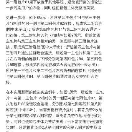
第一附包片81撕下放置于其他容腔，避免被污染的滚轮进
一步污染用户的衣物，同时也使箱包主体更整洁美观。
更进一步地，如图8所示，所述第四主包片14与第三主包
片13相对的另一侧与第二附包片82连接，形成第二附容腔
(图中未示出)；所述第四主包片14与第二附包片83通过卡
扣连接，第二附包片83的卡扣结构如图9所示。所述第四
主包片与第三主包片相对的另一侧底部与第三附包片连
接，形成第三附容腔(图中未示出)；所述第四主包片与第
三附薄片通过拉链咬合连接。所述第一主包片和第二主包
片左右两侧的连接片下部分别与第四附包片84、第五附包
片85连接，形成第四容纳腔和第五容纳腔(图中未示出)；
所述第一主包片和第二主包片左右两侧的连接片下部分别
与第四附包片84、第五附包片85通过缝合及拉链组合连
接。
在本实用新型的优选实施例中，如图5所示，所述第一主包
片11与第二主包片12相对的另一侧还与第七附包片87、第
八附包片88拉链咬合连接，分别形成第七附容腔和第八附
容腔(图中未示出)。当需要拖行或拎提时，将背负带2收纳
于第七附容腔和第八附容腔，避免背负带在地面拖行被污
染，同时也使箱包主体更整洁美观；当不需要拖行(例如背
负)时，只需将背负带2从第七附容腔和第八附容腔中取出