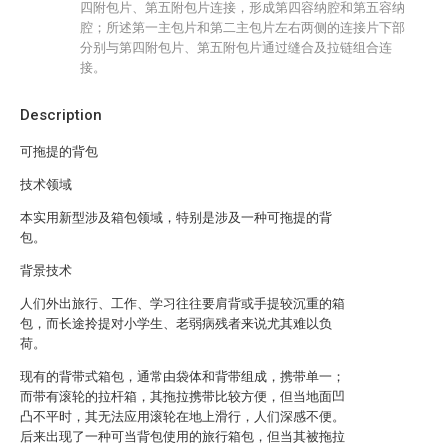
四附包片、第五附包片连接，形成第四容纳腔和第五容纳
腔；所述第一主包片和第二主包片左右两侧的连接片下部
分别与第四附包片、第五附包片通过缝合及拉链组合连
接。
Description
可拖提的背包
技术领域
本实用新型涉及箱包领域，特别是涉及一种可拖提的背
包。
背景技术
人们外出旅行、工作、学习往往要肩背或手提较沉重的箱
包，而长途拎提对小学生、老弱病残者来说尤其难以负
荷。
现有的背带式箱包，通常由袋体和背带组成，携带单一；
而带有滚轮的拉杆箱，其拖拉携带比较方便，但当地面凹
凸不平时，其无法应用滚轮在地上滑行，人们深感不便。
后来出现了一种可当背包使用的旅行箱包，但当其被拖拉