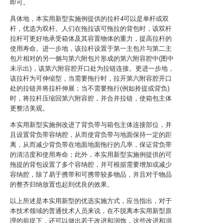
即可。
具体地，本实用新型实施例提供的拉杆4可以是单杆或双
杆，优选为双杆。人们在拖拉该可拖拉的背包时，该双杆
拉杆可更好地承受箱体及其容置物体的重力，提高拉杆的
使用寿命。进一步地，该拉杆设置于第一主包片与第二主
包片相对的另一侧与第六附包片形成的第六附容腔中(图中
未示出)，该第六附容腔开口处为拉链连接。更进一步地，
该拉杆为可伸缩型，当需要拖行时，拉开第六附容腔开口
处的拉链并将拉杆伸展；当不需要拖行(例如拎提或背负)
时，将拉杆压缩回第六附容腔，并合并拉链，使箱包主体
更整洁美观。
本实用新型实施例改进了背负带与箱包主体连接部位，并
且设置背负带容纳腔，从而使背负带与地面保持一定的距
离，从而减少背负带在地面地面拖行的几率，保证背负带
的清洁度和使用寿命；此外，本实用新型实施例提供的可
拖提的背包设置了多个容纳腔，并可根据需要增加或减少
容纳腔，除了易于携带和可携带较多物品，并且对于物品
的整齐归纳放置也起到优良的效果。
以上所述是本实用新型的优选实施方式，应当指出，对于
本技术领域的普通技术人员来说，在不脱离本实用新型原
理的前提下，还可以做出若干改进和润饰，这些改进和润