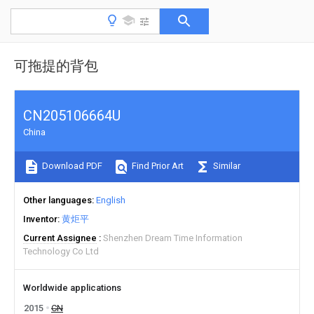
可拖提的背包
CN205106664U
China
Download PDF
Find Prior Art
Similar
Other languages
English
Inventor
黄炬平
Current Assignee
Shenzhen Dream Time Information
Technology Co Ltd
Worldwide applications
2015
CN