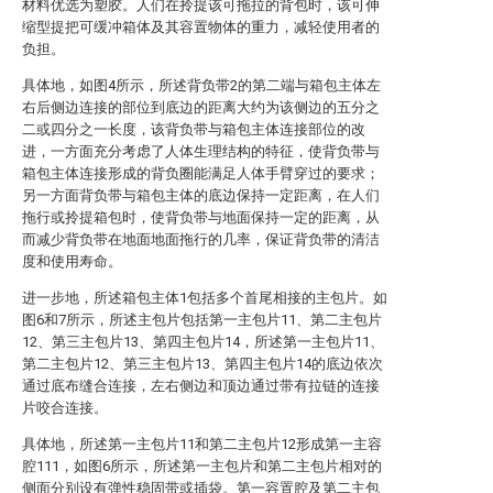
材料优选为塑胶。人们在拎提该可拖拉的背包时，该可伸
缩型提把可缓冲箱体及其容置物体的重力，减轻使用者的
负担。
具体地，如图4所示，所述背负带2的第二端与箱包主体左
右后侧边连接的部位到底边的距离大约为该侧边的五分之
二或四分之一长度，该背负带与箱包主体连接部位的改
进，一方面充分考虑了人体生理结构的特征，使背负带与
箱包主体连接形成的背负圈能满足人体手臂穿过的要求；
另一方面背负带与箱包主体的底边保持一定距离，在人们
拖行或拎提箱包时，使背负带与地面保持一定的距离，从
而减少背负带在地面地面拖行的几率，保证背负带的清洁
度和使用寿命。
进一步地，所述箱包主体1包括多个首尾相接的主包片。如
图6和7所示，所述主包片包括第一主包片11、第二主包片
12、第三主包片13、第四主包片14，所述第一主包片11、
第二主包片12、第三主包片13、第四主包片14的底边依次
通过底布缝合连接，左右侧边和顶边通过带有拉链的连接
片咬合连接。
具体地，所述第一主包片11和第二主包片12形成第一主容
腔111，如图6所示，所述第一主包片和第二主包片相对的
侧面分别设有弹性稳固带或插袋。第一容置腔及第二主包