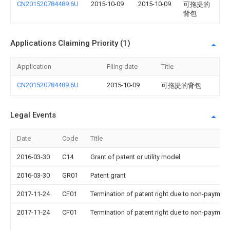
CN201520784489.6U
2015-10-09
2015-10-09
可拖提的
背包
Applications Claiming Priority (1)
Application
Filing date
Title
CN201520784489.6U
2015-10-09
可拖提的背包
Legal Events
Date
Code
Title
2016-03-30
C14
Grant of patent or utility model
2016-03-30
GR01
Patent grant
2017-11-24
CF01
Termination of patent right due to non-payment
2017-11-24
CF01
Termination of patent right due to non-payment