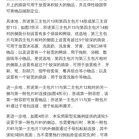
片上的插袋可用于放置体积较大的物品，并且弹性稳固带
可将物品辅助定位。
具体地，所述第三主包片13和第四主包片14形成第三主容
腔113，如图7所示，所述第三主包片13与第四主包片14相
对的侧面分别设置有多个插袋和网袋。优选地，第三主包
片与第四主包片相对的侧面上设置有超过5个较深的插袋，
可用于放置沐浴露、洗面奶、洗发膏、牙膏、定制口杯等
物品；以及设置有一个较宽的网袋，用于拖鞋、浴帽、数
据线等小物品。更优选地，第四主包片与第三主包片相对
的侧面上设置有超过7个较深的插袋，可用于放置梳子、牙
刷、笔、刮胡刀、指甲钳套装、餐具组合等小物品；以及
设置有一个较宽的插袋，用于放置洗脸巾等物品。
进一步地，所述第一主包片11与第二主包片12相对的另一
侧与第一附包片81连接(如图4所示)，形成第一附容腔，该
第一附容腔可放置物品；所述第一主包片11与第一附包片
81通过子母扣连接，便于粘贴和撕开。
更进一步地，如图4所示，本实用新型实施例提供的滚轮5
设置于第一附包片81的侧边。当需要拖行时，将第一附包
片81与第一主包片11的外侧面通过子母扣粘贴连接，其中
滚轮5朝向底面；当不需要拖行(例如拎提或背负)时，可将