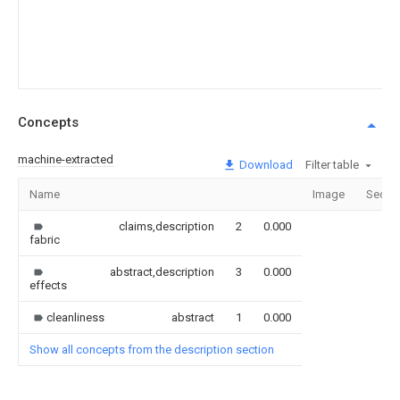
Concepts
machine-extracted
Download
Filter table
Name
Image
Secti
claims,description
2
0.000
fabric
abstract,description
3
0.000
effects
cleanliness
abstract
1
0.000
Show all concepts from the description section