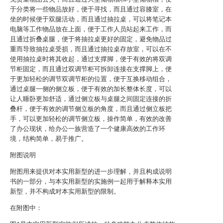
于分类将一些物品放好，便于寻找，而且通过容膝室，在
坐的时候便于双腿活动，而且通过抽拉桌，可以将笔记本
电脑等工作物品放在上面，便于工作人员站起来工作，而
且通过折叠桌腿，便于将抽拉桌更好的固定，避免物品过
重而导致抽拉桌受损，而且通过抽拉桌存放室，可以在不
使用抽拉桌时将其收起，通过支撑脚，便于有效的将双调
节柜固定，而且通过双调节柜可拆卸连接在支撑脚上，便
于更加轻松的调节双调节柜的位置，便于互换移动组合，
通过桌腿一侧的侧立板，便于有效的加长整体长度，可以
让人睡卧更加舒适，通过侧立板与桌腿之间固定连接的折
叠杆，便于有效的调节侧立板的角度，而且通过侧立板把
手，可以更加轻松的调节侧立板，操作简单，有效的改善
了办公现状，给办公一族营造了一个健康高效的工作环
境，结构简单，易于推广。
附图说明
附图用来提供对本实用新型的进一步理解，并且构成说明
书的一部分，与本实用新型的实施例一起用于解释本实用
新型，并不构成对本实用新型的限制。
在附图中：