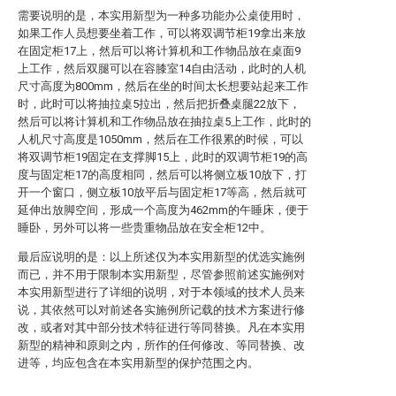
需要说明的是，本实用新型为一种多功能办公桌使用时，
如果工作人员想要坐着工作，可以将双调节柜19拿出来放
在固定柜17上，然后可以将计算机和工作物品放在桌面9
上工作，然后双腿可以在容膝室14自由活动，此时的人机
尺寸高度为800mm，然后在坐的时间太长想要站起来工作
时，此时可以将抽拉桌5拉出，然后把折叠桌腿22放下，
然后可以将计算机和工作物品放在抽拉桌5上工作，此时的
人机尺寸高度是1050mm，然后在工作很累的时候，可以
将双调节柜19固定在支撑脚15上，此时的双调节柜19的高
度与固定柜17的高度相同，然后可以将侧立板10放下，打
开一个窗口，侧立板10放平后与固定柜17等高，然后就可
延伸出放脚空间，形成一个高度为462mm的午睡床，便于
睡卧，另外可以将一些贵重物品放在安全柜12中。
最后应说明的是：以上所述仅为本实用新型的优选实施例
而已，并不用于限制本实用新型，尽管参照前述实施例对
本实用新型进行了详细的说明，对于本领域的技术人员来
说，其依然可以对前述各实施例所记载的技术方案进行修
改，或者对其中部分技术特征进行等同替换。凡在本实用
新型的精神和原则之内，所作的任何修改、等同替换、改
进等，均应包含在本实用新型的保护范围之内。