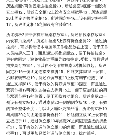
所述桌面9两侧固定连接桌腿20，所述桌面9底部一侧设有
安全柜12，所述安全柜12上设有安全柜把手13，所述桌腿
20上固定连接固定柜16，所述固定柜16上设有固定柜把手
17，所述固定柜16之间设有容膝室14。
所述横板2底部设有抽拉桌存放室4，所述抽拉桌存放室4
内设有抽拉桌5，所述抽拉桌5上设有折叠桌腿22，通过抽
拉桌5，可以将笔记本电脑等工作物品放在上面，便于工作
人员站起来工作，而且通过折叠桌腿22，便于将抽拉桌5
更好的固定，避免物品过重而导致抽拉桌5受损，而且通过
抽拉桌存放室4，可以在不使用抽拉桌5时将其收起。所述
固定柜16一侧固定连接支撑脚15，所述支撑脚15上设有可
拆卸双调节柜19，所述双调节柜19上设有调节柜把手18，
通过支撑脚15，便于有效的将双调节柜19固定，而且通过
双调节柜19可拆卸连接在支撑脚15上，便于更加轻松的调
节双调节柜19的位置，便于互换移动组合。所述桌腿20一
侧设有侧立板10，通过桌腿20一侧的侧立板10，便于有效
的加长整体长度，可以让人睡卧更加舒适。所述侧立板10
与桌腿20之间固定连接折叠杆21，所述侧立板10上设有侧
立板把手11，通过侧立板10与桌腿20之间固定连接的折叠
杆21，便于有效的调节侧立板10的角度，而且通过侧立板
把手11，可以更加轻松的调节侧立板10，操作简单。