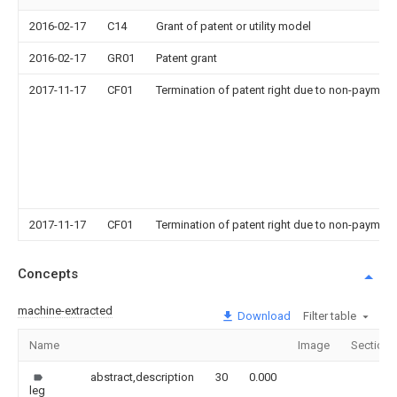
2016-02-17
C14
Grant of patent or utility model
2016-02-17
GR01
Patent grant
2017-11-17
CF01
Termination of patent right due to non-payment
2017-11-17
CF01
Termination of patent right due to non-payment
Concepts
machine-extracted
Download
Filter table
Name
Image
Sections
abstract,description
30
0.000
leg