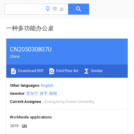
一种多功能办公桌
CN205030807U
China
Download PDF
Find Prior Art
Similar
Other languages
English
Inventor
贲东宁
曾宇
陈明
Current Assignee
Guangdong Ocean University
Worldwide applications
2015
CN