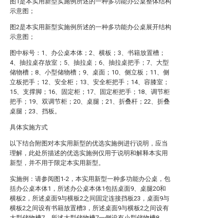
图1是本实用新型实施例所述的一种多功能办公桌整体结构
示意图；
图2是本实用新型实施例所述的一种多功能办公桌展开结构
示意图；
图中标号：1、办公桌本体；2、横板；3、书籍放置槽；
4、抽拉桌存放室；5、抽拉桌；6、抽拉桌把手；7、大型
储物槽；8、小型储物槽；9、桌面；10、侧立板；11、侧
立板把手；12、安全柜；13、安全柜把手；14、容膝室；
15、支撑脚；16、固定柜；17、固定柜把手；18、调节柜
把手；19、双调节柜；20、桌腿；21、折叠杆；22、折叠
桌腿；23、挡板。
具体实施方式
以下结合附图对本实用新型的优选实施例进行说明，应当
理解，此处所描述的优选实施例仅用于说明和解释本实用
新型，并不用于限定本实用新型。
实施例：请参阅图1-2，本实用新型一种多功能办公桌，包
括办公桌本体1，所述办公桌本体1包括桌面9、桌腿20和
横板2，所述桌面9与横板2之间固定连接挡板23，桌面9与
横板2之间设有书籍放置槽3，所述桌面9与横板2之间设有
大型储物槽7，所述大型储物槽7一侧设有小型储物槽8，