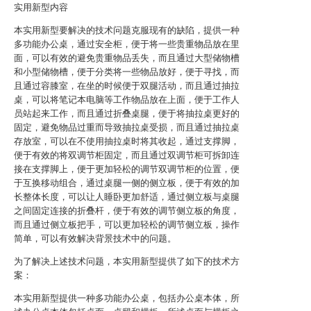
实用新型内容
本实用新型要解决的技术问题克服现有的缺陷，提供一种
多功能办公桌，通过安全柜，便于将一些贵重物品放在里
面，可以有效的避免贵重物品丢失，而且通过大型储物槽
和小型储物槽，便于分类将一些物品放好，便于寻找，而
且通过容膝室，在坐的时候便于双腿活动，而且通过抽拉
桌，可以将笔记本电脑等工作物品放在上面，便于工作人
员站起来工作，而且通过折叠桌腿，便于将抽拉桌更好的
固定，避免物品过重而导致抽拉桌受损，而且通过抽拉桌
存放室，可以在不使用抽拉桌时将其收起，通过支撑脚，
便于有效的将双调节柜固定，而且通过双调节柜可拆卸连
接在支撑脚上，便于更加轻松的调节双调节柜的位置，便
于互换移动组合，通过桌腿一侧的侧立板，便于有效的加
长整体长度，可以让人睡卧更加舒适，通过侧立板与桌腿
之间固定连接的折叠杆，便于有效的调节侧立板的角度，
而且通过侧立板把手，可以更加轻松的调节侧立板，操作
简单，可以有效解决背景技术中的问题。
为了解决上述技术问题，本实用新型提供了如下的技术方
案：
本实用新型提供一种多功能办公桌，包括办公桌本体，所