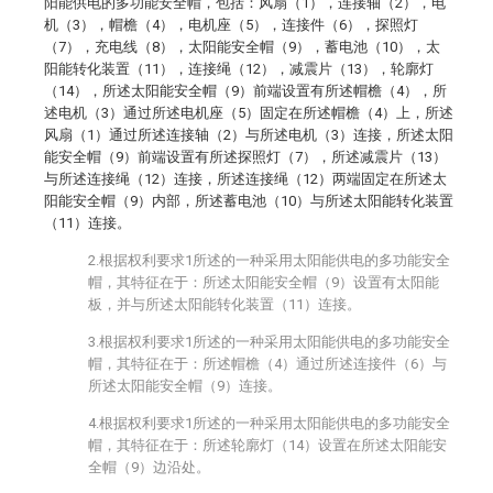
阳能供电的多功能安全帽，包括：风扇（1），连接轴（2），电
机（3），帽檐（4），电机座（5），连接件（6），探照灯
（7），充电线（8），太阳能安全帽（9），蓄电池（10），太
阳能转化装置（11），连接绳（12），减震片（13），轮廓灯
（14），所述太阳能安全帽（9）前端设置有所述帽檐（4），所
述电机（3）通过所述电机座（5）固定在所述帽檐（4）上，所述
风扇（1）通过所述连接轴（2）与所述电机（3）连接，所述太阳
能安全帽（9）前端设置有所述探照灯（7），所述减震片（13）
与所述连接绳（12）连接，所述连接绳（12）两端固定在所述太
阳能安全帽（9）内部，所述蓄电池（10）与所述太阳能转化装置
（11）连接。
2.根据权利要求1所述的一种采用太阳能供电的多功能安全
帽，其特征在于：所述太阳能安全帽（9）设置有太阳能
板，并与所述太阳能转化装置（11）连接。
3.根据权利要求1所述的一种采用太阳能供电的多功能安全
帽，其特征在于：所述帽檐（4）通过所述连接件（6）与
所述太阳能安全帽（9）连接。
4.根据权利要求1所述的一种采用太阳能供电的多功能安全
帽，其特征在于：所述轮廓灯（14）设置在所述太阳能安
全帽（9）边沿处。