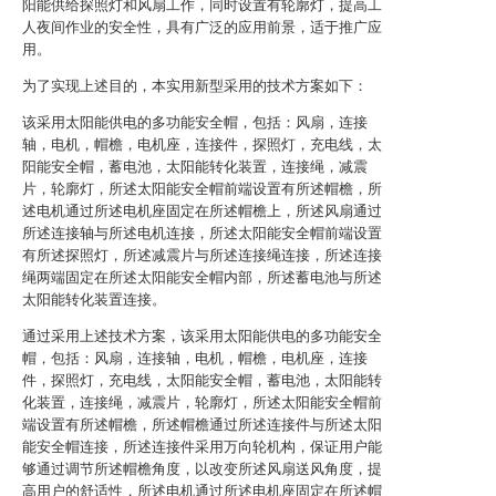
阳能供给探照灯和风扇工作，同时设置有轮廓灯，提高工
人夜间作业的安全性，具有广泛的应用前景，适于推广应
用。
为了实现上述目的，本实用新型采用的技术方案如下：
该采用太阳能供电的多功能安全帽，包括：风扇，连接
轴，电机，帽檐，电机座，连接件，探照灯，充电线，太
阳能安全帽，蓄电池，太阳能转化装置，连接绳，减震
片，轮廓灯，所述太阳能安全帽前端设置有所述帽檐，所
述电机通过所述电机座固定在所述帽檐上，所述风扇通过
所述连接轴与所述电机连接，所述太阳能安全帽前端设置
有所述探照灯，所述减震片与所述连接绳连接，所述连接
绳两端固定在所述太阳能安全帽内部，所述蓄电池与所述
太阳能转化装置连接。
通过采用上述技术方案，该采用太阳能供电的多功能安全
帽，包括：风扇，连接轴，电机，帽檐，电机座，连接
件，探照灯，充电线，太阳能安全帽，蓄电池，太阳能转
化装置，连接绳，减震片，轮廓灯，所述太阳能安全帽前
端设置有所述帽檐，所述帽檐通过所述连接件与所述太阳
能安全帽连接，所述连接件采用万向轮机构，保证用户能
够通过调节所述帽檐角度，以改变所述风扇送风角度，提
高用户的舒适性，所述电机通过所述电机座固定在所述帽