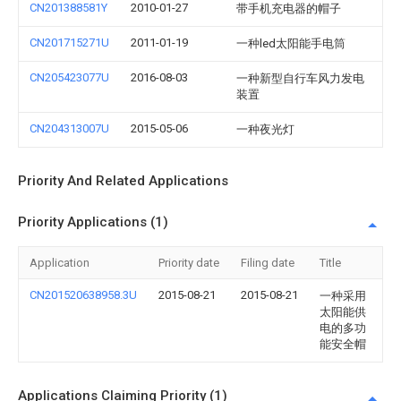
CN201388581Y
2010-01-27
带手机充电器的帽子
CN201715271U
2011-01-19
一种led太阳能手电筒
CN205423077U
2016-08-03
一种新型自行车风力发电
装置
CN204313007U
2015-05-06
一种夜光灯
Priority And Related Applications
Priority Applications (1)
Application
Priority date
Filing date
Title
CN201520638958.3U
2015-08-21
2015-08-21
一种采用
太阳能供
电的多功
能安全帽
Applications Claiming Priority (1)