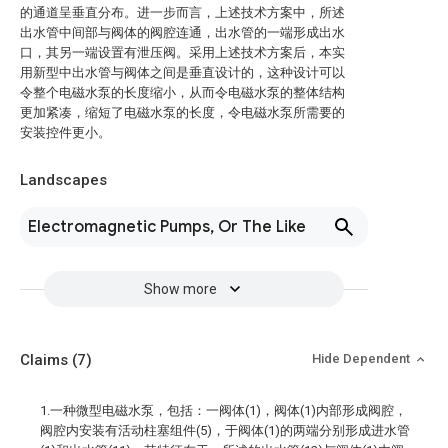
的通道呈垂直分布。进一步而言，上述技术方案中，所述
出水管中间部与阀体的阀腔连通，出水管的一端形成出水
口，其另一端设置有泄压阀。采用上述技术方案后，本实
用新型中出水管与阀体之间是垂直设计的，这种设计可以
令整个电磁水泵的长度缩小，从而令电磁水泵的整体结构
更加紧凑，缩短了电磁水泵的长度，令电磁水泵所需要的
安装控件更小。
Landscapes
Electromagnetic Pumps, Or The Like
Show more
Claims
(7)
Hide Dependent
1.一种微型电磁水泵，包括：一阀体(1)，阀体(1)内部形成阀腔，
阀腔内安装有活动柱塞组件(5)，于阀体(1)的两端分别形成进水管