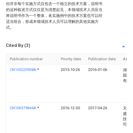
但并非每个实施方式仅包含一个独立的技术方案，说明书
的这种叙述方式仅仅是为清楚起见，本领域技术人员应当
将说明书作为一个整体，各实施例中的技术方案也可以经
适当组合，形成本领域技术人员可以理解的其他实施方
式。
Cited By (3)
Publication number
Priority date
Publication date
Assi
CN105220938A
*
2015-10-26
2016-01-06
湖州
园林
有限
CN106579844A
*
2016-12-30
2017-04-26
天津
盛河
技有
司