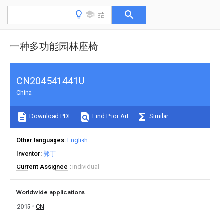
一种多功能园林座椅
CN204541441U
China
Download PDF
Find Prior Art
Similar
Other languages
English
Inventor
郭丁
Current Assignee
Individual
Worldwide applications
2015
CN