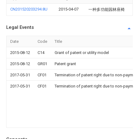
CN201520203294.8U
2015-04-07
一种多功能园林座椅
Legal Events
Date
Code
Title
2015-08-12
C14
Grant of patent or utility model
2015-08-12
GR01
Patent grant
2017-05-31
CF01
Termination of patent right due to non-payment
2017-05-31
CF01
Termination of patent right due to non-payment