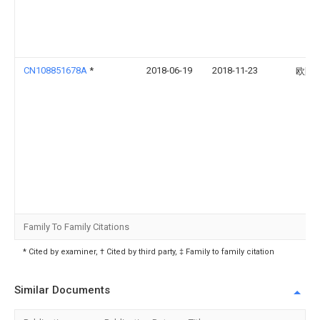
CN108851678A
*
2018-06-19
2018-11-23
欧阳
Family To Family Citations
* Cited by examiner, † Cited by third party, ‡ Family to family citation
Similar Documents