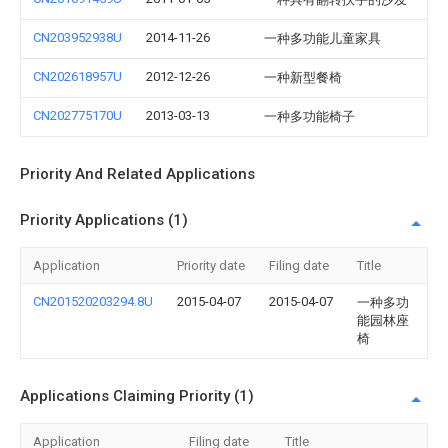
CN203952938U
2014-11-26
一种多功能儿童家具
CN202618957U
2012-12-26
一种新型餐椅
CN202775170U
2013-03-13
一种多功能椅子
Priority And Related Applications
Priority Applications (1)
Application
Priority date
Filing date
Title
CN201520203294.8U
2015-04-07
2015-04-07
一种多功
能园林座
椅
Applications Claiming Priority (1)
Application
Filing date
Title