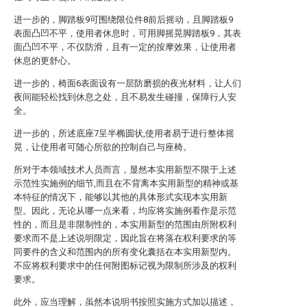
进一步的，脚踏板9可围绕限位件8前后摇动，且脚踏板9
表面凸凹不平，使用者休息时，可用脚摇晃脚踏板9，其表
面凸凹不平，不仅防滑，且有一定的按摩效果，让使用者
休息的更舒心。
进一步的，椅面6表面设有一层防磨损的夜光材料，让人们
夜间能轻松找到休息之处，且不易发生碰撞，保障行人安
全。
进一步的，所述底座7呈半椭圆状,使用者易于进行整体摇
晃，让使用者可随心所欲的控制自己与座椅。
所对于本领域技术人员而言，显然本实用新型不限于上述
示范性实施例的细节,而且在不背离本实用新型的精神或基
本特征的情况下，能够以其他的具体形式实现本实用新
型。因此，无论从哪一点来看，均应将实施例看作是示范
性的，而且是非限制性的，本实用新型的范围由所附权利
要求而不是上述说明限定，因此旨在将落在权利要求的等
同要件的含义和范围内的所有变化囊括在本实用新型内。
不应将权利要求中的任何附图标记视为限制所涉及的权利
要求。
此外，应当理解，虽然本说明书按照实施方式加以描述，