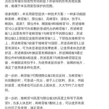
员在没有做出创造性劳动前提下所获得的所有其他实施
例，都属于本实用新型保护的范围。
请参阅图1，本实用新型提供一种技术方案：一种多功能园
林座椅，椅背板1、限位板2、高椅背3、滚轮4、扶手5、
椅面6、底座7、限位件8、脚踏板9和矮椅背10，所述矮椅
背10上设置有可向前翻折形成托台的椅背板1，所述椅背
板1上设置有用于使椅背板1与椅背齐平的限位板2，所述
限位板2上部固定连接所述椅背板1上，下部抵在矮椅背10
上，所述椅背板1铰接于矮椅背10顶部，所述高椅背3上设
置有滚轮4，可为休息者提供按摩效果，让使用者休息的更
舒适，所述椅面6外侧设置有脚踏板9，所述脚踏板9通过
限位件8与椅面6相连接，所述底座7与椅面6椅背固定连
接，外侧面设有扶手5，为使用者提供放手、放脚的地方，
满足了使用者多样化需求。
进一步的，椅背板1可围绕限位板2前后反转，当椅背板1
向前翻折时，可形成一托台，便于人们饮料、茶水、书籍
的放置，使用者也可以趴在上面休息，大大节约了占地空
间。
进一步的，矮椅背10高度与限位板2的高度之和等于高椅
背3，当多人休息时，将椅背板1翻转上去，可以使所有座
位均可正常使用，满足需求。