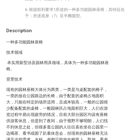
6. 根据权利要求1所述的一种多功能园林座椅，其特征在
于：所述底座（7）呈半椭圆型。
Description
一种多功能园林座椅
技术领域
本实用新型涉及园林用具领域，具体为一种多功能园林座
椅。
背景技术
现有的园林座椅大体分为两类，一类是与桌配套的椅子，
一类的放在公园路边的长椅，由于配套的桌椅占地面积
大，只能在特定的场所适用，且成本较高，一般的公园很
少配备配套的桌椅，一般园林区占地面积巨大，人们在游
览过程中易出现疲劳的情况，目前大部分园区均设有座椅
供游客休息，但是到了夜间，由于视野不够明朗，人们找
不到休息之处，但很多逛公园的人往往喜欢坐在公园里一
边喝茶、看书或困了趴着休息会，但现有的园林座椅无法
满足这些需求，水杯、书都只能放在椅面上，取放、看书