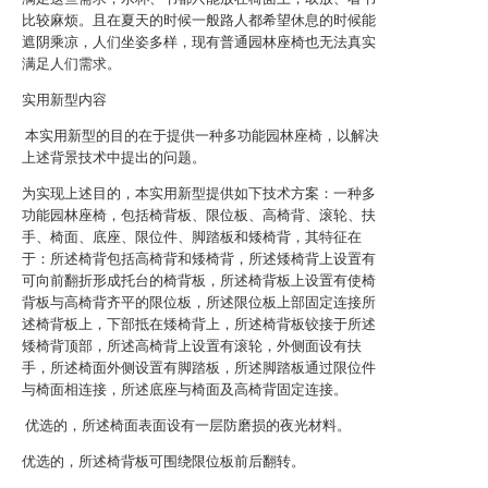
比较麻烦。且在夏天的时候一般路人都希望休息的时候能
遮阴乘凉，人们坐姿多样，现有普通园林座椅也无法真实
满足人们需求。
实用新型内容
本实用新型的目的在于提供一种多功能园林座椅，以解决
上述背景技术中提出的问题。
为实现上述目的，本实用新型提供如下技术方案：一种多
功能园林座椅，包括椅背板、限位板、高椅背、滚轮、扶
手、椅面、底座、限位件、脚踏板和矮椅背，其特征在
于：所述椅背包括高椅背和矮椅背，所述矮椅背上设置有
可向前翻折形成托台的椅背板，所述椅背板上设置有使椅
背板与高椅背齐平的限位板，所述限位板上部固定连接所
述椅背板上，下部抵在矮椅背上，所述椅背板铰接于所述
矮椅背顶部，所述高椅背上设置有滚轮，外侧面设有扶
手，所述椅面外侧设置有脚踏板，所述脚踏板通过限位件
与椅面相连接，所述底座与椅面及高椅背固定连接。
优选的，所述椅面表面设有一层防磨损的夜光材料。
优选的，所述椅背板可围绕限位板前后翻转。