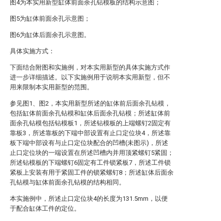
图4为本实用新型缸体前面余孔钻模板的结构示意图；
图5为缸体前面余孔示意图；
图6为缸体后面余孔示意图。
具体实施方式：
下面结合附图和实施例，对本实用新型的具体实施方式作
进一步详细描述。以下实施例用于说明本实用新型，但不
用来限制本实用新型的范围。
参见图1、图2，本实用新型所述的缸体前后面余孔钻模，
包括缸体前面余孔钻模和缸体后面余孔钻模；所述缸体前
面余孔钻模包括钻模板1，所述钻模板的上端螺钉2固定有
靠板3，所述靠板的下端中部设置有止口定位块4，所述靠
板下端中部设有与止口定位块配合的凹槽(未图示)，所述
止口定位块的一端设置在所述凹槽内并用顶紧螺钉5紧固；
所述钻模板的下端螺钉6固定有工件锁紧板7，所述工件锁
紧板上安装有用于紧固工件的锁紧螺钉8；所述缸体后面余
孔钻模与缸体前面余孔钻模的结构相同。
本实施例中，所述止口定位块4的长度为131.5mm，以便
于配合缸体工件的定位。