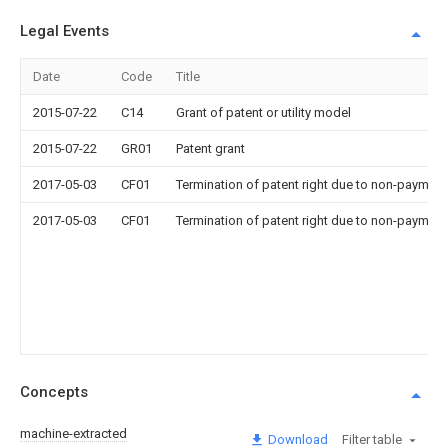
Legal Events
Date
Code
Title
2015-07-22
C14
Grant of patent or utility model
2015-07-22
GR01
Patent grant
2017-05-03
CF01
Termination of patent right due to non-payment
2017-05-03
CF01
Termination of patent right due to non-payment
Concepts
machine-extracted
Download
Filter table