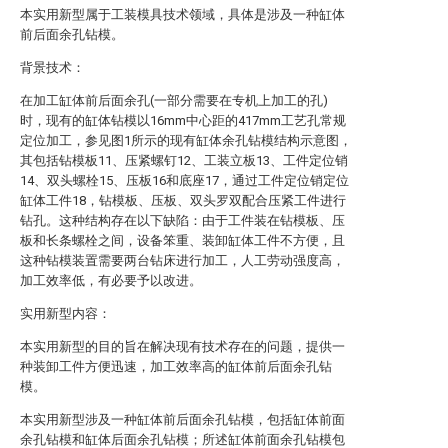
本实用新型属于工装模具技术领域，具体是涉及一种缸体
前后面余孔钻模。
背景技术：
在加工缸体前后面余孔(一部分需要在专机上加工的孔)
时，现有的缸体钻模以16mm中心距的417mm工艺孔常规
定位加工，参见图1所示的现有缸体余孔钻模结构示意图，
其包括钻模板11、压紧螺钉12、工装立板13、工件定位销
14、双头螺栓15、压板16和底座17，通过工件定位销定位
缸体工件18，钻模板、压板、双头罗双配合压紧工件进行
钻孔。这种结构存在以下缺陷：由于工件装在钻模板、压
板和长条螺栓之间，设备笨重、装卸缸体工件不方便，且
这种钻模装置需要两台钻床进行加工，人工劳动强度高，
加工效率低，有必要予以改进。
实用新型内容：
本实用新型的目的旨在解决现有技术存在的问题，提供一
种装卸工件方便迅速，加工效率高的缸体前后面余孔钻
模。
本实用新型涉及一种缸体前后面余孔钻模，包括缸体前面
余孔钻模和缸体后面余孔钻模；所述缸体前面余孔钻模包