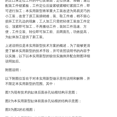
的止口来定位工件的中心及基面，定位快速、准确；通过
配装工件锁紧板，工件定位后旋紧锁紧螺钉紧固工件，即
可进行加工；本实用新型将笨重大工装改进为简易灵巧的
小工装，改变了原工装插销难，装、取工件难，稍不留心
损坏工艺孔边的现象，工人加工只需把轻便工装放工件定
位、顶紧即可加工，不再搬动工件，装卸工件迅速、方
便，工件立装、转位即可加工前、后两面孔，功效提高，
为缸体加工提供了新工装。
上述说明仅是本实用新型技术方案的概述，为了能够更清
楚了解本实用新型的技术手段，并可依照说明书的内容予
以实施，以下以本实用新型的较佳实施例并配合附图详细
说明如后。
附图说明：
以下附图仅旨在于对本实用新型做示意性说明和解释，并
不限定本实用新型的范围。其中：
图1为现有技术的缸体后面余孔钻模结构示意图；
图2为本实用新型缸体前面余孔钻模的结构示意图；
图3为图2的右视图；