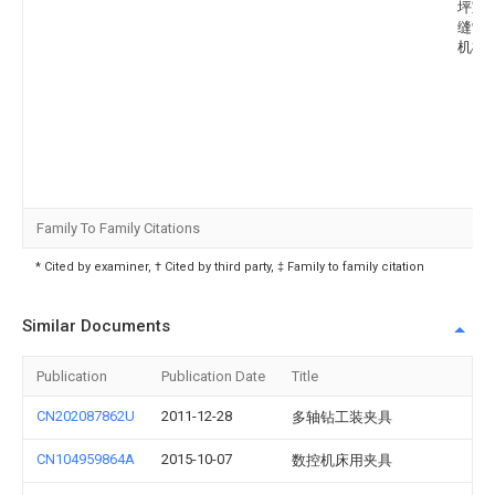
坪宝
缝制
机械
Family To Family Citations
* Cited by examiner, † Cited by third party, ‡ Family to family citation
Similar Documents
Publication
Publication Date
Title
CN202087862U
2011-12-28
多轴钻工装夹具
CN104959864A
2015-10-07
数控机床用夹具