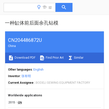
一种缸体前后面余孔钻模
CN204486872U
China
Download PDF
Find Prior Art
Similar
Other languages
English
Inventor
张有明
Current Assignee
BODELI SEWING EQUIPMENT FACTORY
Worldwide applications
2015
CN