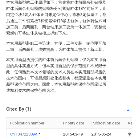
本实用新型的工作原理如下：首先将缸体前面余孔钻模及
缸体后面余孔钻模的钻模板分别紧贴缸体18的前后面，止
口定位块4装入缸体止口来定位中心，靠板3定位基面，然
后通过工件锁紧板7和锁紧螺钉8紧固缸体，缸体转位即可
加工前、后两面孔，两台钻床加工变为一体加工，调整锁
紧螺钉可将缸体从钻模上拆卸下来。
本实用新型装卸工件迅速、方便，工件立装、转位即可加
工前、后两面孔，功效提高，为缸体加工提供了新工装。
本实用新型所提供的缸体前后面余孔钻模，仅为本实用新
型的具体实施方式，但本实用新型的保护范围并不局限于
此，任何熟悉本技术领域的技术人员在本实用新型揭露的
技术范围内，可轻易想到变化或替换，都应涵盖在本实用
新型保护范围之内。因此，本实用新型的保护范围应以所
述权利要求的保护范围为准。
Cited By (1)
Publication number
Priority date
Publication date
Assi
CN104722809A
*
2015-03-19
2015-06-24
吴江