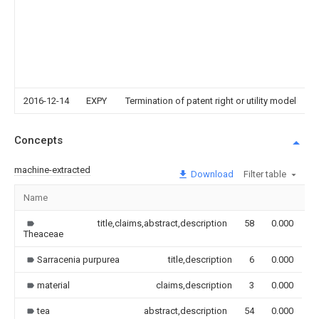
2016-12-14
EXPY
Termination of patent right or utility model
Concepts
machine-extracted
Download
Filter table
Name
I
title,claims,abstract,description
58
0.000
Theaceae
Sarracenia purpurea
title,description
6
0.000
material
claims,description
3
0.000
tea
abstract,description
54
0.000