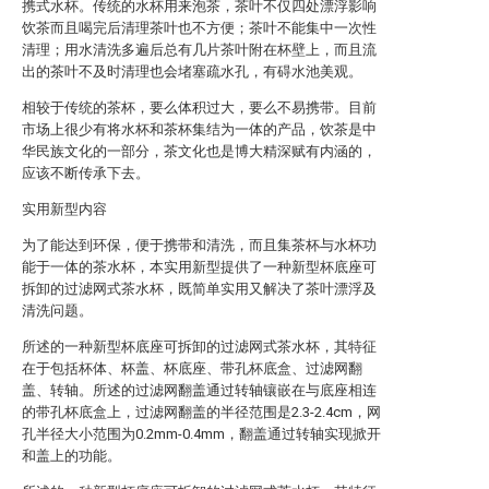
携式水杯。传统的水杯用来泡茶，茶叶不仅四处漂浮影响
饮茶而且喝完后清理茶叶也不方便；茶叶不能集中一次性
清理；用水清洗多遍后总有几片茶叶附在杯壁上，而且流
出的茶叶不及时清理也会堵塞疏水孔，有碍水池美观。
相较于传统的茶杯，要么体积过大，要么不易携带。目前
市场上很少有将水杯和茶杯集结为一体的产品，饮茶是中
华民族文化的一部分，茶文化也是博大精深赋有内涵的，
应该不断传承下去。
实用新型内容
为了能达到环保，便于携带和清洗，而且集茶杯与水杯功
能于一体的茶水杯，本实用新型提供了一种新型杯底座可
拆卸的过滤网式茶水杯，既简单实用又解决了茶叶漂浮及
清洗问题。
所述的一种新型杯底座可拆卸的过滤网式茶水杯，其特征
在于包括杯体、杯盖、杯底座、带孔杯底盒、过滤网翻
盖、转轴。所述的过滤网翻盖通过转轴镶嵌在与底座相连
的带孔杯底盒上，过滤网翻盖的半径范围是2.3-2.4cm，网
孔半径大小范围为0.2mm-0.4mm，翻盖通过转轴实现掀开
和盖上的功能。