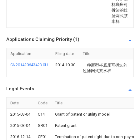
杯底座可
拆卸的过
滤网式茶
水杯
Applications Claiming Priority (1)
Application
Filing date
Title
CN201420643423.0U
2014-10-30
一种新型杯底座可拆卸的
过滤网式茶水杯
Legal Events
Date
Code
Title
2015-03-04
C14
Grant of patent or utility model
2015-03-04
GR01
Patent grant
2016-12-14
CF01
Termination of patent right due to non-payment