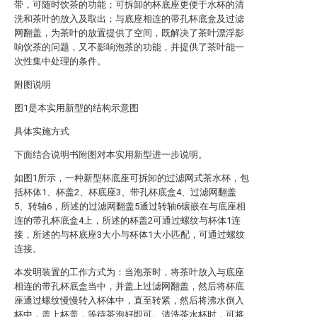
带，可随时饮茶的功能；可拆卸的杯底座更便于水杯的清
洗和茶叶的放入及取出；与底座相连的带孔杯底盒及过滤
网翻盖，为茶叶的放置提供了空间，既解决了茶叶漂浮影
响饮茶的问题，又不影响泡茶的功能，并提供了茶叶能一
次性集中处理的条件。
附图说明
图1是本实用新型的结构示意图
具体实施方式
下面结合说明书附图对本实用新型进一步说明。
如图1所示，一种新型杯底座可拆卸的过滤网式茶水杯，包
括杯体1、杯盖2、杯底座3、带孔杯底盒4、过滤网翻盖
5、转轴6，所述的过滤网翻盖5通过转轴6镶嵌在与底座相
连的带孔杯底盒4上，所述的杯盖2可通过螺纹与杯体1连
接，所述的与杯底座3大小与杯体1大小匹配，可通过螺纹
连接。
本发明装置的工作方式为：当泡茶时，将茶叶放入与底座
相连的带孔杯底盒当中，并盖上过滤网翻盖，然后将杯底
座通过螺纹慢慢转入杯体中，直至转紧，然后将沸水倒入
杯中，盖上杯盖，等待茶泡好即可。清洗茶水杯时，可将