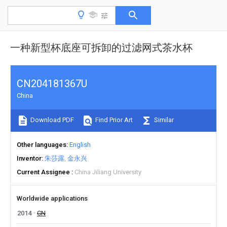
一种新型杯底座可拆卸的过滤网式茶水杯
CN204181367U
China
Download PDF
Find Prior Art
Similar
Other languages
English
Inventor
朱莎露
金永兴
Current Assignee
China Jiliang University
Worldwide applications
2014
CN