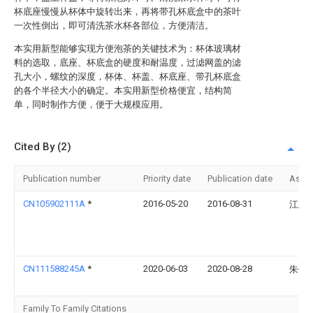
杯底座慢慢从杯体中旋转出来，再将带孔杯底盒中的茶叶
一次性倒出，即可清洗茶水杯各部位，方便清洁。
本实用新型能够实现方便泡茶的关键技术为：杯体玻璃材
料的选取，底座、杯底盒的硬度和耐温度，过滤网盖的滤
孔大小，螺纹的深度，杯体、杯盖、杯底座、带孔杯底盒
的各个半径大小的确定。本实用新型价格便宜，结构简
单，同时制作方便，便于大规模应用。
Cited By (2)
Publication number
Priority date
Publication date
Assi
CN105902111A
*
2016-05-20
2016-08-31
江玉
CN111588245A
*
2020-06-03
2020-08-28
朱佳
Family To Family Citations