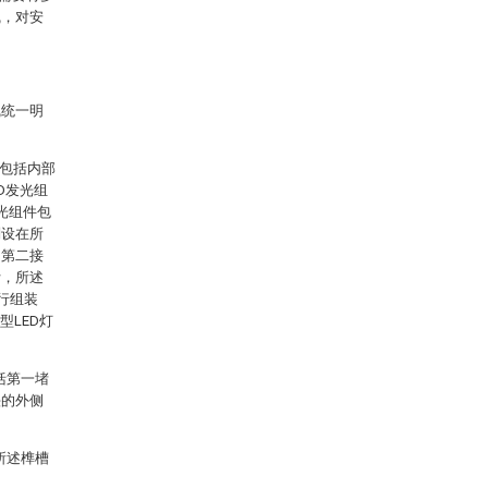
线，对安
线统一明
，包括内部
D发光组
光组件包
别设在所
和第二接
针，所述
行组装
型LED灯
。
括第一堵
头的外侧
所述榫槽