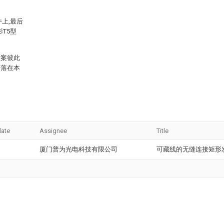
上,最后
T5型
方案彼此
均落在本
date
Assignee
Title
厦门普为光电科技有限公司
可藏线的无缝连接矩形