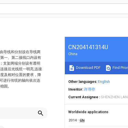
CN204141314U
是由导线和分别设在导线两
China
，第一、第二接线口内设有
连；支架两端分别设有透明
Download PDF
Find Prior
连接后光线统一明亮,连接
高度及相对位置的要求，降
也可进行传统的轴向依次连
Other languages
English
更稳固。
Inventor
许理存
Current Assignee
SHENZHEN LANG
Worldwide applications
2014
CN