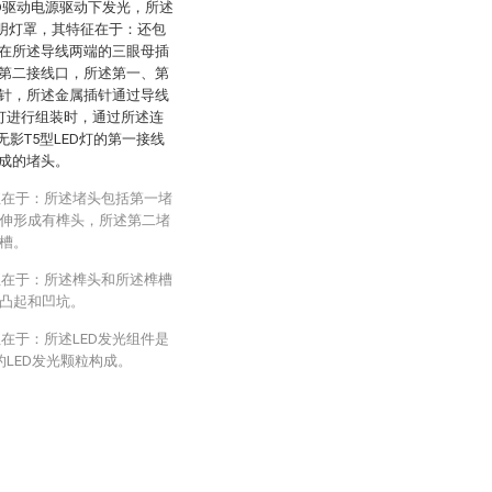
ED驱动电源驱动下发光，所述
透明灯罩，其特征在于：还包
在所述导线两端的三眼母插
第二接线口，所述第一、第
针，所述金属插针通过导线
D灯进行组装时，通过所述连
影T5型LED灯的第一接线
成的堵头。
特征在于：所述堵头包括第一堵
伸形成有榫头，所述第二堵
槽。
特征在于：所述榫头和所述榫槽
凸起和凹坑。
征在于：所述LED发光组件是
的LED发光颗粒构成。