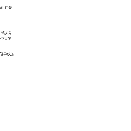
光组件是
方式灵活
对位置的
但导线的