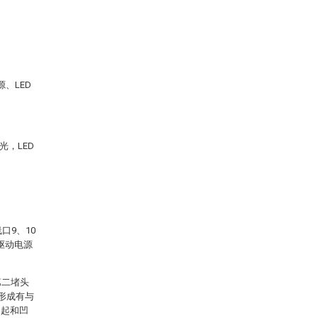
源、LED
光，LED
口9、10
驱动电源
第二堵头
形成有与
凸起和凹