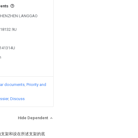
vents
by SHENZHEN LANGGAO
518132.9U
4141314U
n
lar documents
Priority and
ssier
Discuss
Hide Dependent
源的支架和设在所述支架的底