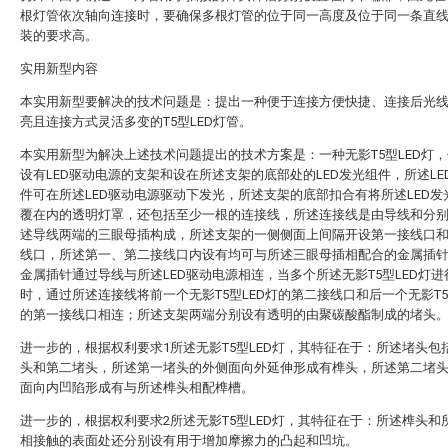
根灯管依次轴向连接时，要确保多根灯管的位于同一高度及位于同一条直
装的要求高。
实用新型内容
本实用新型要解决的技术问题是：提出一种便于连接方便快捷、连接后光
亮且连接方式灵活多变的T5型LED灯管。
本实用新型为解决上述技术问题提出的技术方案是：一种无影T5型LED灯
设有LED驱动电源的支架和设在所述支架的底部处的LED发光组件，所述LE
件可在所述LED驱动电源驱动下发光，所述支架的底部扣合有将所述LED发
覆在内的透明灯罩，还包括至少一根的连接线，所述连接线是由导线和分
述导线两端的三眼母插构成，所述支架的一侧侧面上间隔开设第一接线口
线口，所述第一、第二接线口内设有均可与所述三眼母插相配合的金属插
金属插针通过导线与所述LED驱动电源相连，当多个所述无影T5型LED灯进
时，通过所述连接线将前一个无影T5型LED灯的第二接线口和后一个无影T5
的第一接线口相连；所述支架两端分别设有透明的由聚碳酸酯制成的堵头
进一步的，根据权利要求1所述无影T5型LED灯，其特征在于：所述堵头包
头和第二堵头，所述第一堵头的外侧面向外延伸形成有榫头，所述第二堵
面向内凹陷形成有与所述榫头相配榫槽。
进一步的，根据权利要求2所述无影T5型LED灯，其特征在于：所述榫头和
相接触的表面处还分别设有用于增加摩擦力的凸起和凹坑。