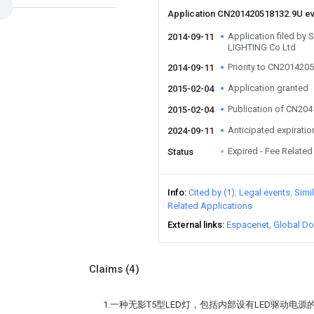
Application CN201420518132.9U e
Application filed 
2014-09-11
LIGHTING Co Ltd
Priority to CN201420
2014-09-11
Application granted
2015-02-04
Publication of CN20
2015-02-04
Anticipated expiratio
2024-09-11
Expired - Fee Related
Status
Info
Cited by (1)
Legal events
Simi
Related Applications
External links
Espacenet
Global Do
Claims
(4)
1.一种无影T5型LED灯，包括内部设有LED驱动电