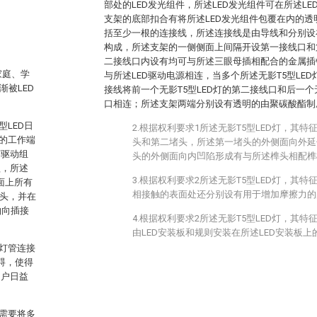
部处的LED发光组件，所述LED发光组件可在所述L
支架的底部扣合有将所述LED发光组件包覆在内的
括至少一根的连接线，所述连接线是由导线和分别设
构成，所述支架的一侧侧面上间隔开设第一接线口和
二接线口内设有均可与所述三眼母插相配合的金属插
家庭、学
与所述LED驱动电源相连，当多个所述无影T5型LE
渐被LED
接线将前一个无影T5型LED灯的第二接线口和后一个无
口相连；所述支架两端分别设有透明的由聚碳酸酯制
型LED日
2.根据权利要求1所述无影T5型LED灯，其
的工作端
头和第二堵头，所述第一堵头的外侧面向外延
有驱动组
头的外侧面向内凹陷形成有与所述榫头相配榫
盖，所述
3.根据权利要求2所述无影T5型LED灯，其
面上所有
相接触的表面处还分别设有用于增加摩擦力的
榫头，并在
轴向插接
4.根据权利要求2所述无影T5型LED灯，其特
由LED安装板和规则安装在所述LED安装板上
5灯管连接
碍，使得
用户日益
需要将多