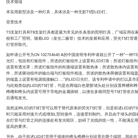
技术领域
本实用新型涉及一种灯具，具体涉及一种无影T5型LED灯。
背景技术
T5支架灯具和T8支架灯具都是最为常见的长条形的照明灯具，广域应用在
校和工厂照明。随着LED（发光二极管）技术的发展和应用，荧光T5灯管逐
灯管所取代。
如申请公开号为CN 102734643 A的中国发明专利申请就公开了一种“一种T5
光灯，包括有灯板组件，所述的灯板组件上设置有LED灯珠；所述灯板组件
设置有透光罩；所述灯板组件的衔接端设置有散热体；所述散热体内设置
件，所述驱动组件的输出端与灯板组件相连。所述的散热体两侧设置有端
的端盖上设置有电源线接触口……”的LED日光灯。该专利申请中的灯以及市
与此相类似的LED的T5灯管，均是在两端白色塑胶堵头处分别设置榫槽和
榫槽和榫头内设置可用于导电的金属插销，以便在多根同型号T5灯管依次
后通电发光。
虽然这种LED的T5灯管可以用于替代原来的荧光T5灯管，但是前述LED的T
时只能采用对接方式或增加L型转接件，连接受到制约。并且由于堵头的阻
在灯管与灯管之间的连接处有发光暗区，妨碍了光线的统一性，不能满足
提高的要求。
另外，由于前述LED灯管用于插接的榫头榫槽分别设置在两个端部，因此在