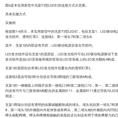
图6是本实用新型中无影T5型LED灯的连接方式示意图。
具体实施方式
实施例
根据图1-6所示，本实用新型中的无影T5型LED灯，包括支架1、LED驱动电
发光组件、透明灯罩2、连接线3、第一堵头7和第二堵头8。
其中，支架1的内部设有空腔，LED驱动电源安装在空腔内。
LED发光组件设在支架1的底部处，LED发光组件可在LED驱动电源驱动下发
发光组件是由LED安装板和规则安装在LED安装板上的LED发光颗粒4构成。
支架1的底部扣合有将LED发光组件包覆在内的透明灯罩2。
连接线3是由导线5和分别设在导线5两端的三眼母插6构成。
支架1的一侧侧面上间隔开设第一接线口9和第二接线口10，第一、第二接线
内设有均可与三眼母插6相配合的金属插针11，金属插针11通过导线与LED
相连；
支架1两端分别设有透明的由聚碳酸酯制成的堵头。堵头包括第一堵头7和
8，第一堵头7的外侧面向外延伸形成有榫头，第二堵头8的外侧面向内凹陷
榫头相配榫槽。榫头和榫槽相接触的表面处还分别设有用于增加摩擦力的