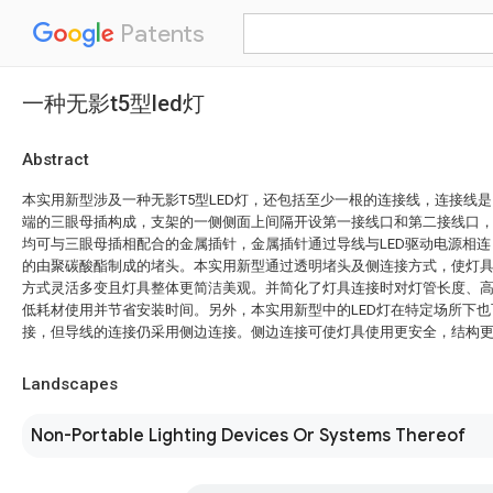
Patents
一种无影t5型led灯
Abstract
本实用新型涉及一种无影T5型LED灯，还包括至少一根的连接线，连接线
端的三眼母插构成，支架的一侧侧面上间隔开设第一接线口和第二接线口
均可与三眼母插相配合的金属插针，金属插针通过导线与LED驱动电源相
的由聚碳酸酯制成的堵头。本实用新型通过透明堵头及侧连接方式，使灯具
方式灵活多变且灯具整体更简洁美观。并简化了灯具连接时对灯管长度、
低耗材使用并节省安装时间。另外，本实用新型中的LED灯在特定场所下
接，但导线的连接仍采用侧边连接。侧边连接可使灯具使用更安全，结构
Landscapes
Non-Portable Lighting Devices Or Systems Thereof