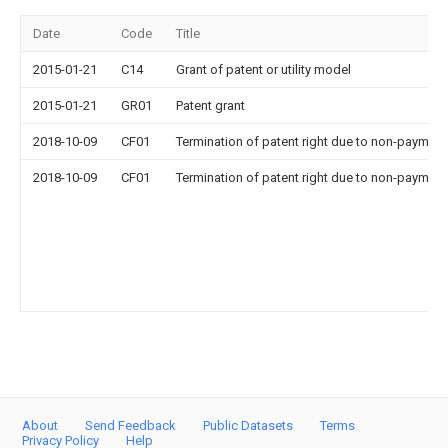
Date
Code
Title
2015-01-21
C14
Grant of patent or utility model
2015-01-21
GR01
Patent grant
2018-10-09
CF01
Termination of patent right due to non-payment
2018-10-09
CF01
Termination of patent right due to non-payment
About
Send Feedback
Public Datasets
Terms
Privacy Policy
Help