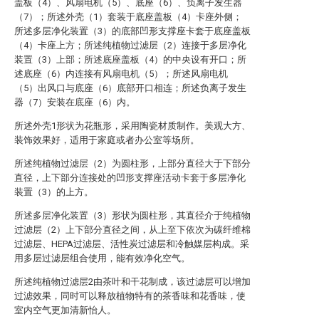
盖板（4）、风扇电机（5）、底座（6）、负离子发生器
（7）；所述外壳（1）套装于底座盖板（4）卡座外侧；
所述多层净化装置（3）的底部凹形支撑座卡套于底座盖板
（4）卡座上方；所述纯植物过滤层（2）连接于多层净化
装置（3）上部；所述底座盖板（4）的中央设有开口；所
述底座（6）内连接有风扇电机（5）；所述风扇电机
（5）出风口与底座（6）底部开口相连；所述负离子发生
器（7）安装在底座（6）内。
所述外壳1形状为花瓶形，采用陶瓷材质制作。美观大方、
装饰效果好，适用于家庭或者办公室等场所。
所述纯植物过滤层（2）为圆柱形，上部分直径大于下部分
直径，上下部分连接处的凹形支撑座活动卡套于多层净化
装置（3）的上方。
所述多层净化装置（3）形状为圆柱形，其直径介于纯植物
过滤层（2）上下部分直径之间，从上至下依次为碳纤维棉
过滤层、HEPA过滤层、活性炭过滤层和冷触媒层构成。采
用多层过滤层组合使用，能有效净化空气。
所述纯植物过滤层2由茶叶和干花制成，该过滤层可以增加
过滤效果，同时可以释放植物特有的茶香味和花香味，使
室内空气更加清新怡人。