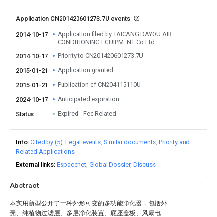
Application CN201420601273.7U events
Application filed by TAICANG DAYOU AIR
2014-10-17
CONDITIONING EQUIPMENT Co Ltd
Priority to CN201420601273.7U
2014-10-17
Application granted
2015-01-21
Publication of CN204115110U
2015-01-21
Anticipated expiration
2024-10-17
Expired - Fee Related
Status
Info
Cited by (5)
Legal events
Similar documents
Priority and
Related Applications
External links
Espacenet
Global Dossier
Discuss
Abstract
本实用新型公开了一种外形可变的多功能净化器，包括外
壳、纯植物过滤层、多层净化装置、底座盖板、风扇电