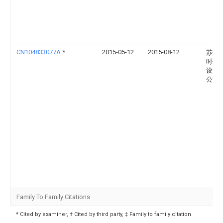
CN104833077A
*
2015-05-12
2015-08-12
苏州
时代
设备
公司
Family To Family Citations
* Cited by examiner, † Cited by third party, ‡ Family to family citation