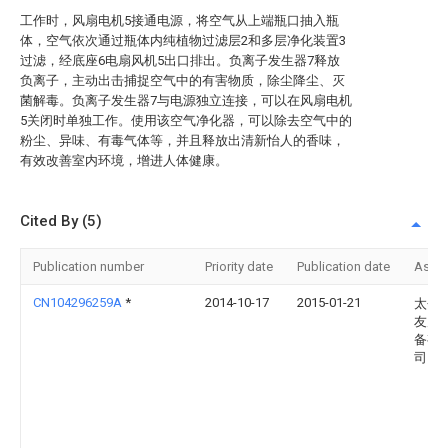
工作时，风扇电机5接通电源，将空气从上端瓶口抽入瓶
体，空气依次通过瓶体内纯植物过滤层2和多层净化装置3
过滤，经底座6电扇风机5出口排出。负离子发生器7释放
负离子，主动出击捕捉空气中的有害物质，除尘降尘、灭
菌解毒。负离子发生器7与电源独立连接，可以在风扇电机
5关闭时单独工作。使用该空气净化器，可以除去空气中的
粉尘、异味、有毒气体等，并且释放出清新怡人的香味，
有效改善室内环境，增进人体健康。
Cited By (5)
Publication number
Priority date
Publication date
Assi
CN104296259A
*
2014-10-17
2015-01-21
太仓
友空
备有
司