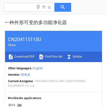
一种外形可变的多功能净化器
CN204115110U
China
Download PDF
Find Prior Art
Similar
Other languages
English
Inventor
闵海龙
Current Assignee
TAICANG DAYOU AIR CONDITIONING
EQUIPMENT Co Ltd
Worldwide applications
2014
CN