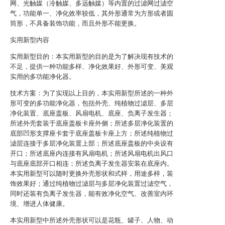
网、光触媒（冷触媒、多远触媒）等内置的过滤网过滤空
气，功能单一、净化效率较低，其外形通常为方形或者圆
筒形，不具备装饰功能，而且外形不能更换。
实用新型内容
实用新型目的：本实用新型的目的是为了解决现有技术的
不足，提供一种功能多样、净化效果好、外形可变、美观
实用的多功能净化器。
技术方案：为了实现以上目的，本实用新型所述的一种外
形可变的多功能净化器，包括外壳、纯植物过滤层、多层
净化装置、底座盖板、风扇电机、底座、负离子发生器；
所述外壳套装于底座盖板卡座外侧；所述多层净化装置的
底部凹形支撑座卡套于底座盖板卡座上方；所述纯植物过
滤层连接于多层净化装置上部；所述底座盖板的中央设有
开口；所述底座内连接有风扇电机；所述风扇电机出风口
与底座底部开口相连；所述负离子发生器安装在底座内。
本实用新型可以随时更换外壳形状和式样，用途多样，装
饰效果好；通过纯植物过滤层与多层净化装置过滤空气，
同时还装有负离子发生器，能有效净化空气、改善室内环
境、增进人体健康。
本实用新型中所述外壳形状可以是花瓶、罐子、人物、动