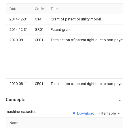
Date
Code
Title
2014-12-31
C14
Grant of patent or utility model
2014-12-31
GR01
Patent grant
2020-08-11
CF01
Termination of patent right due to non-payment
2020-08-11
CF01
Termination of patent right due to non-payment
Concepts
machine-extracted
Download
Filter table
Name