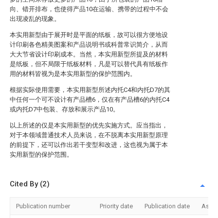
向、错开排布，也使得产品10在运输、携带的过程中不会
出现凌乱的现象。
本实用新型由于展开时是平面的纸板，故可以很方便地设
计印刷各色精美图案和产品说明书或科普常识简介，从而
大大节省设计印刷成本。当然，本实用新型所提及的材料
是纸板，但不局限于纸板材料，凡是可以替代具有纸板作
用的材料皆视为是本实用新型的保护范围内。
根据实际使用需要，本实用新型所述内托C4和内托D7的其
中任何一个可不设计有产品槽6，仅在有产品槽6的内托C4
或内托D7中包装、存放和展示产品10。
以上所述的仅是本实用新型的优先实施方式。应当指出，
对于本领域普通技术人员来说，在不脱离本实用新型原理
的前提下，还可以作出若干变型和改进，这也视为属于本
实用新型的保护范围。
Cited By (2)
Publication number
Priority date
Publication date
Assi