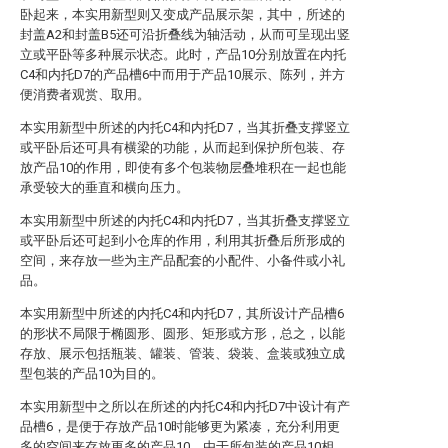
卧起来，本实用新型则又变成产品展示架，其中，所述的
封盖A2和封盖B5还可沿折叠线为轴活动，从而可呈现出竖
立或平卧等多种展示状态。此时，产品10分别放置在内托
C4和内托D7的产品槽6中而用于产品10展示、陈列，并方
便消费者观赏、取用。
本实用新型中所述的内托C4和内托D7，当其折叠支撑竖立
或平卧后还可具有横梁的功能，从而起到保护所包装、存
放产品10的作用，即使有多个包装物层叠堆积在一起也能
承受较大的垂直和横向压力。
本实用新型中所述的内托C4和内托D7，当其折叠支撑竖立
或平卧后还可起到小仓库的作用，利用其折叠后所形成的
空间，来存放一些为主产品配套的小配件、小备件或小礼
品。
本实用新型中所述的内托C4和内托D7，其所设计产品槽6
的形状不局限于椭圆形、圆形、矩形或方形，总之，以能
存放、展示包括瓶装、罐装、管装、袋装、盒装或独立成
型包装的产品10为目的。
本实用新型中之所以在所述的内托C4和内托D7中设计有产
品槽6，是便于存放产品10时能够更为紧凑，充分利用更
多的空间来存放更多的产品10，由于所包装的产品10相