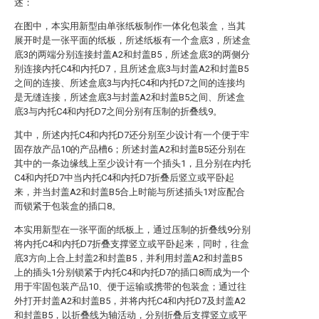
述：
在图中，本实用新型由单张纸板制作一体化包装盒，当其
展开时是一张平面的纸板，所述纸板有一个盒底3，所述盒
底3的两端分别连接封盖A2和封盖B5，所述盒底3的两侧分
别连接内托C4和内托D7，且所述盒底3与封盖A2和封盖B5
之间的连接、所述盒底3与内托C4和内托D7之间的连接均
是无缝连接，所述盒底3与封盖A2和封盖B5之间、所述盒
底3与内托C4和内托D7之间分别有压制的折叠线9。
其中，所述内托C4和内托D7还分别至少设计有一个便于牢
固存放产品10的产品槽6；所述封盖A2和封盖B5还分别在
其中的一条边缘线上至少设计有一个插头1，且分别在内托
C4和内托D7中当内托C4和内托D7折叠后竖立或平卧起
来，并当封盖A2和封盖B5合上时能与所述插头1对应配合
而锁紧于包装盒的插口8。
本实用新型在一张平面的纸板上，通过压制的折叠线9分别
将内托C4和内托D7折叠支撑竖立或平卧起来，同时，往盒
底3方向上合上封盖2和封盖B5，并利用封盖A2和封盖B5
上的插头1分别锁紧于内托C4和内托D7的插口8而成为一个
用于牢固包装产品10、便于运输或携带的包装盒；通过往
外打开封盖A2和封盖B5，并将内托C4和内托D7及封盖A2
和封盖B5，以折叠线为轴活动，分别折叠后支撑竖立或平