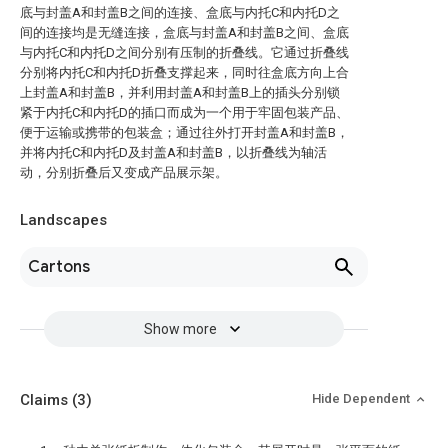
底与封盖A和封盖B之间的连接、盒底与内托C和内托D之
间的连接均是无缝连接，盒底与封盖A和封盖B之间、盒底
与内托C和内托D之间分别有压制的折叠线。它通过折叠线
分别将内托C和内托D折叠支撑起来，同时往盒底方向上合
上封盖A和封盖B，并利用封盖A和封盖B上的插头分别锁
紧于内托C和内托D的插口而成为一个用于牢固包装产品、
便于运输或携带的包装盒；通过往外打开封盖A和封盖B，
并将内托C和内托D及封盖A和封盖B，以折叠线为轴活
动，分别折叠后又变成产品展示架。
Landscapes
Cartons
Show more
Claims
(3)
Hide Dependent