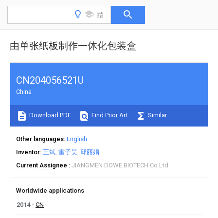
由单张纸板制作一体化包装盒
CN204056521U
China
Download PDF
Find Prior Art
Similar
Other languages
English
Inventor
王斌
雷子昊
邱丽娟
Current Assignee
JIANGMEN DOWE BIOTECH Co Ltd
Worldwide applications
2014
CN