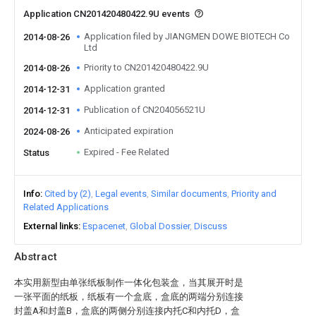
Application CN201420480422.9U events
Application filed by JIANGMEN DOWE BIOTECH Co
2014-08-26
Ltd
Priority to CN201420480422.9U
2014-08-26
Application granted
2014-12-31
Publication of CN204056521U
2014-12-31
Anticipated expiration
2024-08-26
Expired - Fee Related
Status
Info
Cited by (2)
Legal events
Similar documents
Priority and
Related Applications
External links
Espacenet
Global Dossier
Discuss
Abstract
本实用新型由单张纸板制作一体化包装盒，当其展开时是
一张平面的纸板，纸板有一个盒底，盒底的两端分别连接
封盖A和封盖B，盒底的两侧分别连接内托C和内托D，盒