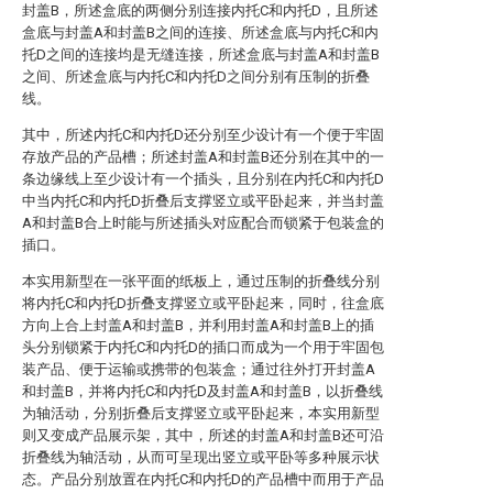
封盖B，所述盒底的两侧分别连接内托C和内托D，且所述
盒底与封盖A和封盖B之间的连接、所述盒底与内托C和内
托D之间的连接均是无缝连接，所述盒底与封盖A和封盖B
之间、所述盒底与内托C和内托D之间分别有压制的折叠
线。
其中，所述内托C和内托D还分别至少设计有一个便于牢固
存放产品的产品槽；所述封盖A和封盖B还分别在其中的一
条边缘线上至少设计有一个插头，且分别在内托C和内托D
中当内托C和内托D折叠后支撑竖立或平卧起来，并当封盖
A和封盖B合上时能与所述插头对应配合而锁紧于包装盒的
插口。
本实用新型在一张平面的纸板上，通过压制的折叠线分别
将内托C和内托D折叠支撑竖立或平卧起来，同时，往盒底
方向上合上封盖A和封盖B，并利用封盖A和封盖B上的插
头分别锁紧于内托C和内托D的插口而成为一个用于牢固包
装产品、便于运输或携带的包装盒；通过往外打开封盖A
和封盖B，并将内托C和内托D及封盖A和封盖B，以折叠线
为轴活动，分别折叠后支撑竖立或平卧起来，本实用新型
则又变成产品展示架，其中，所述的封盖A和封盖B还可沿
折叠线为轴活动，从而可呈现出竖立或平卧等多种展示状
态。产品分别放置在内托C和内托D的产品槽中而用于产品