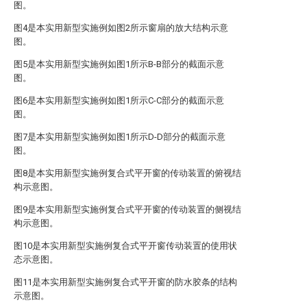
图。
图4是本实用新型实施例如图2所示窗扇的放大结构示意
图。
图5是本实用新型实施例如图1所示B-B部分的截面示意
图。
图6是本实用新型实施例如图1所示C-C部分的截面示意
图。
图7是本实用新型实施例如图1所示D-D部分的截面示意
图。
图8是本实用新型实施例复合式平开窗的传动装置的俯视结
构示意图。
图9是本实用新型实施例复合式平开窗的传动装置的侧视结
构示意图。
图10是本实用新型实施例复合式平开窗传动装置的使用状
态示意图。
图11是本实用新型实施例复合式平开窗的防水胶条的结构
示意图。