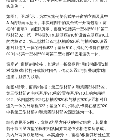
实施例一。
如图1、图2所示，为本实施例复合式平开窗的立面及其中
A-A的截面示意图。本实施例中的复合式平开窗包括：窗
框8和窗扇9，如图3所示，窗框8包括第一型材部81和第二
型材部82，第一型材部81包括基座810和设置在基座810上
的内框812，第二型材部82包括槽腔820和与槽腔820设置
相对且连为一体的外框822；基座810可滑动的卡持在槽腔
820中将第一型材部81与第二型材部82固定连为一体。
窗扇9与窗框8相铰接，其通过一折叠扇撑1和传动装置2相
对窗框8旋转打开或旋转闭合，传动装置2与折叠扇撑1相
连接，且设为联动。
如图4所示，窗扇9包括：第三型材部91和第四型材部92，
第三型材部91包括基座910和设置在基座910上的内扇框
912，第四型材部92包括槽腔920和与槽腔920设置相对且
连为一体的外扇框922；基座910可滑动的卡持在槽腔920
中将第三型材部91和第四型材部92固定连为一体。
结合参见图5-图7，窗框8为呈方环状的框架结构，其是由
若干截面呈方型的框架相紧固并首尾依次相连接所形成，
为内外两侧双层结构。本实施例中，窗框8根据其所处位置