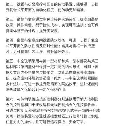
第二、设置与折叠扇撑相配合的传动装置，能够进一步提
升复合式平开窗的自动化程度，使传动更加精准。
第三、窗框与窗扇通过多种连接件实施装配，提高组装的
效果；操作简便、易于控制成本，实现可靠连接；也可保
持窗体整齐的外观，提升美观度。
第四、窗框与窗扇之间设置防水胶条，可进一步提升复合
式平开窗的防水性能及密封性能；当其与窗框一体成型
时，更可精简组装工序、提升隔热效果。
第五，中空玻璃采用与第一型材部和第二型材部及与第三
型材部和第四型材部保持一定距离的结构形式，可阻止窗
框及窗扇内外热量的过快传导，防止温度骤然升高或降
低，提高室内环境的舒适度；此外，与中空玻璃相紧固的
多种垫块，可进一步提升隐扇窗的隔热效果，垫块还能对
隔热玻璃的运输起到一定的保护作用。
第六、与传动装置连接的控制器分别连接用于输入控制指
令的控制盘和用于接收远程无线控制指令的遥控接收器，
可通过控制盘和/或遥控接收器操控复合式平开窗的开启或
关闭；操控装置能够通过遥控发射器进行信号转换以实现
任意方向的操作，且可进行远程操控，安全可靠。