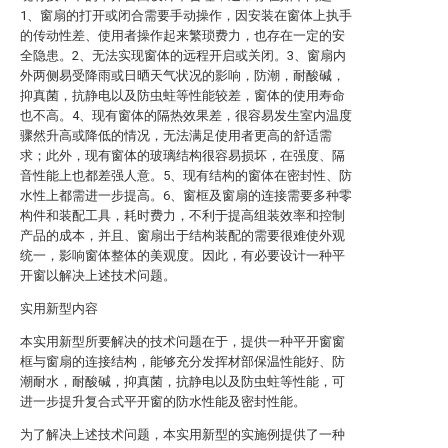
1、窗扇的打开或闭合需要手动操作，因安装在窗体上执手
的传动性差、使用者操作起来繁琐费力，也存在一定的安
全隐患。2、无法实现窗体的远程开启或关闭。3、窗扇内
外两侧易受降雨或日晒天气状况的影响，防潮，耐酸碱，
抑真菌，抗静电以及防虫蛀等性能较差，窗体的使用寿命
也不高。4、现有窗体的隔热效果差，很容易发生室内温度
骤然升高或降低的情况，无法满足使用者更高的舒适需
求；此外，现有窗体的玻璃结构很容易损坏，在强度、隔
音性能上也都差强人意。5、现有结构的窗体在密封性、防
水性上都需进一步提高。6、窗框及窗扇的连接需要多种零
构件和装配工具，耗时费力，不利于提高组装效率和控制
产品的成本，并且、窗扇出于结构装配的需要很难使外观
统一，影响窗体整体的美观度。因此，有必要设计一种平
开窗以解决上述技术问题。
实用新型内容
本实用新型所要解决的技术问题在于，提供一种平开窗窗
框与窗扇的连接结构，能够充分发挥材部保温性能好、防
潮耐水，耐酸碱，抑真菌，抗静电以及防虫蛀等性能，可
进一步提升复合式平开窗的防水性能及密封性能。
为了解决上述技术问题，本实用新型的实施例提供了一种