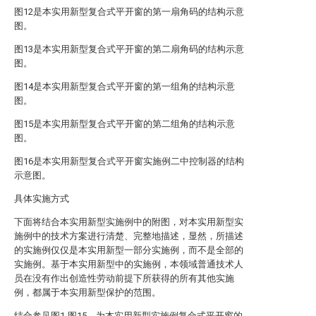
图12是本实用新型复合式平开窗的第一扇角码的结构示意
图。
图13是本实用新型复合式平开窗的第二扇角码的结构示意
图。
图14是本实用新型复合式平开窗的第一组角的结构示意
图。
图15是本实用新型复合式平开窗的第二组角的结构示意
图。
图16是本实用新型复合式平开窗实施例二中控制器的结构
示意图。
具体实施方式
下面将结合本实用新型实施例中的附图，对本实用新型实
施例中的技术方案进行清楚、完整地描述，显然，所描述
的实施例仅仅是本实用新型一部分实施例，而不是全部的
实施例。基于本实用新型中的实施例，本领域普通技术人
员在没有作出创造性劳动前提下所获得的所有其他实施
例，都属于本实用新型保护的范围。
结合参见图1-图15，为本实用新型实施例复合式平开窗的