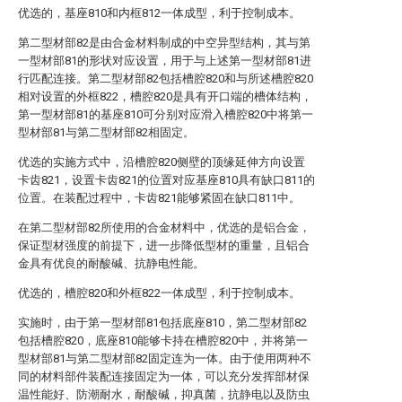
优选的，基座810和内框812一体成型，利于控制成本。
第二型材部82是由合金材料制成的中空异型结构，其与第
一型材部81的形状对应设置，用于与上述第一型材部81进
行匹配连接。第二型材部82包括槽腔820和与所述槽腔820
相对设置的外框822，槽腔820是具有开口端的槽体结构，
第一型材部81的基座810可分别对应滑入槽腔820中将第一
型材部81与第二型材部82相固定。
优选的实施方式中，沿槽腔820侧壁的顶缘延伸方向设置
卡齿821，设置卡齿821的位置对应基座810具有缺口811的
位置。在装配过程中，卡齿821能够紧固在缺口811中。
在第二型材部82所使用的合金材料中，优选的是铝合金，
保证型材强度的前提下，进一步降低型材的重量，且铝合
金具有优良的耐酸碱、抗静电性能。
优选的，槽腔820和外框822一体成型，利于控制成本。
实施时，由于第一型材部81包括底座810，第二型材部82
包括槽腔820，底座810能够卡持在槽腔820中，并将第一
型材部81与第二型材部82固定连为一体。由于使用两种不
同的材料部件装配连接固定为一体，可以充分发挥部材保
温性能好、防潮耐水，耐酸碱，抑真菌，抗静电以及防虫