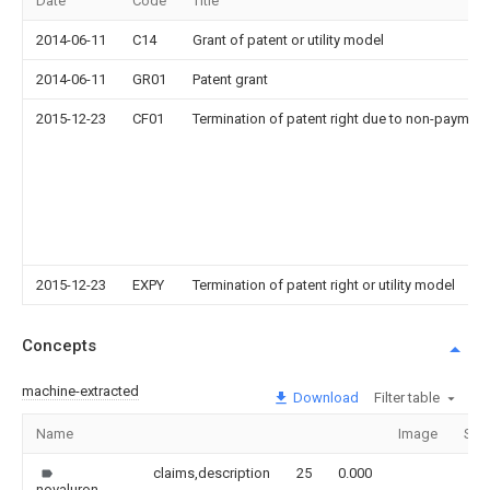
Date
Code
Title
2014-06-11
C14
Grant of patent or utility model
2014-06-11
GR01
Patent grant
2015-12-23
CF01
Termination of patent right due to non-payment
2015-12-23
EXPY
Termination of patent right or utility model
Concepts
machine-extracted
Download
Filter table
Name
Image
Sec
claims,description
25
0.000
novaluron