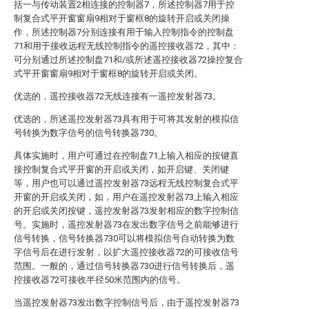
括一与传动装置2相连接的控制器7，所述控制器7用于控
制复合式平开窗窗扇9相对于窗框8的旋转开启或关闭操
作，所述控制器7分别连接有用于输入控制指令的控制盘
71和用于接收远程无线控制指令的遥控接收器72，其中：
可分别通过所述控制盘71和/或所述遥控接收器72操控复合
式平开窗窗扇9相对于窗框8的旋转开启或关闭。
优选的，遥控接收器72无线连接有一遥控发射器73。
优选的，所述遥控发射器73具有用于可将其发射的模拟信
号转换为数字信号的信号转换器730。
具体实施时，用户可通过在控制盘71上输入相应的按键直
接控制复合式平开窗的开启或关闭，如开启键、关闭键
等，用户也可以通过遥控发射器73远程无线控制复合式平
开窗的开启或关闭，如，用户在遥控发射器73上输入相应
的开启或关闭按键，遥控发射器73发射相应的数字控制信
号。实施时，遥控发射器73在发出数字信号之前能够进行
信号转换，信号转换器730可以将模拟信号自动转换为数
字信号后在进行发射，以扩大遥控接收器72的可接收信号
范围。一般的，通过信号转换器730进行信号转换后，遥
控接收器72可接收半径50米范围内的信号。
当遥控发射器73发出数字控制信号后，由于遥控发射器73