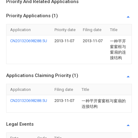
Priority And Related Applications
Priority Applications (1)
Application
Priority date
Filing date
Title
CN201320698288.5U
2013-11-07
2013-11-07
一种平开
窗窗框与
窗扇的连
接结构
Applications Claiming Priority (1)
Application
Filing date
Title
CN201320698288.5U
2013-11-07
一种平开窗窗框与窗扇的
连接结构
Legal Events