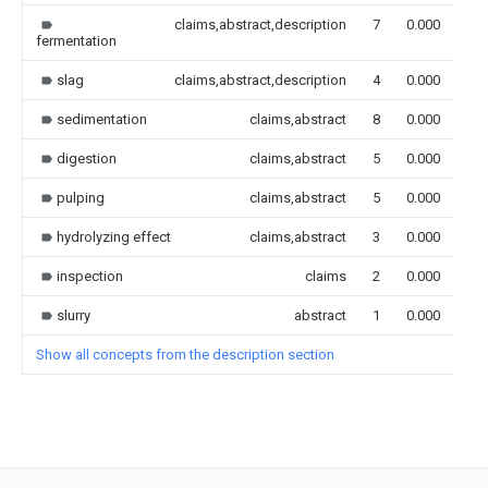
claims,abstract,description
7
0.000
fermentation
slag
claims,abstract,description
4
0.000
sedimentation
claims,abstract
8
0.000
digestion
claims,abstract
5
0.000
pulping
claims,abstract
5
0.000
hydrolyzing effect
claims,abstract
3
0.000
inspection
claims
2
0.000
slurry
abstract
1
0.000
Show all concepts from the description section