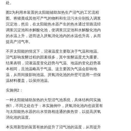
处。
图2为利用本装置的太阳能辅助加热生产沼气的工艺流程
图。将猪粪或其他可产气的物料和生活污水分别投入调浆
沉淀池，然后，在太阳能热水器产生的热水通过管路流经
调浆沉淀池和水解酸化池，使调浆沉淀池和水解酸化池内
的水温上升，进而进入厌氧消化池内的水温也升高，从而
提高产沼气率。
不开太阳能的情况下，沼液温度主要取决于气温和地温。
沼气影响发酵过程的因素很多，其中发酵温度尤为重要。
结果表明，沼液温度变化趋势与气温、地温的变化趋势基
本相同，且池温略高于气温。这主要因为气温会影响地
温，从而间接影响池温。厌氧消化池的外壁可选用一些保
温材料覆盖，以保持池温。
实施例2：
一种太阳能辅助加热的大型沼气池系统，具体结构同实施
例1，不同之处在于：本实施例中，厌氧消化池内也设置有
与太阳能热水器的出水管路相连通的换热管，以提高厌氧
消化池的温度。
本实用新型的装置有效的提升了沼气池的温度，从而提升