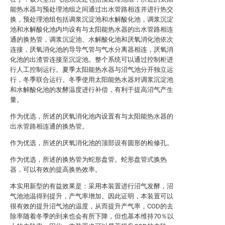
能热水器与预处理池组之间通过出水管路相连并进行热交
换，预处理池组包括调浆沉淀池和水解酸化池，调浆沉淀
池和水解酸化池内均设有与太阳能热水器的出水管路相连
通的换热管，调浆沉淀池、水解酸化池和厌氧消化池依次
连接，厌氧消化池的导导气管与气水分离器相连，厌氧消
化池的出渣管连接至沉淀池。整个系统可以通过控制柜进
行人工控制运行。夏季太阳能热水器与沼气池分开独立运
行，冬季联合运行。冬季使用太阳能热水器对调浆沉淀池
和水解酸化池的发酵温度进行补偿，有利于提高沼气产生
量。
作为优选，所述的厌氧消化池内设置有与太阳能热水器的
出水管路相连通的换热管。
作为优选，所述的厌氧消化池的顶部设有圆形的检修孔。
作为优选，所述的换热管为蛇形盘管。蛇形盘管式换热
器，可以有效的提高换热效率。
本实用新型的有益效果是：采用本装置进行沼气发酵，沼
气池池温得到提升，产气率增加。因此证明，本装置可以
很有效的提升沼气池的温度，从而提升产气率，COD的去
除率随着冬季的到来也会有所下降，但也基本维持70％以