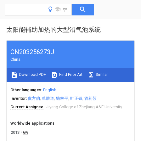
太阳能辅助加热的大型沼气池系统
CN203256273U
China
Download PDF
Find Prior Art
Similar
Other languages
English
Inventor
虞方伯
单胜道
骆林平
叶正钱
管莉菠
Current Assignee
Jiyang College of Zhejiang A&F University
Worldwide applications
2013
CN