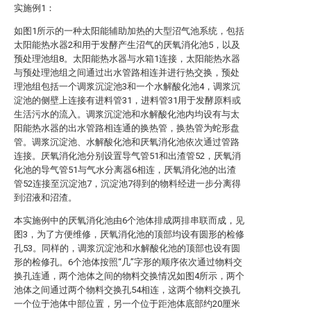
实施例1：
如图1所示的一种太阳能辅助加热的大型沼气池系统，包括
太阳能热水器2和用于发酵产生沼气的厌氧消化池5，以及
预处理池组8。太阳能热水器与水箱1连接，太阳能热水器
与预处理池组之间通过出水管路相连并进行热交换，预处
理池组包括一个调浆沉淀池3和一个水解酸化池4，调浆沉
淀池的侧壁上连接有进料管31，进料管31用于发酵原料或
生活污水的流入。调浆沉淀池和水解酸化池内均设有与太
阳能热水器的出水管路相连通的换热管，换热管为蛇形盘
管。调浆沉淀池、水解酸化池和厌氧消化池依次通过管路
连接。厌氧消化池分别设置导气管51和出渣管52，厌氧消
化池的导气管51与气水分离器6相连，厌氧消化池的出渣
管52连接至沉淀池7，沉淀池7得到的物料经进一步分离得
到沼液和沼渣。
本实施例中的厌氧消化池由6个池体排成两排串联而成，见
图3，为了方便维修，厌氧消化池的顶部均设有圆形的检修
孔53。同样的，调浆沉淀池和水解酸化池的顶部也设有圆
形的检修孔。6个池体按照“几”字形的顺序依次通过物料交
换孔连通，两个池体之间的物料交换情况如图4所示，两个
池体之间通过两个物料交换孔54相连，这两个物料交换孔
一个位于池体中部位置，另一个位于距池体底部约20厘米