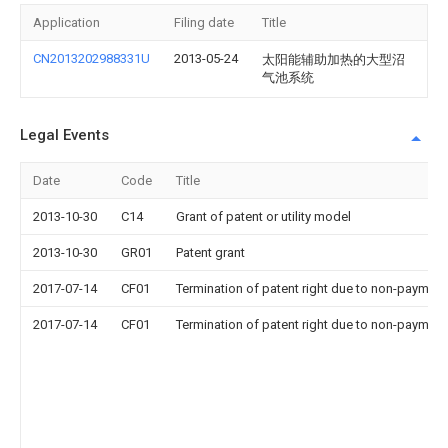
Application
Filing date
Title
CN2013202988331U
2013-05-24
太阳能辅助加热的大型沼
气池系统
Legal Events
Date
Code
Title
2013-10-30
C14
Grant of patent or utility model
2013-10-30
GR01
Patent grant
2017-07-14
CF01
Termination of patent right due to non-payment
2017-07-14
CF01
Termination of patent right due to non-payment