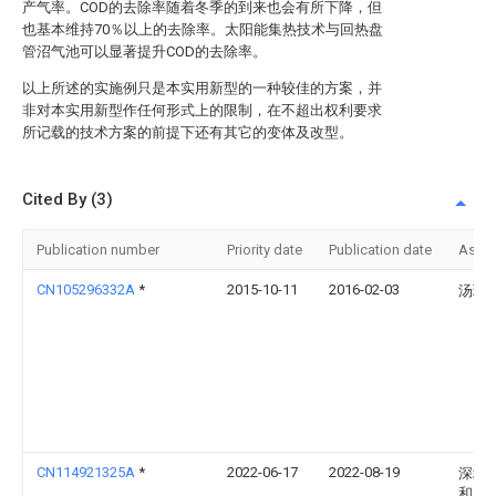
产气率。COD的去除率随着冬季的到来也会有所下降，但
也基本维持70％以上的去除率。太阳能集热技术与回热盘
管沼气池可以显著提升COD的去除率。
以上所述的实施例只是本实用新型的一种较佳的方案，并
非对本实用新型作任何形式上的限制，在不超出权利要求
所记载的技术方案的前提下还有其它的变体及改型。
Cited By (3)
Publication number
Priority date
Publication date
Assi
CN105296332A
*
2015-10-11
2016-02-03
汤瑞
CN114921325A
*
2022-06-17
2022-08-19
深圳
和巴