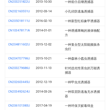
CN203251822U
2013-10-30
一种前仆后继诱捕器
CN202160551U
2012-03-14
小孔径防逃逸诱捕器
CN205018111U
2016-02-10
一种新型红棕象甲诱捕器
CN103478171A
2014-01-01
一种诱捕果蝇的液体物配
方
CN204811602U
2015-12-02
一种复合型太阳能频振杀
虫灯
CN204707796U
2015-10-21
一种森林小蠹虫诱捕器
CN203279686U
2013-11-13
针对趋光性害虫的万能诱
捕器
CN202603445U
2012-12-19
一种甲虫光诱捕器
CN203492624U
2014-03-26
一种双层防逃逸无水诱捕
器
CN206101380U
2017-04-19
一种环保灭蚁毒饵盒