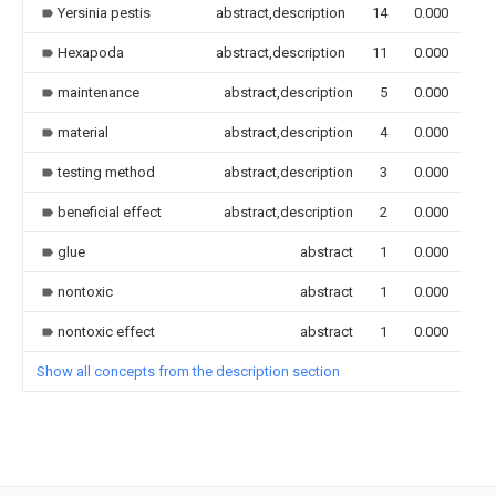
Yersinia pestis
abstract,description
14
0.000
Hexapoda
abstract,description
11
0.000
maintenance
abstract,description
5
0.000
material
abstract,description
4
0.000
testing method
abstract,description
3
0.000
beneficial effect
abstract,description
2
0.000
glue
abstract
1
0.000
nontoxic
abstract
1
0.000
nontoxic effect
abstract
1
0.000
Show all concepts from the description section