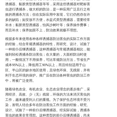
诱捕器、黏胶类型诱捕器等等，采用这些诱捕器对靶标害
虫进行诱捕杀，做大积的防治，是一种应用广泛且行之有
效的诱捕杀方法；但在实际应用中发现，它们仍然存在许
多的缺陷；如安放不方便，水盆式类型诱捕器，需要经常
补水；黏胶类型诱捕器，怕风沙树叶等；保养操作费事；
而且补水；保养如跟不上，防治效果就极不理想。
根据多年来使用各种各样诱捕器防治害虫的实际工作方面
的经验，结合常规诱捕器的特性，而研究、设计、试验了
一种前仆后继诱捕器，这种诱捕器与常规诱捕器相比，能
做到轻松诱捕杀防治害虫；在大量的，大面积防治时使
用，一般情况下不用保养，可比常规防治方法，节省生产
成本95%以上，降低用工90%以上，而且特别适用于山
区、半山区的缺水地区使用，且绿色环保、无残留，并有
利于生态环境的保护。推广后在防治各种害虫的防治工作
中，将被广泛使用。
随着绿色农业、有机农业、生态农业理念的逐步推广，采
用经济、高效、少（无）残留，环保的方法来消灭害虫的
工作，越来越受到人们的重视。为了保护生态环境不受污
染，发明人结合多年在防治害虫工作方面的经验，研究、
设计、试验了一种前仆后继诱捕器。经实际试验，诱捕杀
害虫的效果非常理想。这种类型的前仆后继诱捕器，尚未