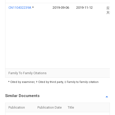
CN110432239A
*
2019-09-06
2019-11-12
云南
大学
Family To Family Citations
* Cited by examiner, † Cited by third party, ‡ Family to family citation
Similar Documents
Publication
Publication Date
Title