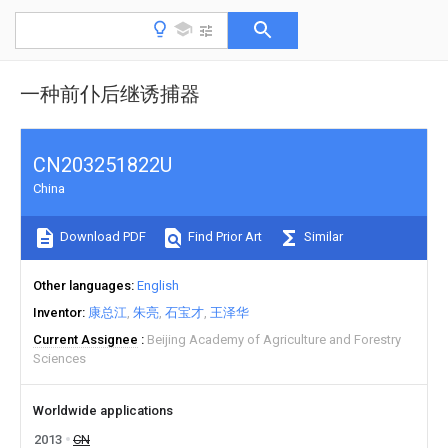
一种前仆后继诱捕器
CN203251822U
China
Download PDF
Find Prior Art
Similar
Other languages
English
Inventor
康总江
朱亮
石宝才
王泽华
Current Assignee
Beijing Academy of Agriculture and Forestry
Sciences
Worldwide applications
2013
CN