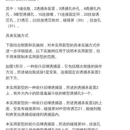
其中：1储虫瓶，2诱捕杀装置，3诱捕孔外孔，4诱捕孔内
孔，5锥型诱捕孔，10连接嘴，11连接固定环，20挂放诱
芯孔，21诱芯，22挂放诱芯铁丝，碰撞屏（30），挂放孔
（31）。
具体实施方式
下面结合附图和实施例，对本实用新型的具体实施方式作
进一步详细描述。以下实施例仅用于说明本实用新型，但
不用来限制本实用新型的范围。
如图1所示，一种前仆后继诱捕器，它包括顺次相接的操作
方法，所述储虫瓶或袋1是安装、连接固定在诱捕杀装置2
的下方。
本实用新型的一种前仆后继诱捕器，所述的诱捕杀装置2
上，有外大内小的防逃逸漏斗状的锥型诱捕孔5一个。
本实用新型的一种前仆后继诱捕器，所述诱捕杀装置2的上
面，安装有碰撞屏30，碰撞屏30中部有诱芯21，能做到顺
利将害虫诱捕或碰撞到诱捕器内。
本实用新型的前仆后继诱捕器，所述的碰撞屏30，挂放孔
31安装在漏斗状的锥型诱捕孔5的上方，它能够利用漏斗