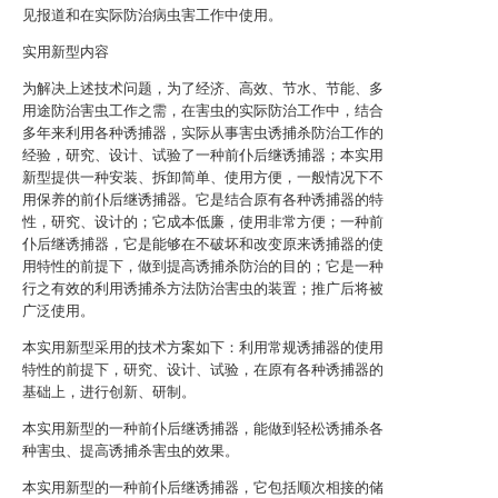
见报道和在实际防治病虫害工作中使用。
实用新型内容
为解决上述技术问题，为了经济、高效、节水、节能、多
用途防治害虫工作之需，在害虫的实际防治工作中，结合
多年来利用各种诱捕器，实际从事害虫诱捕杀防治工作的
经验，研究、设计、试验了一种前仆后继诱捕器；本实用
新型提供一种安装、拆卸简单、使用方便，一般情况下不
用保养的前仆后继诱捕器。它是结合原有各种诱捕器的特
性，研究、设计的；它成本低廉，使用非常方便；一种前
仆后继诱捕器，它是能够在不破坏和改变原来诱捕器的使
用特性的前提下，做到提高诱捕杀防治的目的；它是一种
行之有效的利用诱捕杀方法防治害虫的装置；推广后将被
广泛使用。
本实用新型采用的技术方案如下：利用常规诱捕器的使用
特性的前提下，研究、设计、试验，在原有各种诱捕器的
基础上，进行创新、研制。
本实用新型的一种前仆后继诱捕器，能做到轻松诱捕杀各
种害虫、提高诱捕杀害虫的效果。
本实用新型的一种前仆后继诱捕器，它包括顺次相接的储