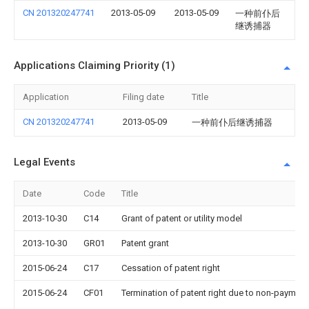
CN 201320247741
2013-05-09
2013-05-09
一种前仆后
继诱捕器
Applications Claiming Priority (1)
Application
Filing date
Title
CN 201320247741
2013-05-09
一种前仆后继诱捕器
Legal Events
Date
Code
Title
2013-10-30
C14
Grant of patent or utility model
2013-10-30
GR01
Patent grant
2015-06-24
C17
Cessation of patent right
2015-06-24
CF01
Termination of patent right due to non-payment