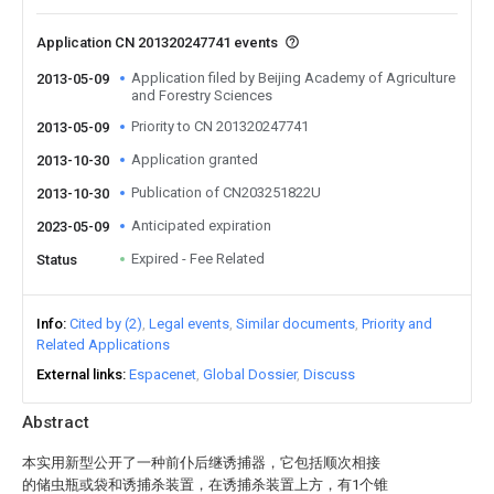
Application CN 201320247741 events
Application filed by Beijing Academy of Agriculture
2013-05-09
and Forestry Sciences
Priority to CN 201320247741
2013-05-09
Application granted
2013-10-30
Publication of CN203251822U
2013-10-30
Anticipated expiration
2023-05-09
Expired - Fee Related
Status
Info
Cited by (2)
Legal events
Similar documents
Priority and
Related Applications
External links
Espacenet
Global Dossier
Discuss
Abstract
本实用新型公开了一种前仆后继诱捕器，它包括顺次相接
的储虫瓶或袋和诱捕杀装置，在诱捕杀装置上方，有1个锥