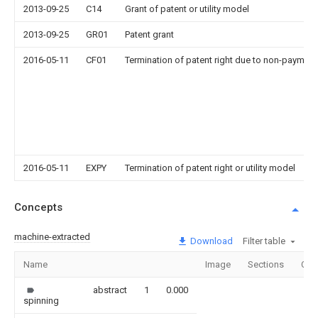
2013-09-25
C14
Grant of patent or utility model
2013-09-25
GR01
Patent grant
2016-05-11
CF01
Termination of patent right due to non-payment
2016-05-11
EXPY
Termination of patent right or utility model
Concepts
machine-extracted
Download
Filter table
Name
Image
Sections
Cou
abstract
1
0.000
spinning