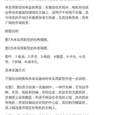
本实用新型的有益效果是：衣服放在衣筒内，电机转动就
会带动衣服旋转缠绕在主轴上，进而拧干和甩干衣服，其
与传统的手动拧衣服更加省力快捷，且其结构简单，具有
广阔的市场前景。
附图说明
图1为本实用新型的结构视图。
图2为本实用新型的外形视图。
图中，1-电池、2-开关、3-电机、4-翻盖、5-卡头、6-衣
筒、7-转轴、8-滤水孔。
具体实施方式
下面结合附图和具体实施例对本实用新型作进一步说明。
在图1、图2所示的第一实施例中，一种拧衣棒，它包括手
柄、衣筒、电机和转轴，其特征是：所述衣筒为圆筒状，
其侧壁上设有翻盖；所述手柄设在衣筒的上端，其内部设
有电机；所述转轴设在衣筒的中心处，其结构为螺旋状，
其上端连接并固定在电机的主轴上。