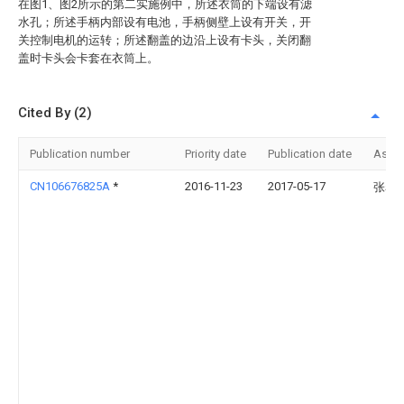
在图1、图2所示的第二实施例中，所述衣筒的下端设有滤
水孔；所述手柄内部设有电池，手柄侧壁上设有开关，开
关控制电机的运转；所述翻盖的边沿上设有卡头，关闭翻
盖时卡头会卡套在衣筒上。
Cited By (2)
Publication number
Priority date
Publication date
Assi
CN106676825A
*
2016-11-23
2017-05-17
张赛