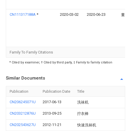
CN111317188A
*
2020-03-02
2020-06-23
董欠
Family To Family Citations
* Cited by examiner, † Cited by third party, ‡ Family to family citation
Similar Documents
Publication
Publication Date
Title
CN206245071U
2017-06-13
洗袜机
CN203212876U
2013-09-25
拧衣棒
CN202543627U
2012-11-21
快速洗袜机