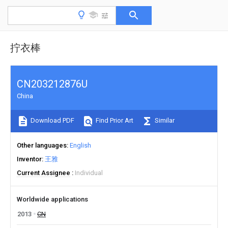
拧衣棒
CN203212876U
China
Download PDF
Find Prior Art
Similar
Other languages
English
Inventor
王雅
Current Assignee
Individual
Worldwide applications
2013
CN