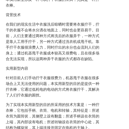
衣棒。
背景技术
在我们的现实生活中衣服洗后晾晒时需要将衣服拧干，拧
干的衣服不会将水分洒在地面上，同时也会更容易干。目
前，人们主要通过两种方式将洗后的衣服弄干，一种方式
是靠人工用手拧干，另一种方式通过洗衣机或甩干机。靠
手拧干衣服很浪费人力，同时拧出的水分也会流到人们的
身上；通过机器甩干衣服成本较高又很费电，且在很多场
合无法实现，所以这两种弄干衣服的方式都存在缺陷。
实用新型内容
针对目前人们手动拧干衣服很费力，机器甩干衣服在很多
场合上又无法使用的问题，本实用新型的目的是提供一种
拧衣棒，它通过低耗电的电动的方式将衣服拧干，其解决
了人们拧衣服的困扰。
为了实现本实用新型的目的所采用的技术方案是：一种拧
衣棒，它包括手柄、衣筒、电机和转轴，其特征是：所述
衣筒为圆筒状，其侧壁上设有翻盖；所述手柄设在衣筒的
上端，其内部设有电机；所述转轴设在衣筒的中心处，其
结构为螺旋状，其上端连接并固定在电机的主轴上。