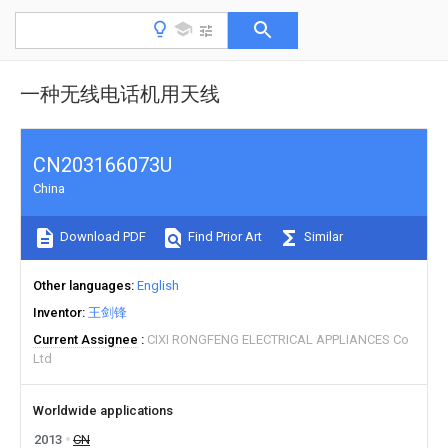
一种无线电话机用天线
CN203166073U
China
Download PDF
Find Prior Art
Similar
Other languages
English
Inventor
王剑锋
Current Assignee
CIXI RONGFENG ELECTRICAL APPLIANCES Co
Ltd
Worldwide applications
2013
CN