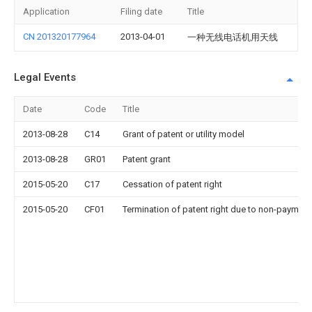
Application
Filing date
Title
CN 201320177964
2013-04-01
一种无线电话机用天线
Legal Events
Date
Code
Title
2013-08-28
C14
Grant of patent or utility model
2013-08-28
GR01
Patent grant
2015-05-20
C17
Cessation of patent right
2015-05-20
CF01
Termination of patent right due to non-payment