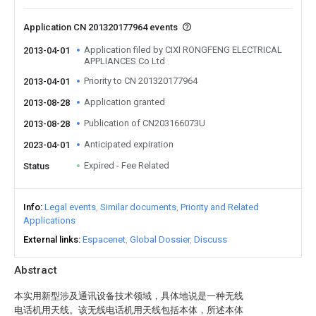
Application CN 201320177964 events
Application filed by CIXI RONGFENG ELECTRICAL
2013-04-01
APPLIANCES Co Ltd
Priority to CN 201320177964
2013-04-01
Application granted
2013-08-28
Publication of CN203166073U
2013-08-28
Anticipated expiration
2023-04-01
Expired - Fee Related
Status
Info
Legal events
Similar documents
Priority and Related
Applications
External links
Espacenet
Global Dossier
Discuss
Abstract
本实用新型涉及通讯设备技术领域，具体地说是一种无线
电话机用天线。该无线电话机用天线包括本体，所述本体