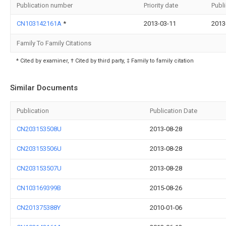
Publication number
Priority date
Publ
CN103142161A
*
2013-03-11
2013
Family To Family Citations
* Cited by examiner, † Cited by third party, ‡ Family to family citation
Similar Documents
Publication
Publication Date
CN203153508U
2013-08-28
CN203153506U
2013-08-28
CN203153507U
2013-08-28
CN103169399B
2015-08-26
CN201375388Y
2010-01-06