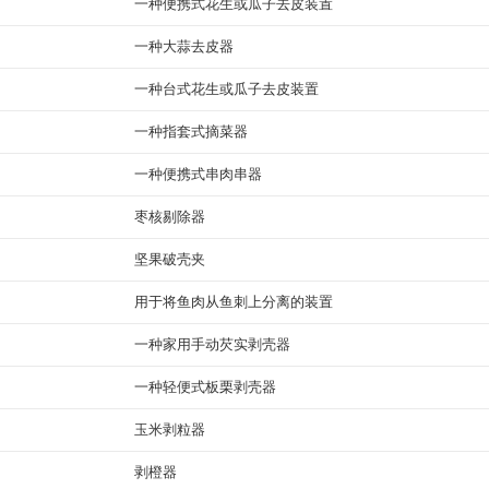
一种便携式花生或瓜子去皮装置
一种大蒜去皮器
一种台式花生或瓜子去皮装置
一种指套式摘菜器
一种便携式串肉串器
枣核剔除器
坚果破壳夹
用于将鱼肉从鱼刺上分离的装置
一种家用手动芡实剥壳器
一种轻便式板栗剥壳器
玉米剥粒器
剥橙器