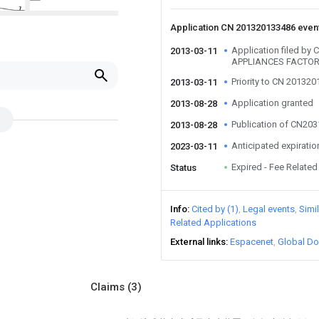
Application CN 201320133486 even
Application filed by 
2013-03-11
APPLIANCES FACTO
Priority to CN 20132
2013-03-11
Application granted
2013-08-28
Publication of CN20
2013-08-28
Anticipated expiratio
2023-03-11
Expired - Fee Related
Status
Info
Cited by (1)
Legal events
Simi
Related Applications
External links
Espacenet
Global Do
Claims
(3)