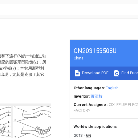
CN203153508U
和下连杆(6)的一端通过轴
China
对应的圆弧形凹陷齿(2)，所
支撑板(7)；本实用新型利
Download PDF
Find Prior
的出现，尤其是克服了其它
。
Other languages
English
Inventor
蒋清校
Current Assignee
CIXI FEIJIE EL
FACTORY
Worldwide applications
2013
CN