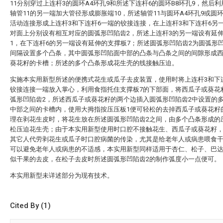
11分别穿过上连杆3的圆环A4环孔9和所述下连杆6的圆环B8环孔9，然后
轴管11的另一端加大管径形成膨胀端10，所述轴管11与圆环A4环孔9或圆环
活动连接形成上连杆3和下连杆6一端的铰接连接，在上连杆3和下连杆6另
对面上分别设有相互对应的圆弧形凹陷齿2，所述上连杆3的另一端设有延
1，在下连杆6的另一端设有延伸的支撑板7；所述圆弧形凹陷齿2为圆弧形
间隔设置多个凸条，其中圆弧形凹陷面中部的凸条与凸条之间的间隙形成
葵花籽的卡槽；所述的多个凸条形成花生壳的线接触压迫。
实施本实用新型所述的便携式花生或瓜子去皮装置，使用时将上连杆3和下
铰接连接一端放入掌心，利用食指托住支撑板7的下部面，将西瓜子或葵花
弧形凹陷齿2，所述西瓜子或葵花籽的两个边插入圆弧形凹陷齿2中设置的
中部之间的卡槽内，使用大拇指按压压板1便可轻松的去掉西瓜子或葵花籽
理在剥花生皮时，将花生放在所述圆弧形凹陷齿2之间，由多个凸条形成的
松压迫花生壳；由于本实用新型使用时口腔不接触花生、西瓜子或葵花籽
其它人代劳剥花生或瓜子时口腔病菌的传染，尤其是给老年人或病患喂食
可以避免老年人或病患的不适感，本实用新型同样适用于杏仁、松子、巴
似干果的去皮，在松子去皮时所述圆弧形凹陷齿2的制作弧度小一点便可。
本实用新型未详述部分为现有技术。
Cited By (1)