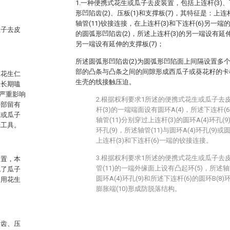
1.一种便携式花生或瓜子去皮装置，包括上连杆(3)、下
形凹陷齿(2)、压板(1)和支撑板(7)，其特征是：上连
轴管(11)铰接连接，在上连杆(3)和下连杆(6)另
瓜子去皮
的圆弧形凹陷齿(2)，所述上连杆(3)的另一端设有延伸
另一端设有延伸的支撑板(7)；
所述圆弧形凹陷齿(2)为圆弧形凹陷面上间隔设置多
部的凸条与凸条之间的间隙形成西瓜子或葵花籽的卡
使花生仁
生壳的线接触压迫。
在长期嗑
严重影响
2.根据权利要求1所述的便携式花生或瓜子去
手部留有
杆(3)的一端端面设有圆环A(4)，所述下连杆(
仁或瓜子
轴管(11)分别穿过上连杆(3)的圆环A(4)环孔(9
壳工具。
环孔(9)，所述轴管(11)与圆环A(4)环孔(9)或
上连杆(3)和下连杆(6)一端的铰接连接。
3.根据权利要求1所述的便携式花生或瓜子去
装置，本
管(11)的一端外缘面上设有凸起环(5)，所述轴管
免了瓜子
圆环A(4)环孔(9)和所述下连杆(6)的圆环B(8)
食用花生
膨胀端(10)形成防脱落结构。
陷齿、压