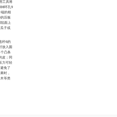
利用工具将
B8环孔9
一端的相
伸的压板
凹陷面上
西瓜子或
连杆6的
籽放入圆
多个凸条
的皮；同
压力可轻
，避免了
干果时，
达木等类