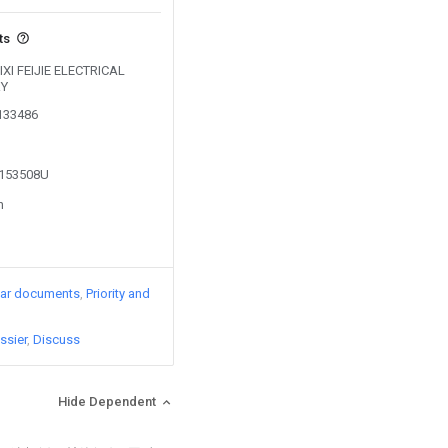
ts
CIXI FEIJIE ELECTRICAL
RY
0133486
3153508U
n
lar documents
Priority and
ssier
Discuss
Hide Dependent