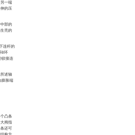
杆另一端
延伸的压
面中部的
花生壳的
下连杆的
环B环
的铰接连
，所述轴
由膨胀端
多个凸条
用大拇指
凸条还可
的结构方