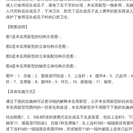
便人们食用花生或瓜子，避免了瓜子牙的出现，本实用新型一物多用，克
人代劳剥花生或瓜子，干净卫生，防范了花生或瓜子皮上携带的脏东西进
保护了食用花生或瓜子时的口腔卫生。
【附图说明】
图1是本实用新型的结构示意图；
图2是本实用新型的立体结构示意图；
图3是本实用新型的立体装配结构示意图；
图4是本实用新型的轴管立体结构示意图；
图中：1、压板；2、圆弧形凹陷齿；3、上连杆；4、圆环A；5、凸起环；
杆；7、支撑板；8、圆环B；9、环孔；10、膨胀端；11、轴管。
【具体实施方式】
通过下面的实施例可以更详细的解释本实用新型，公开本实用新型的目的
本实用新型范围内的一切变化和改进，本实用新型并不局限于下面的实施
结合附图1、2、3或4所述的便携式花生或瓜子去皮装置，包括上连杆3、下
轴管11、圆弧形凹陷齿2、压板1和支撑板7，在上连杆3的一端端面设有圆环
述下连杆6的一端端面设有圆环B8，所述轴管11的一端外缘面上设有凸起环