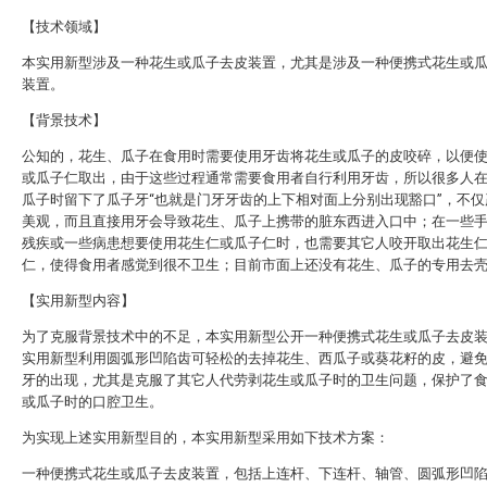
【技术领域】
本实用新型涉及一种花生或瓜子去皮装置，尤其是涉及一种便携式花生或
装置。
【背景技术】
公知的，花生、瓜子在食用时需要使用牙齿将花生或瓜子的皮咬碎，以便
或瓜子仁取出，由于这些过程通常需要食用者自行利用牙齿，所以很多人
瓜子时留下了瓜子牙“也就是门牙牙齿的上下相对面上分别出现豁口”，不仅
美观，而且直接用牙会导致花生、瓜子上携带的脏东西进入口中；在一些
残疾或一些病患想要使用花生仁或瓜子仁时，也需要其它人咬开取出花生
仁，使得食用者感觉到很不卫生；目前市面上还没有花生、瓜子的专用去
【实用新型内容】
为了克服背景技术中的不足，本实用新型公开一种便携式花生或瓜子去皮
实用新型利用圆弧形凹陷齿可轻松的去掉花生、西瓜子或葵花籽的皮，避
牙的出现，尤其是克服了其它人代劳剥花生或瓜子时的卫生问题，保护了
或瓜子时的口腔卫生。
为实现上述实用新型目的，本实用新型采用如下技术方案：
一种便携式花生或瓜子去皮装置，包括上连杆、下连杆、轴管、圆弧形凹