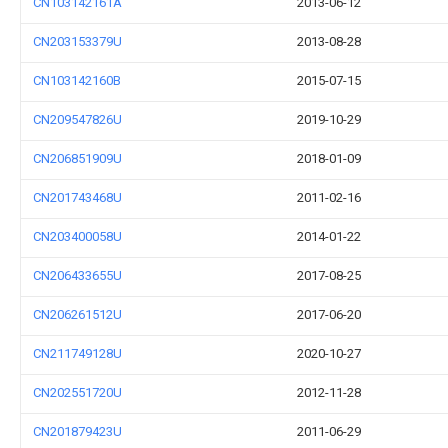
CN103142161A
2013-06-12
CN203153379U
2013-08-28
CN103142160B
2015-07-15
CN209547826U
2019-10-29
CN206851909U
2018-01-09
CN201743468U
2011-02-16
CN203400058U
2014-01-22
CN206433655U
2017-08-25
CN206261512U
2017-06-20
CN211749128U
2020-10-27
CN202551720U
2012-11-28
CN201879423U
2011-06-29