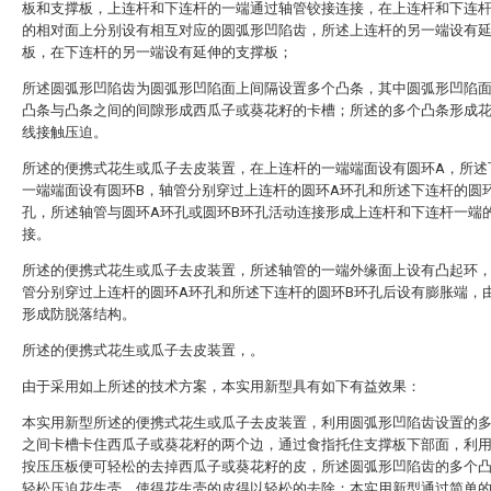
板和支撑板，上连杆和下连杆的一端通过轴管铰接连接，在上连杆和下连
的相对面上分别设有相互对应的圆弧形凹陷齿，所述上连杆的另一端设有
板，在下连杆的另一端设有延伸的支撑板；
所述圆弧形凹陷齿为圆弧形凹陷面上间隔设置多个凸条，其中圆弧形凹陷
凸条与凸条之间的间隙形成西瓜子或葵花籽的卡槽；所述的多个凸条形成
线接触压迫。
所述的便携式花生或瓜子去皮装置，在上连杆的一端端面设有圆环A，所述
一端端面设有圆环B，轴管分别穿过上连杆的圆环A环孔和所述下连杆的圆
孔，所述轴管与圆环A环孔或圆环B环孔活动连接形成上连杆和下连杆一端
接。
所述的便携式花生或瓜子去皮装置，所述轴管的一端外缘面上设有凸起环
管分别穿过上连杆的圆环A环孔和所述下连杆的圆环B环孔后设有膨胀端，
形成防脱落结构。
所述的便携式花生或瓜子去皮装置，。
由于采用如上所述的技术方案，本实用新型具有如下有益效果：
本实用新型所述的便携式花生或瓜子去皮装置，利用圆弧形凹陷齿设置的
之间卡槽卡住西瓜子或葵花籽的两个边，通过食指托住支撑板下部面，利
按压压板便可轻松的去掉西瓜子或葵花籽的皮，所述圆弧形凹陷齿的多个
轻松压迫花生壳，使得花生壳的皮得以轻松的去除；本实用新型通过简单