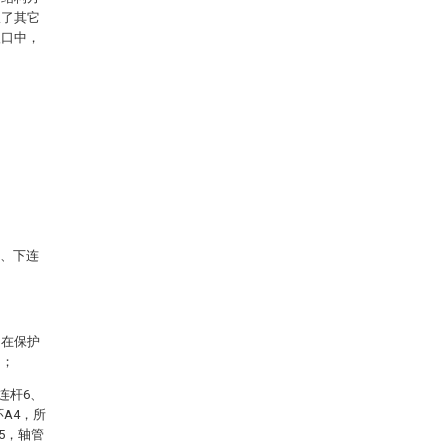
服了其它
入口中，
6、下连
旨在保护
例；
连杆6、
A4，所
5，轴管