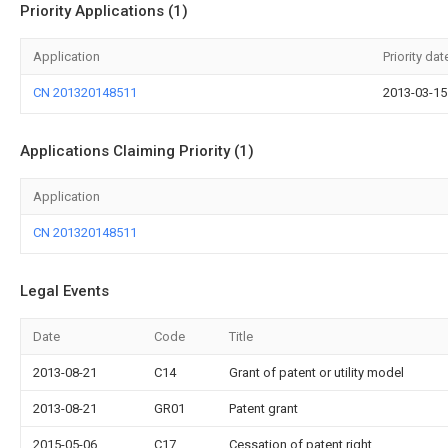
Priority Applications (1)
Application
Priority dat
CN 201320148511
2013-03-15
Applications Claiming Priority (1)
Application
CN 201320148511
Legal Events
Date
Code
Title
2013-08-21
C14
Grant of patent or utility model
2013-08-21
GR01
Patent grant
2015-05-06
C17
Cessation of patent right