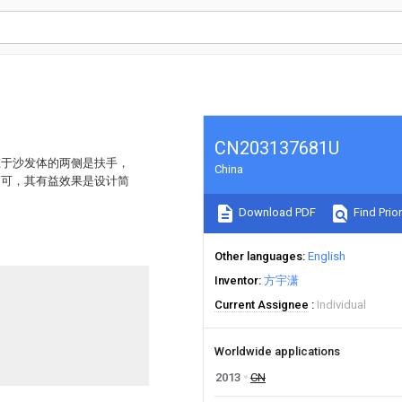
CN203137681U
在于沙发体的两侧是扶手，
China
即可，其有益效果是设计简
Download PDF
Find Prior
Other languages
English
Inventor
方宇潇
Current Assignee
Individual
Worldwide applications
2013
CN