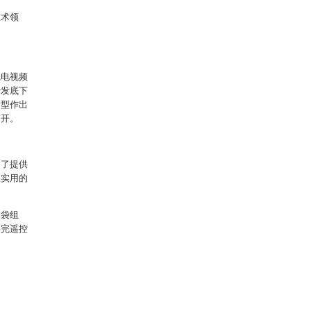
技术领
完电视频
沙发底下
新型作出
公开。
为了提供
便实用的
器袋组
用完遥控