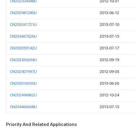
CN202504448U
2012-10-31
CN202981280U
2013-06-12
CN203041721U
2013-07-10
CN204467626U
2015-07-15
CN203059142U
2013-07-17
CN202436694U
2012-09-19
CN202407997U
2012-09-05
CN203016350U
2013-06-26
CN202496862U
2012-10-24
CN204466668U
2015-07-15
Priority And Related Applications