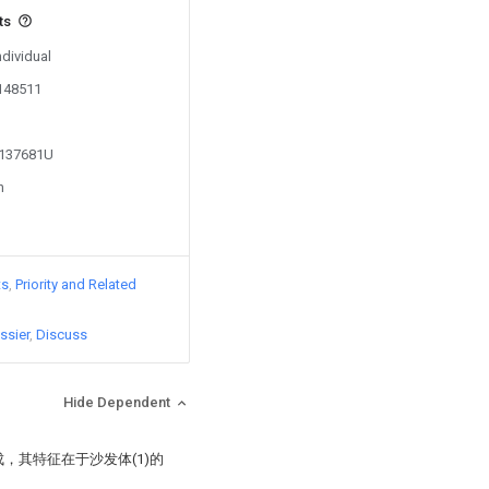
ts
ndividual
0148511
3137681U
n
ts
Priority and Related
ssier
Discuss
Hide Dependent
组成，其特征在于沙发体(1)的