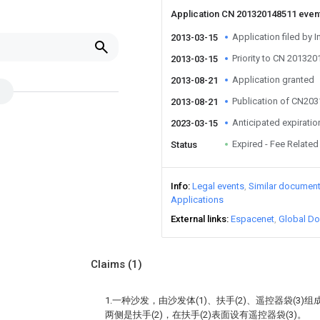
Application CN 201320148511 even
Application filed by I
2013-03-15
Priority to CN 20132
2013-03-15
Application granted
2013-08-21
Publication of CN20
2013-08-21
Anticipated expiratio
2023-03-15
Expired - Fee Related
Status
Info
Legal events
Similar documen
Applications
External links
Espacenet
Global Do
Claims
(1)
1.一种沙发，由沙发体(1)、扶手(2)、遥控器袋(3)
两侧是扶手(2)，在扶手(2)表面设有遥控器袋(3)。