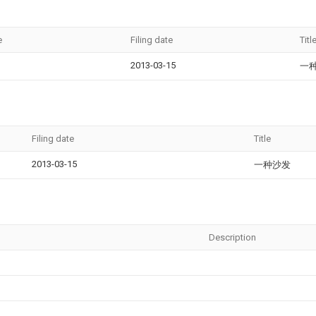
e
Filing date
Titl
2013-03-15
一
Filing date
Title
2013-03-15
一种沙发
Description