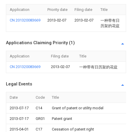
Application
Priority date
Filing date
Title
CN 201320083669
2013-02-07
2013-02-07
一种带有日
历架的花盆
Applications Claiming Priority (1)
Application
Filing date
Title
CN 201320083669
2013-02-07
一种带有日历架的花盆
Legal Events
Date
Code
Title
2013-07-17
C14
Grant of patent or utility model
2013-07-17
GR01
Patent grant
2015-04-01
C17
Cessation of patent right