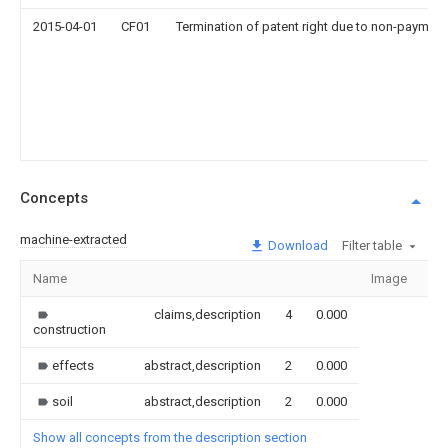
2015-04-01
CF01
Termination of patent right due to non-payment
Concepts
machine-extracted
Download
Filter table
Name
Image
Se
claims,description
4
0.000
construction
effects
abstract,description
2
0.000
soil
abstract,description
2
0.000
Show all concepts from the description section