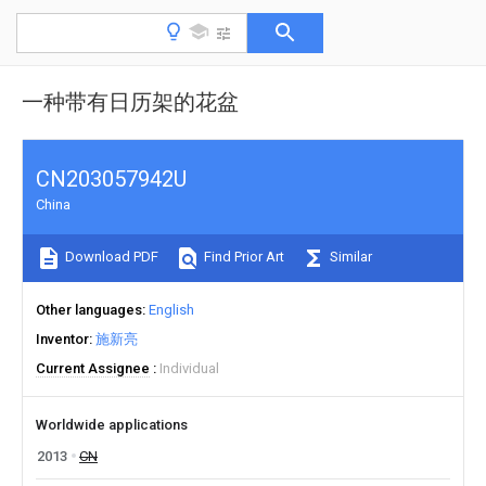
一种带有日历架的花盆
CN203057942U
China
Download PDF
Find Prior Art
Similar
Other languages
English
Inventor
施新亮
Current Assignee
Individual
Worldwide applications
2013
CN