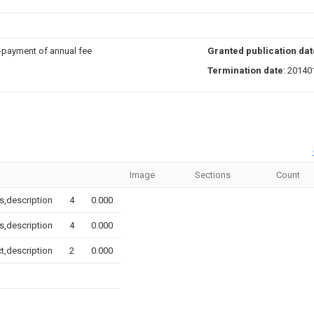
n-payment of annual fee
Granted publication dat
Termination date
: 20140
Image
Sections
Count
s,description
4
0.000
s,description
4
0.000
t,description
2
0.000