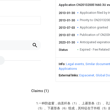
Application CN201320051660.3U e
Application filed by I
2013-01-30
Priority to CN201320
2013-01-30
Application granted
2013-07-03
Publication of CN20
2013-07-03
Anticipated expiratio
2023-01-30
Expired - Fee Related
Status
Info
Legal events
Similar documen
Applications
External links
Espacenet
Global Do
Claims
(1)
1.一种防盗窗，由直杆条（1）、上菱形条（2）、孔
（5）、下菱形条（6）组成，其特征在于外框（5）