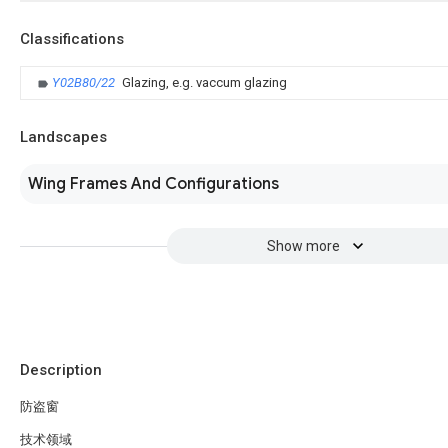
Classifications
Y02B80/22
Glazing, e.g. vaccum glazing
Landscapes
Wing Frames And Configurations
Show more
Description
防盗窗
技术领域