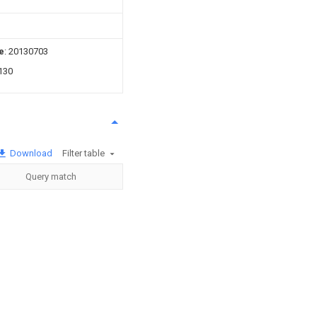
e
: 20130703
130
Download
Filter table
Query match