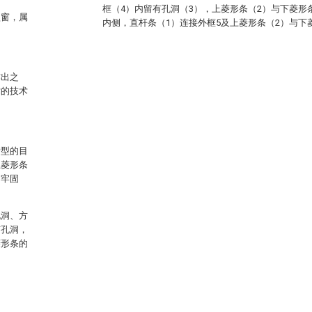
框（4）内留有孔洞（3），上菱形条（2）与下菱形
盗窗，属
内侧，直杆条（1）连接外框5及上菱形条（2）与下
作出之
术的技术
新型的目
上菱形条
的牢固
孔洞、方
有孔洞，
菱形条的
。