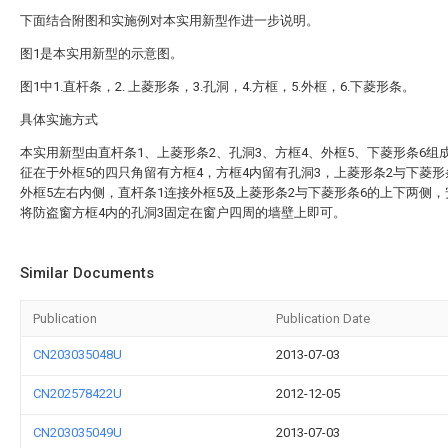
下面结合附图和实施例对本实用新型作进一步说明。
图1是本实用新型的示意图。
图1中1.直杆条，2. 上菱形条，3.孔洞，4.方框，5.外框，6.下菱形条。
具体实施方式
本实用新型由直杆条1、上菱形条2、孔洞3、方框4、外框5、下菱形条6组
征在于外框5的四只角留有方框4，方框4内留有孔洞3，上菱形条2与下菱形
外框5左右内侧，直杆条1连接外框5及上菱形条2与下菱形条6的上下两侧
将防盗窗方框4内的孔洞3固定在窗户四周的墙壁上即可。
Similar Documents
Publication
Publication Date
CN203035048U
2013-07-03
CN202578422U
2012-12-05
CN203035049U
2013-07-03