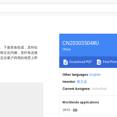
CN203035048U
框、下菱形条组成，其特征
China
外框左右内侧，直杆条连接
固定在窗户四周的墙壁上即
Download PDF
Find Prior
Other languages
English
Inventor
黄文波
Current Assignee
Individual
Worldwide applications
2013
CN