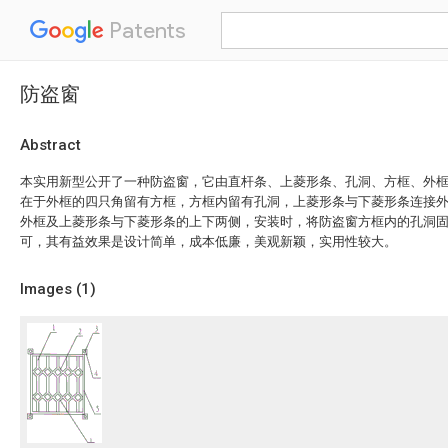
Patents
防盗窗
Abstract
本实用新型公开了一种防盗窗，它由直杆条、上菱形条、孔洞、方框、外
在于外框的四只角留有方框，方框内留有孔洞，上菱形条与下菱形条连接
外框及上菱形条与下菱形条的上下两侧，安装时，将防盗窗方框内的孔洞
可，其有益效果是设计简单，成本低廉，美观新颖，实用性较大。
Images (
1
)