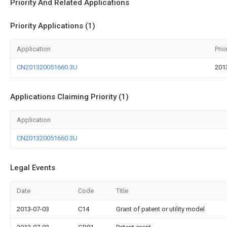
Priority And Related Applications
Priority Applications (1)
Application
Prio
CN201320051660.3U
201
Applications Claiming Priority (1)
Application
CN201320051660.3U
Legal Events
Date
Code
Title
2013-07-03
C14
Grant of patent or utility model