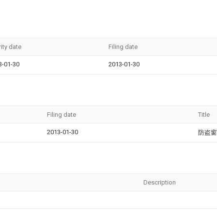
rity date
Filing date
3-01-30
2013-01-30
Filing date
Title
2013-01-30
防盗窗
Description