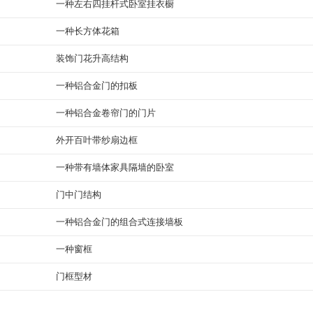
一种左右四挂杆式卧室挂衣橱
一种长方体花箱
装饰门花升高结构
一种铝合金门的扣板
一种铝合金卷帘门的门片
外开百叶带纱扇边框
一种带有墙体家具隔墙的卧室
门中门结构
一种铝合金门的组合式连接墙板
一种窗框
门框型材