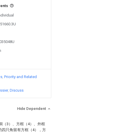
vents
ndividual
051660.3U
3035048U
n
ts
Priority and Related
ssier
Discuss
Hide Dependent
洞（3）、方框（4）、外框
的四只角留有方框（4），方