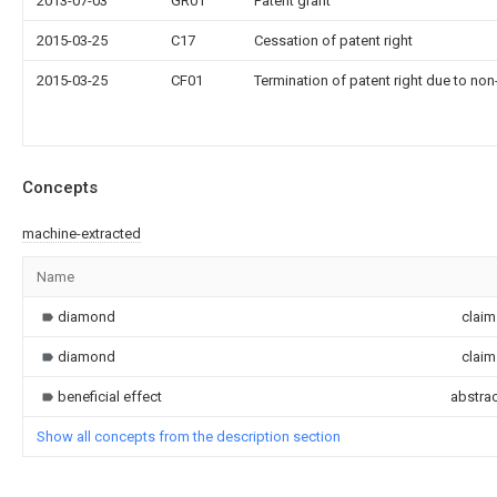
2013-07-03
GR01
Patent grant
2015-03-25
C17
Cessation of patent right
2015-03-25
CF01
Termination of patent right due to no
Concepts
machine-extracted
Name
diamond
claim
diamond
claim
beneficial effect
abstrac
Show all concepts from the description section