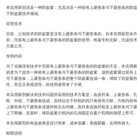
本实用新型涉及一种防盗窗，尤其涉及一种留有上菱形条与下菱形条的防
于防盗窗技术领域。
背景技术
目前，公知技术的防盗窗是没有上菱形条与下菱形条的，在本实用新型未
前，无留有上菱形条与下菱形条的防盗窗的使用，检索专利文献，无该技
方案公开。
发明内容
为了克服现有技术中无留有上菱形条与下菱形条的防盗窗的不足，本实用
的是为了提供一种留有上菱形条与下菱形条的防盗窗，该防盗窗通过留有
与下菱形条，上菱形条与下菱形条把整个防盗窗连成一体，增加了防盗窗
性，而且又美观漂亮，给使用者带来了方便。
本实用新型解决其技术问题所采用的技术方案是：由直杆条、上菱形条、
框、外框、下菱形条组成，其特征在于外框的四只角留有方框，方框内留
上菱形条与下菱形条连接外框左右内侧，直杆条连接外框及上菱形条与下
上下两侧，安装时，将防盗窗方框内的孔洞固定在窗户四周的墙壁上即可
本实用新型的有益效果是设计简单，成本低廉，美观新颖，实用性较大。
附图说明