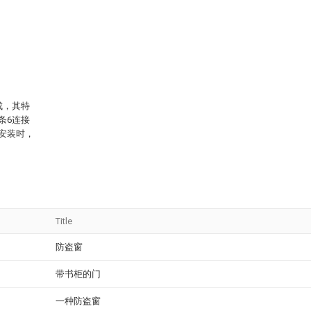
成，其特
条6连接
，安装时，
Title
防盗窗
带书柜的门
一种防盗窗