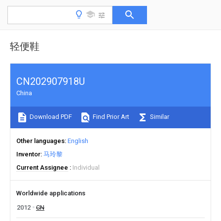
轻便鞋
CN202907918U
China
Download PDF
Find Prior Art
Similar
Other languages
English
Inventor
马玲黎
Current Assignee
Individual
Worldwide applications
2012
CN