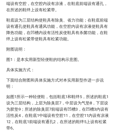
端设有空腔，在空腔内设有凉液，在鞋底前端设有通孔，
在所述的鞋绊上设有松紧带。
鞋底设为三层结构使鞋具有除臭、省力功能；在鞋底前端
设有通孔使鞋具有通风功能，在空腔内设有凉液使鞋具有
降热功能，在凹槽内设有活性炭使鞋具有杀菌功能，在鞋
绊上设有松紧带使鞋具有松紧功能。
附图说明：
图1：是本实用新型轻便鞋的结构示意图。
具体实施方式：
下面结合附图和具体实施方式对本实用新型作进一步说
明：
如图1所示一种轻便鞋，包括鞋底1和鞋绊5，所述的鞋底1
设为三层结构，上层为除臭层7，中层设为气垫8，下层设
为胶垫9；所述的除臭层7前端设有凹槽3，在凹槽3内设有
活性炭4，在鞋底1中端设有空腔11，在空腔11内设有凉液
12，在鞋底1前端设有通孔2，在所述的鞋绊5上设有松紧
带6。