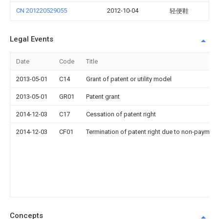
CN 201220529055
2012-10-04
轻便鞋
Legal Events
Date
Code
Title
2013-05-01
C14
Grant of patent or utility model
2013-05-01
GR01
Patent grant
2014-12-03
C17
Cessation of patent right
2014-12-03
CF01
Termination of patent right due to non-payment
Concepts