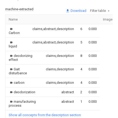
machine-extracted
Download
Filter table
Name
Image
claims,abstract,description
6
0.000
Carbon
claims,abstract,description
5
0.000
liquid
deodorizing
claims,description
8
0.000
effect
Gait
claims,description
4
0.000
disturbance
carbon
claims,description
4
0.000
deodorization
abstract
2
0.000
manufacturing
abstract
1
0.000
process
Show all concepts from the description section