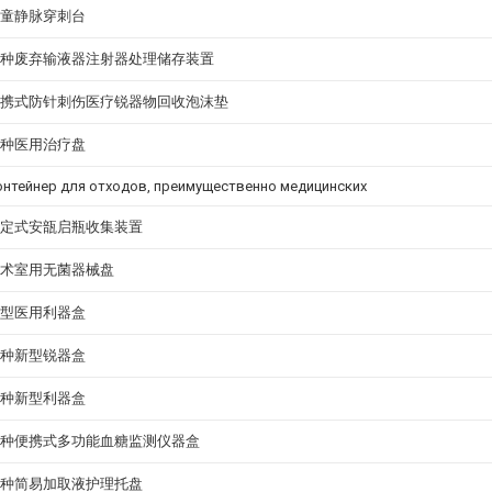
童静脉穿刺台
种废弃输液器注射器处理储存装置
携式防针刺伤医疗锐器物回收泡沫垫
种医用治疗盘
онтейнер для отходов, преимущественно медицинских
定式安瓿启瓶收集装置
术室用无菌器械盘
型医用利器盒
种新型锐器盒
种新型利器盒
种便携式多功能血糖监测仪器盒
种简易加取液护理托盘