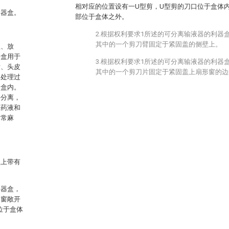
相对应的位置设有一U型剪，U型剪的刀口位于盒体
利器盒。
部位于盒体之外。
2.根据权利要求1所述的可分离输液器的利器
其中的一个剪刀臂固定于紧固盖的侧壁上。
理、放
器盒用于
3.根据权利要求1所述的可分离输液器的利器
片、头皮
其中的一个剪刀片固定于紧固盖上扇形窗的边
、处理过
入盒内。
手分离，
的药液和
非常麻
盒上带有
。
利器盒，
形窗敞开
位于盒体