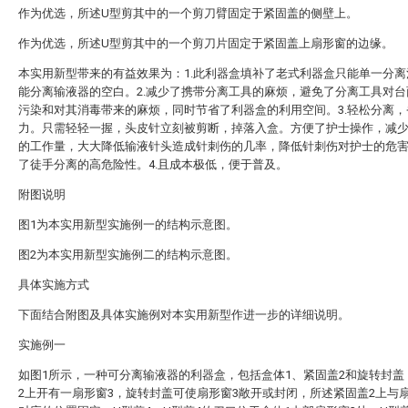
作为优选，所述U型剪其中的一个剪刀臂固定于紧固盖的侧壁上。
作为优选，所述U型剪其中的一个剪刀片固定于紧固盖上扇形窗的边缘。
本实用新型带来的有益效果为：1.此利器盒填补了老式利器盒只能单一分离
能分离输液器的空白。2.减少了携带分离工具的麻烦，避免了分离工具对台
污染和对其消毒带来的麻烦，同时节省了利器盒的利用空间。3.轻松分离，
力。只需轻轻一握，头皮针立刻被剪断，掉落入盒。方便了护士操作，减
的工作量，大大降低输液针头造成针刺伤的几率，降低针刺伤对护士的危
了徒手分离的高危险性。4.且成本极低，便于普及。
附图说明
图1为本实用新型实施例一的结构示意图。
图2为本实用新型实施例二的结构示意图。
具体实施方式
下面结合附图及具体实施例对本实用新型作进一步的详细说明。
实施例一
如图1所示，一种可分离输液器的利器盒，包括盒体1、紧固盖2和旋转封盖
2上开有一扇形窗3，旋转封盖可使扇形窗3敞开或封闭，所述紧固盖2上与