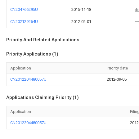
CN204766295U
2015-11-18
血
CN202129264U
2012-02-01
一
Priority And Related Applications
Priority Applications (1)
Application
Priority date
CN2012204480057U
2012-09-05
Applications Claiming Priority (1)
Application
Filin
CN2012204480057U
2012