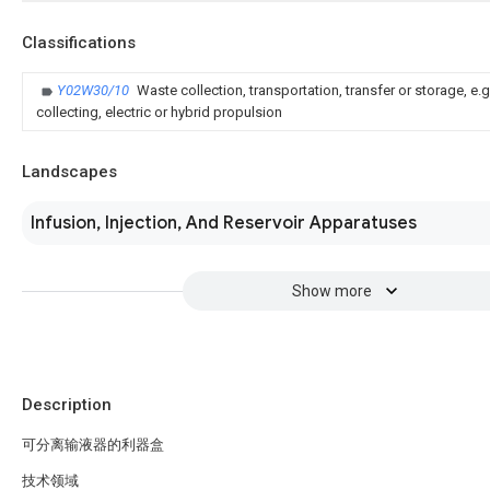
Classifications
Y02W30/10
Waste collection, transportation, transfer or storage, e.
collecting, electric or hybrid propulsion
Landscapes
Infusion, Injection, And Reservoir Apparatuses
Show more
Description
可分离输液器的利器盒
技术领域