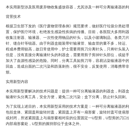
本实用新型涉及医用废弃物收集盛放容器，尤其涉及一种可分离输液器的
背景技术
根据卫生部下发的《医疗废物管理条例》规范要求，做好医疗垃圾分类处
置，保护医疗环境，杜绝发生感染性疾病的传播。目前，各医院大多用利
收集注射器、输液器、一次性使用物品的针头，以及小玻璃制品、各类刀
针、缝合针等锐器。由于利器盒能装带针输液管、输血管的量不多，转运
程成本费用较高，故日常使用中，护士需要用剪刀分离针头，只将针头装
但是，没有直接分离输液针头的利器盒，需要用剪子剪掉针头部位，或徒
加大了血源性感染的危险。同时，分离工具如剪刀等，容易沾染输液器中
回血，造成台面的二次污染和跌落刺伤，很不安全，反复使用，消毒携带
烦。
实用新型内容
本实用新型要解决的技术问题是：提供一种可分离输液器的利器盒，利器
输液针头分离工具，安全方便，避免二次污染；盒下分离，防止针头回刺
为了实现上述目的，本实用新型采用的技术方案是：一种可分离输液器的
包括盒体、紧固盖和旋转封盖，紧固盖上开有一扇形窗，旋转封盖可使扇
或封闭，所述紧固盖上与扇形窗相对应的位置固定一U型剪，U型剪的刀口
内部扇形窗处，U型剪的握持部位于盒体之外。