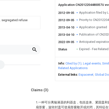
Application CN2012204480057U ev
Application filed by 
2012-09-05
Priority to CN20122
g. segregated refuse
2012-09-05
Application granted
2013-04-10
Publication of CN20
2013-04-10
Anticipated expiratio
2022-09-05
Expired - Fee Related
Status
Info
Cited by (1)
Legal events
Simi
Related Applications
External links
Espacenet
Global Do
Claims
(3)
1.一种可分离输液器的利器盒，包括盒体、紧固盖
扇形窗，旋转封盖可使扇形窗敞开或封闭，其特征在