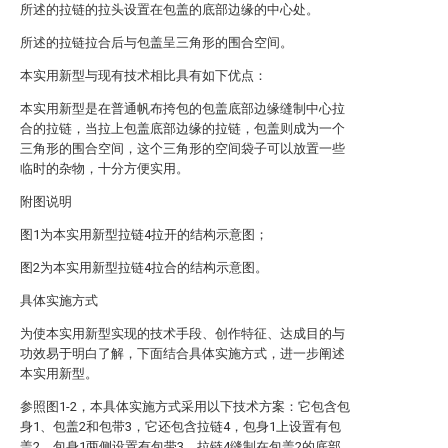
所述的拉链的拉头设置在包盖的底部边缘的中心处。
所述的拉链拉合后与包盖呈三角形的围合空间。
本实用新型与现有技术相比具有如下优点：
本实用新型是在普通帆布挎包的包盖底部边缘缝制中心拉
合的拉链，当拉上包盖底部边缘的拉链，包盖则成为一个
三角形的围合空间，这个三角形的空间袋子可以放置一些
临时的杂物，十分方便实用。
附图说明
图1为本实用新型拉链4拉开的结构示意图；
图2为本实用新型拉链4拉合的结构示意图。
具体实施方式
为使本实用新型实现的技术手段、创作特征、达成目的与
功效易于明白了解，下面结合具体实施方式，进一步阐述
本实用新型。
参照图1-2，本具体实施方式采用以下技术方案：它包含包
身1、包盖2和包带3，它还包含拉链4，包身1上设置有包
盖2，包身1两侧设置有包带3，拉链4缝制在包盖2的底部