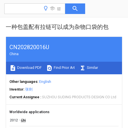
一种包盖配有拉链可以成为杂物口袋的包
CN202820016U
China
Download PDF
Find Prior Art
Similar
Other languages
English
Inventor
张剑
Current Assignee
SUZHOU SUDING PRODUCTS DESIGN CO Ltd
Worldwide applications
2012
CN