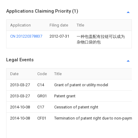
Applications Claiming Priority (1)
Application
Filing date
Title
CN 201220378837
2012-07-31
一种包盖配有拉链可以成为
杂物口袋的包
Legal Events
Date
Code
Title
2013-03-27
C14
Grant of patent or utility model
2013-03-27
GR01
Patent grant
2014-10-08
C17
Cessation of patent right
2014-10-08
CF01
Termination of patent right due to non-payment