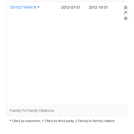
CN102754991A
*
2012-07-31
2012-10-31
苏州
产品
有限
Family To Family Citations
* Cited by examiner, † Cited by third party, ‡ Family to family citation