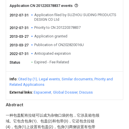
Application CN 201220378837 events
Application filed by SUZHOU SUDING PRODUCTS
2012-07-31
DESIGN CO Ltd
Priority to CN 201220378837
2012-07-31
Application granted
2013-03-27
Publication of CN202820016U
2013-03-27
Anticipated expiration
2022-07-31
Expired - Fee Related
Status
Info
Cited by (1)
Legal events
Similar documents
Priority and
Related Applications
External links
Espacenet
Global Dossier
Discuss
Abstract
一种包盖配有拉链可以成为杂物口袋的包，它涉及箱包领
域。它包含包身(1)、包盖(2)和包带(3)，它还包含拉链
(4)，包身(1)上设置有包盖(2)，包身(1)两侧设置有包带