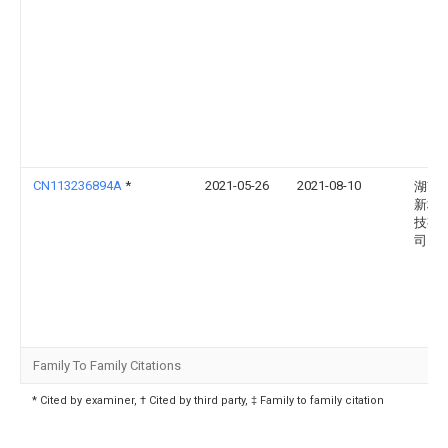
CN113236894A
*
2021-05-26
2021-08-10
湖南
新材
技有
司
Family To Family Citations
* Cited by examiner, † Cited by third party, ‡ Family to family citation