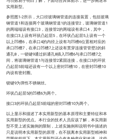
与功效易于明白了解，下面结合具体图示，进一步阐述本
实用新型。
参照图1-2所示，大口径玻璃钢管道的连接装置，包括玻璃
钢管道1和连接两个玻璃钢管道1的连接管2，玻璃钢管道1
的两端端设有接口3，连接管2的两端设有承口4，其中，
在接口3上设有环状凸起层5，在环状凸起层5上设有一个
以上凹槽6，在承口4的内径上设有与凹槽6位置相对应的
承口凹槽7，在承口凹槽7上还设有贯穿连接管管壁2的斜
通孔8，一锁键9通过斜通孔8插入凹槽6与承口凹槽7之
间，将玻璃钢管道1与连接管2紧固连接，在接口3的环状
凸起层5前端还设有一个以上密封凹槽10，在密封凹槽10
内设有密封圈。
锁键9为弹性不锈钢丝。
环状凸起层5的凹槽6为两个。
接口3的环状凸起层5前端的密封凹槽10为两个。
以上显示和描述了本实用新型的基本原理和主要特征和本
实用新型的优点。本行业的技术人员应该了解，本实用新
型不受上述实施例的限制，上述实施例和说明书中描述的
只是说明本实用新型的原理，在不脱离本实用新型精神和
范围的前提下，本实用新型还会有各种变化和改进，这些