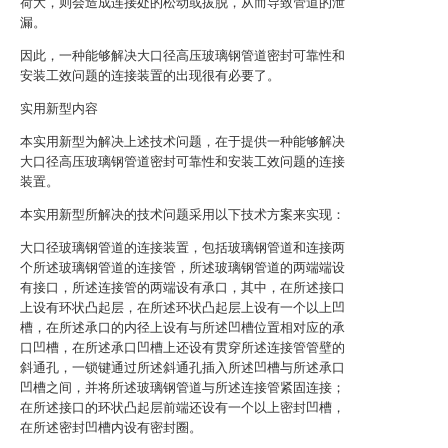
荷大，则会造成连接处的松动或拔脱，从而导致管道的泄
漏。
因此，一种能够解决大口径高压玻璃钢管道密封可靠性和
安装工效问题的连接装置的出现很有必要了。
实用新型内容
本实用新型为解决上述技术问题，在于提供一种能够解决
大口径高压玻璃钢管道密封可靠性和安装工效问题的连接
装置。
本实用新型所解决的技术问题采用以下技术方案来实现：
大口径玻璃钢管道的连接装置，包括玻璃钢管道和连接两
个所述玻璃钢管道的连接管，所述玻璃钢管道的两端端设
有接口，所述连接管的两端设有承口，其中，在所述接口
上设有环状凸起层，在所述环状凸起层上设有一个以上凹
槽，在所述承口的内径上设有与所述凹槽位置相对应的承
口凹槽，在所述承口凹槽上还设有贯穿所述连接管管壁的
斜通孔，一锁键通过所述斜通孔插入所述凹槽与所述承口
凹槽之间，并将所述玻璃钢管道与所述连接管紧固连接；
在所述接口的环状凸起层前端还设有一个以上密封凹槽，
在所述密封凹槽内设有密封圈。