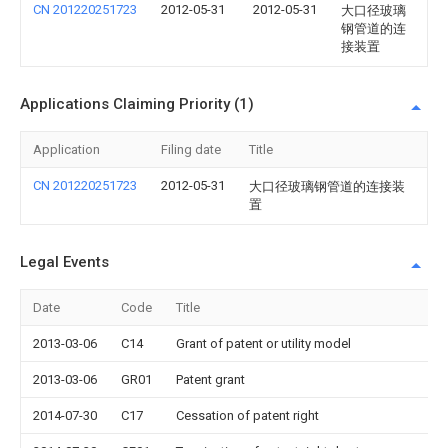
CN 201220251723
2012-05-31
2012-05-31
大口径玻璃
钢管道的连
接装置
Applications Claiming Priority (1)
Application
Filing date
Title
CN 201220251723
2012-05-31
大口径玻璃钢管道的连接装
置
Legal Events
Date
Code
Title
2013-03-06
C14
Grant of patent or utility model
2013-03-06
GR01
Patent grant
2014-07-30
C17
Cessation of patent right