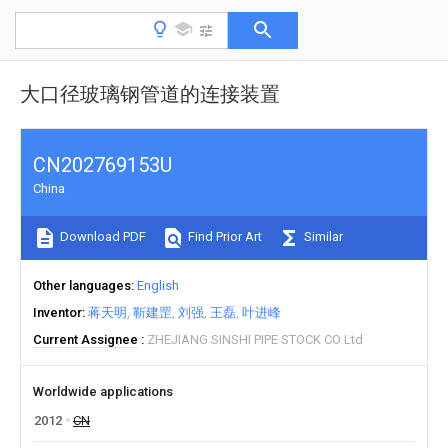
大口径玻璃钢管道的连接装置
CN202769153U
China
Download PDF
Find Prior Art
Similar
Other languages
English
Inventor
蒋天明
靳建罡
刘强
王磊
叶进峰
Current Assignee
ZHEJIANG SINSHI PIPE STOCK CO Ltd
Worldwide applications
2012
CN