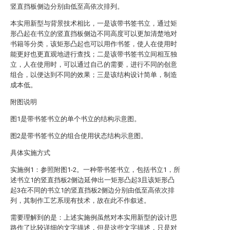
竖直挡板侧边分别由低至高依次排列。
本实用新型与背景技术相比，一是该带书签书立，通过矩
形凸起在书立的竖直挡板侧边不同高度可以更加清楚地对
书籍等分类，该矩形凸起也可以用作书签，使人在使用时
能更好也更直观地进行查找；二是该带书签书立间相互独
立，人在使用时，可以通过自己的需要，进行不同的创意
组合，以便达到不同的效果；三是该结构设计简单，制造
成本低。
附图说明
图1是带书签书立的单个书立的结构示意图。
图2是带书签书立的组合使用状态结构示意图。
具体实施方式
实施例1：参照附图1-2。一种带书签书立，包括书立1，所
述书立1的竖直挡板2侧边延伸出一矩形凸起3且该矩形凸
起3在不同的书立1的竖直挡板2侧边分别由低至高依次排
列，其制作工艺系现有技术，故在此不作叙述。
需要理解到的是：上述实施例虽然对本实用新型的设计思
路作了比较详细的文字描述，但是这些文字描述，只是对