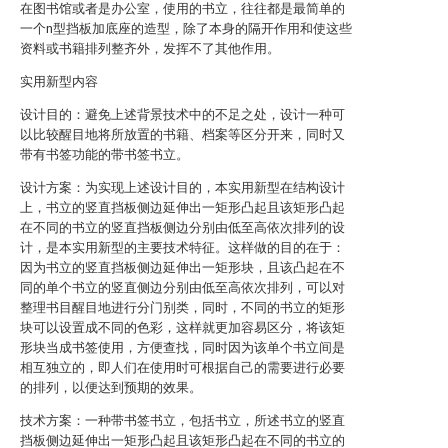
在图书馆或者是办公室，使用的书立，往往都是最简单的
一个n型挡板加底座的造型，除了本身的隔开作用和使这些
资料或书籍排列整齐外，发挥不了其他作用。
实用新型内容
设计目的：避免上述背景技术中的不足之处，设计一种可
以比较醒目地将所放置的书籍、档案等区分开来，同时又
带有书签功能的带书签书立。
设计方案：为实现上述设计目的，本实用新型在结构设计
上，书立的竖直挡板侧边延伸出一矩形凸起且该矩形凸起
在不同的书立的竖直挡板侧边分别由低至高依次排列的设
计，是本实用新型的主要技术特征。这样做的目的在于：
因为书立的竖直挡板侧边延伸出一矩形块，且该凸起在不
同的单个书立的竖直侧边分别由低至高依次排列，可以对
整理书目醒目地进行分门别类，同时，不同的书立的矩形
块可以设置成不同的色彩，这样就更加容易区分，将该矩
形块当成书签使用，方便查找，同时因为该单个书立间是
相互独立的，即人们在使用时可根据自己的需要进行必要
的排列，以便达到预期的效果。
技术方案：一种带书签书立，包括书立，所述书立的竖直
挡板侧边延伸出一矩形凸起且该矩形凸起在不同的书立的