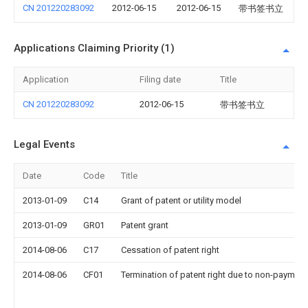
CN 201220283092
2012-06-15
2012-06-15
带书签书立
Applications Claiming Priority (1)
Application
Filing date
Title
CN 201220283092
2012-06-15
带书签书立
Legal Events
Date
Code
Title
2013-01-09
C14
Grant of patent or utility model
2013-01-09
GR01
Patent grant
2014-08-06
C17
Cessation of patent right
2014-08-06
CF01
Termination of patent right due to non-payment