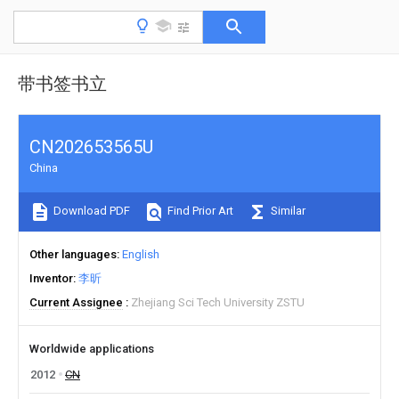
带书签书立
CN202653565U
China
Download PDF
Find Prior Art
Similar
Other languages
English
Inventor
李昕
Current Assignee
Zhejiang Sci Tech University ZSTU
Worldwide applications
2012
CN