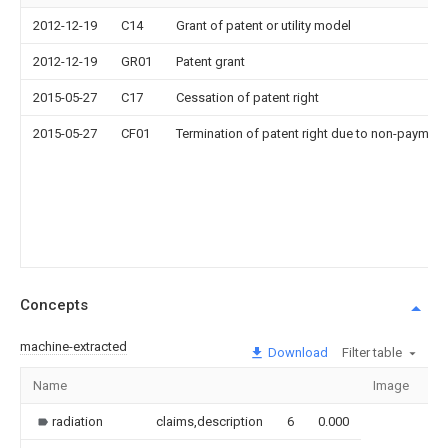
2012-12-19
C14
Grant of patent or utility model
2012-12-19
GR01
Patent grant
2015-05-27
C17
Cessation of patent right
2015-05-27
CF01
Termination of patent right due to non-payment
Concepts
machine-extracted
Download
Filter table
Name
Image
Se
radiation
claims,description
6
0.000