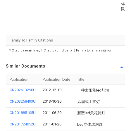
体照
限公
Family To Family Citations
* Cited by examiner, † Cited by third party, ‡ Family to family citation
Similar Documents
Publication
Publication Date
Title
CN202613290U
2012-12-19
一种太阳能led灯泡
CN203258493U
2013-10-30
风扇式工矿灯
CN201885105U
2011-06-29
新型led天花筒灯
CN201724052U
2011-01-26
Led立体球泡灯