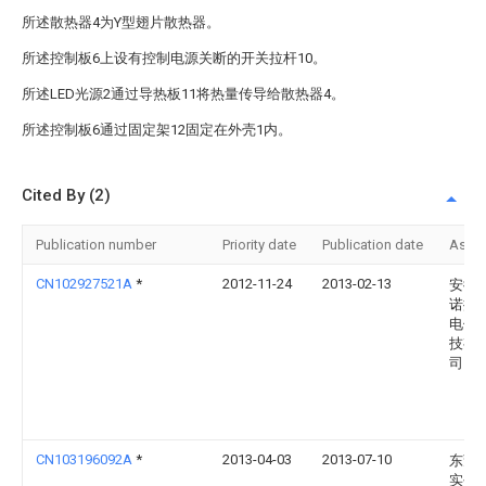
所述散热器4为Y型翅片散热器。
所述控制板6上设有控制电源关断的开关拉杆10。
所述LED光源2通过导热板11将热量传导给散热器4。
所述控制板6通过固定架12固定在外壳1内。
Cited By (2)
Publication number
Priority date
Publication date
Assi
CN102927521A
*
2012-11-24
2013-02-13
安徽
诺捷
电信
技有
司
CN103196092A
*
2013-04-03
2013-07-10
东莞
实创