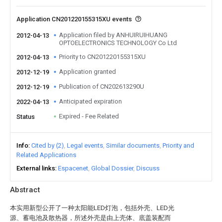
Application CN201220155315XU events
Application filed by ANHUIRUIHUANG
2012-04-13
OPTOELECTRONICS TECHNOLOGY Co Ltd
Priority to CN201220155315XU
2012-04-13
Application granted
2012-12-19
Publication of CN202613290U
2012-12-19
Anticipated expiration
2022-04-13
Expired - Fee Related
Status
Info
Cited by (2)
Legal events
Similar documents
Priority and
Related Applications
External links
Espacenet
Global Dossier
Discuss
Abstract
本实用新型公开了一种太阳能LED灯泡，包括外壳、LED光
源、蓄电池及散热器，所述外壳是由上壳体、底盖装配而