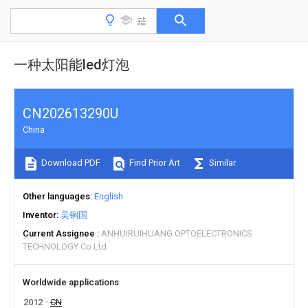
一种太阳能led灯泡
CN202613290U
China
Download PDF
Find Prior Art
Similar
Other languages
English
Inventor
吴锏国
Current Assignee
ANHUIRUIHUANG OPTOELECTRONICS
TECHNOLOGY Co Ltd
Worldwide applications
2012
CN