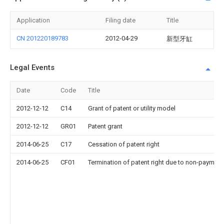
Application
Filing date
Title
CN 201220189783
2012-04-29
新型牙缸
Legal Events
Date
Code
Title
2012-12-12
C14
Grant of patent or utility model
2012-12-12
GR01
Patent grant
2014-06-25
C17
Cessation of patent right
2014-06-25
CF01
Termination of patent right due to non-payment