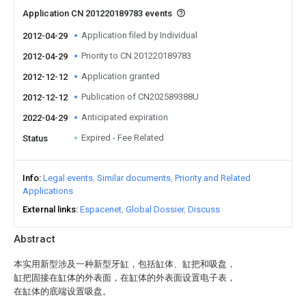
Application CN 201220189783 events
Application filed by Individual
2012-04-29
Priority to CN 201220189783
2012-04-29
Application granted
2012-12-12
Publication of CN202589388U
2012-12-12
Anticipated expiration
2022-04-29
Expired - Fee Related
Status
Info
Legal events
Similar documents
Priority and Related
Applications
External links
Espacenet
Global Dossier
Discuss
Abstract
本实用新型涉及一种新型牙缸，包括缸体、缸把和吸盘，
缸把固接在缸体的外表面，在缸体的外表面设置电子表，
在缸体的底端设置吸盘。