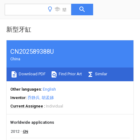
新型牙缸
CN202589388U
China
Download PDF
Find Prior Art
Similar
Other languages
English
Inventor
乔静兵
胡孟娣
Current Assignee
Individual
Worldwide applications
2012
CN