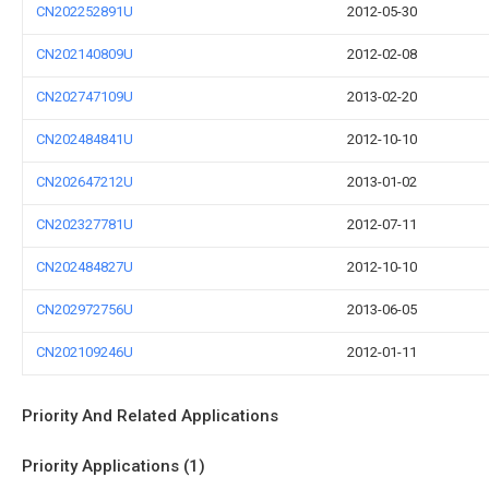
CN202252891U
2012-05-30
CN202140809U
2012-02-08
CN202747109U
2013-02-20
CN202484841U
2012-10-10
CN202647212U
2013-01-02
CN202327781U
2012-07-11
CN202484827U
2012-10-10
CN202972756U
2013-06-05
CN202109246U
2012-01-11
Priority And Related Applications
Priority Applications (1)