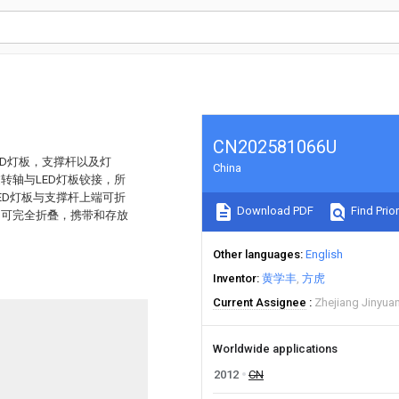
CN202581066U
ED灯板，支撑杆以及灯
China
转轴与LED灯板铰接，所
ED灯板与支撑杆上端可折
Download PDF
Find Prior
，可完全折叠，携带和存放
Other languages
English
Inventor
黄学丰
方虎
Current Assignee
Zhejiang Jinyuan
Worldwide applications
2012
CN