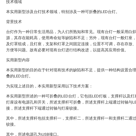
技术领域
本实用新型涉及台灯技术领域，特别涉及一种可折叠的LED台灯。
背景技术
台灯作为一种日常生活用品，为人们所熟知和常见。现有台灯一般采用白
源，其存在能耗高，使用寿命短等缺陷和不足；另外，现有台灯一般灯座
及灯罩组成，且灯座，支架和灯罩之间固定连接，位置不可调，存在存放
方便等问题。故有必要对现有台灯进行结构改进，以提高其应用价值。
实用新型内容
本实用新型的目的在于针对现有技术的缺陷和不足，提供一种结构设置合
叠的LED台灯。
为实现上述目的，本实用新型采用以下技术方案：
本实用新型所述的一种可折叠的LED台灯，它包括LED灯板，支撑杆以及灯
灯座设有电源孔和开关，所述支撑杆可折叠，所述支撑杆上端通过转轴与LE
接，所述支撑杆下端通过转轴与灯座铰接。
其中，所述支撑杆包括支撑杆一，支撑杆二，所述支撑杆一和支撑杆二通
铰接。
其中，所述电源孔为USB接口。