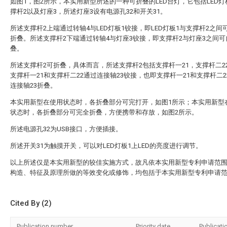
如图1，图2所示，本实用新型所述的一种可折叠的LED台灯，它包括LED灯
撑杆2以及灯座3，所述灯座3设有电源孔32和开关31。
所述支撑杆2上端通过转轴4与LED灯板1铰接，即LED灯板1与支撑杆2之间
折叠。所述支撑杆2下端通过转轴4与灯座3铰接，即支撑杆2与灯座3之间可
叠。
所述支撑杆2可折叠，具体而言，所述支撑杆2包括支撑杆一21，支撑杆二2
支撑杆一21和支撑杆二22通过连接轴23铰接，也即支撑杆一21和支撑杆二2
连接轴23折叠。
本实用新型在使用状态时，各折叠部分可完打开，如图1所示；本实用新型
状态时，各折叠部分可完全折叠，方便携带和存放，如图2所示。
所述电源孔32为USB接口，方便插接。
所述开关31为触摸开关，可以对LED灯板1上LED的亮度进行调节。
以上所述仅是本实用新型的较佳实施方式，故凡依本实用新型专利申请范
构造、特征及原理所做的等效变化或修饰，均包括于本实用新型专利申请
Cited By (2)
Publication number
Priority date
Publicati