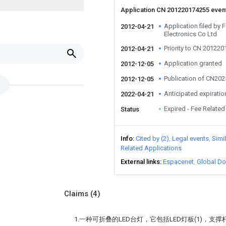
Application CN 201220174255 even
Application filed by 
2012-04-21
Electronics Co Ltd
Priority to CN 20122
2012-04-21
Application granted
2012-12-05
Publication of CN20
2012-12-05
Anticipated expiratio
2022-04-21
Expired - Fee Related
Status
Info
Cited by (2)
Legal events
Simi
Related Applications
External links
Espacenet
Global Do
Claims
(4)
1.一种可折叠的LED台灯，它包括LED灯板(1)，支撑杆