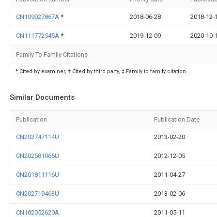
CN109027867A
*
2018-06-28
2018-12-
CN111772545A
*
2019-12-09
2020-10-
Family To Family Citations
* Cited by examiner, † Cited by third party, ‡ Family to family citation
Similar Documents
Publication
Publication Date
CN202747114U
2013-02-20
CN202581066U
2012-12-05
CN201811116U
2011-04-27
CN202719463U
2013-02-06
CN102052620A
2011-05-11