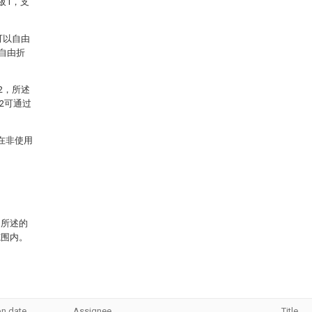
板1，支
可以自由
自由折
2，所述
2可通过
在非使用
围所述的
范围内。
on date
Assignee
Title