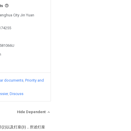
ts
Fenghua City Jin Yuan
0174255
2581066U
n
lar documents
Priority and
ssier
Discuss
Hide Dependent
(2)以及灯座(3)，所述灯座