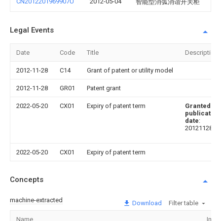
CN2012201969907U
2012-05-04
智能型消弧消谐开关柜
Legal Events
Date
Code
Title
Description
2012-11-28
C14
Grant of patent or utility model
2012-11-28
GR01
Patent grant
2022-05-20
CX01
Expiry of patent term
Granted
publication
date
:
20121128
2022-05-20
CX01
Expiry of patent term
Concepts
machine-extracted
Download
Filter table
Name
Imag