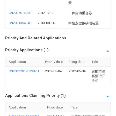
置
CN202601497U
2012-12-12
一种自动重合器
CN203135434U
2013-08-14
中性点虚拟接地装置
Priority And Related Applications
Priority Applications (1)
Application
Priority date
Filing date
Title
CN2012201969907U
2012-05-04
2012-05-04
智能型消
弧消谐开
关柜
Applications Claiming Priority (1)
Application
Filing date
Title