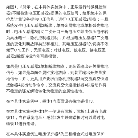
如图1、3所示，在本具体实施例中，正常运行时微机控制
器3不断检测电压互感器2提供的电压信号，给系统中的保
护及计量设备提供电压信号，进行电压互感器2切换；一旦
系统发生电压互感器2断线，单向金属接地或单相弧光接地
时，电压互感器2辅助二次开口三角电压立即由低压电平转
为高压电平，微机控制器启动，并根据电压互感器2二次电
压的变化判断故障类型和相别。其电压互感器2的切换不依
赖于CPU工作，无须电源；对过电压、低电压、接电压互
感器2断线谐振均能可靠报警。
如果是电压互感器2单相断线故障，则装置输出开关量接地
信号，如果是单向金属性接地故障，则装置输出开关量接
地信号，并可更具用户要求由微机控制器3向交流真空快速
接触器4发出动作命令，交流真空快速接触器4快速动作将
不稳定的弧光解读转化为稳定的金属性接地。
在本具体实施例中，柜体1内底面设有接地铜排13。
在本具体实施例柜体1的一侧设有面板，面板1上设有电磁
铁11，当在系统电压互感器2发生铁磁谐振时可以通过电
磁铁11进行消谐。
在本具体实施例过电压保护器5为三相组合式过电压保护