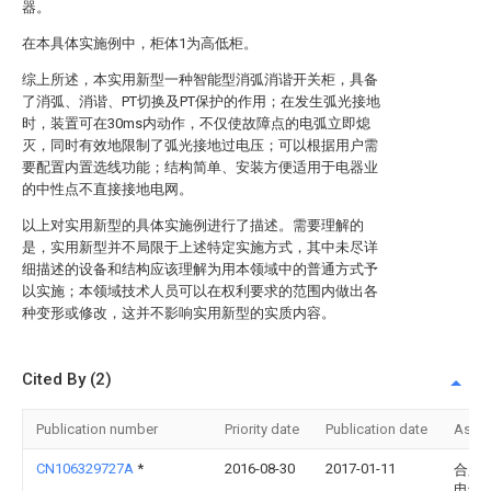
器。
在本具体实施例中，柜体1为高低柜。
综上所述，本实用新型一种智能型消弧消谐开关柜，具备
了消弧、消谐、PT切换及PT保护的作用；在发生弧光接地
时，装置可在30ms内动作，不仅使故障点的电弧立即熄
灭，同时有效地限制了弧光接地过电压；可以根据用户需
要配置内置选线功能；结构简单、安装方便适用于电器业
的中性点不直接接地电网。
以上对实用新型的具体实施例进行了描述。需要理解的
是，实用新型并不局限于上述特定实施方式，其中未尽详
细描述的设备和结构应该理解为用本领域中的普通方式予
以实施；本领域技术人员可以在权利要求的范围内做出各
种变形或修改，这并不影响实用新型的实质内容。
Cited By (2)
Publication number
Priority date
Publication date
Assi
CN106329727A
*
2016-08-30
2017-01-11
合肥
电气