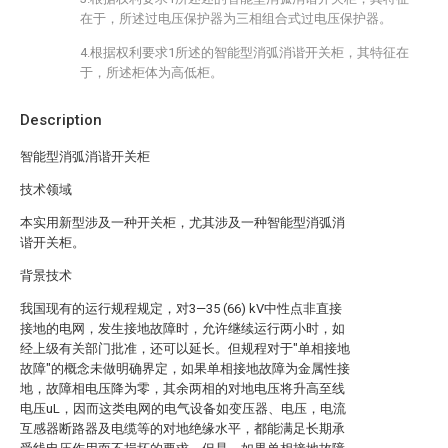
在于，所述过电压保护器为三相组合式过电压保护器。
4.根据权利要求1所述的智能型消弧消谐开关柜，其特征在
于，所述柜体为高低柜。
Description
智能型消弧消谐开关柜
技术领域
本实用新型涉及一种开关柜，尤其涉及一种智能型消弧消
谐开关柜。
背景技术
我国现有的运行规程规定，对3—35 (66) kV中性点非直接
接地的电网，发生接地故障时，允许继续运行两小时，如
经上级有关部门批准，还可以延长。但规程对于"单相接地
故障"的概念未做明确界定，如果单相接地故障为金属性接
地，故障相电压降为零，其余两相的对地电压将升高至线
电压uL，因而这类电网的电气设备如变压器、电压，电流
互感器断路器及电缆等的对地绝缘水平，都能满足长期承