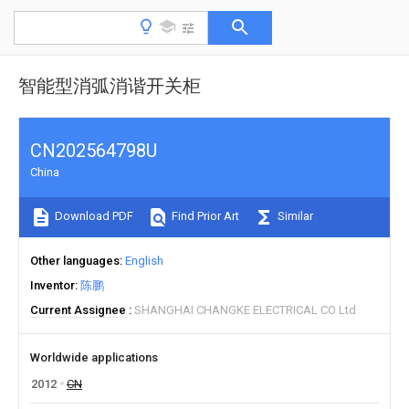
智能型消弧消谐开关柜
CN202564798U
China
Download PDF
Find Prior Art
Similar
Other languages
English
Inventor
陈鹏
Current Assignee
SHANGHAI CHANGKE ELECTRICAL CO Ltd
Worldwide applications
2012
CN