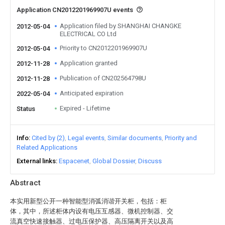
Application CN2012201969907U events
Application filed by SHANGHAI CHANGKE
2012-05-04
ELECTRICAL CO Ltd
Priority to CN2012201969907U
2012-05-04
Application granted
2012-11-28
Publication of CN202564798U
2012-11-28
Anticipated expiration
2022-05-04
Expired - Lifetime
Status
Info
Cited by (2)
Legal events
Similar documents
Priority and
Related Applications
External links
Espacenet
Global Dossier
Discuss
Abstract
本实用新型公开一种智能型消弧消谐开关柜，包括：柜
体，其中，所述柜体内设有电压互感器、微机控制器、交
流真空快速接触器、过电压保护器、高压隔离开关以及高