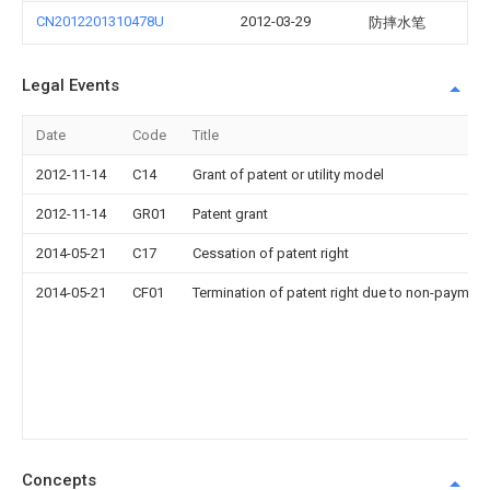
CN2012201310478U
2012-03-29
防摔水笔
Legal Events
Date
Code
Title
2012-11-14
C14
Grant of patent or utility model
2012-11-14
GR01
Patent grant
2014-05-21
C17
Cessation of patent right
2014-05-21
CF01
Termination of patent right due to non-payment
Concepts