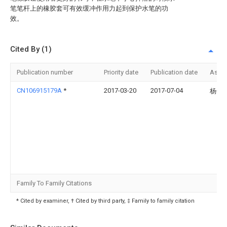
笔笔杆上的橡胶套可有效缓冲作用力起到保护水笔的功
效。
Cited By (1)
Publication number
Priority date
Publication date
Assi
CN106915179A
*
2017-03-20
2017-07-04
杨倩
Family To Family Citations
* Cited by examiner, † Cited by third party, ‡ Family to family citation