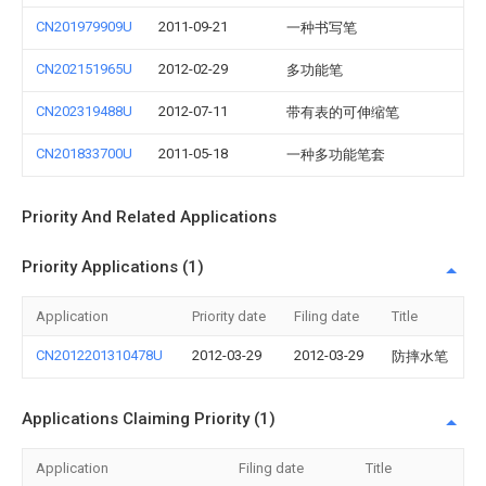
CN201979909U
2011-09-21
一种书写笔
CN202151965U
2012-02-29
多功能笔
CN202319488U
2012-07-11
带有表的可伸缩笔
CN201833700U
2011-05-18
一种多功能笔套
Priority And Related Applications
Priority Applications (1)
Application
Priority date
Filing date
Title
CN2012201310478U
2012-03-29
2012-03-29
防摔水笔
Applications Claiming Priority (1)
Application
Filing date
Title