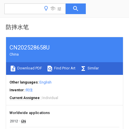
防摔水笔
CN202528658U
China
Download PDF
Find Prior Art
Similar
Other languages
English
Inventor
何佳
Current Assignee
Individual
Worldwide applications
2012
CN