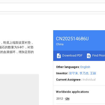
CN202514686U
帮，鞋底上端面设置衬垫，
China
石的数量为5-8个，衬垫
管的血液循环，增加足部的
Download PDF
Find Prior
Other languages
English
Inventor
张守来
李乃杰
王丽
Current Assignee
Individual
Worldwide applications
2012
CN