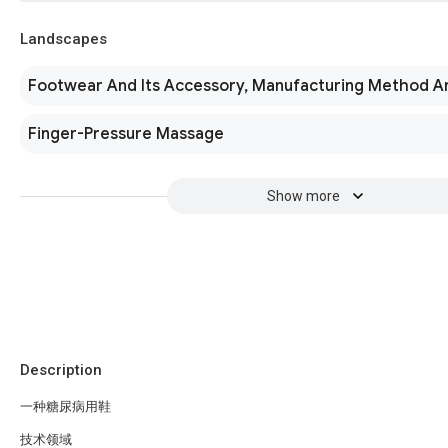
Landscapes
Footwear And Its Accessory, Manufacturing Method A
Finger-Pressure Massage
Show more
Description
一种糖尿病用鞋
技术领域