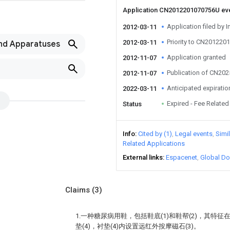
Application CN2012201070756U ev
Application filed by I
2012-03-11
Priority to CN20122
2012-03-11
nd Apparatuses
Application granted
2012-11-07
Publication of CN20
2012-11-07
Anticipated expiratio
2022-03-11
Expired - Fee Related
Status
Info
Cited by (1)
Legal events
Simi
Related Applications
External links
Espacenet
Global Do
Claims
(3)
1.一种糖尿病用鞋，包括鞋底(1)和鞋帮(2)，其特征
垫(4)，衬垫(4)内设置远红外按摩磁石(3)。