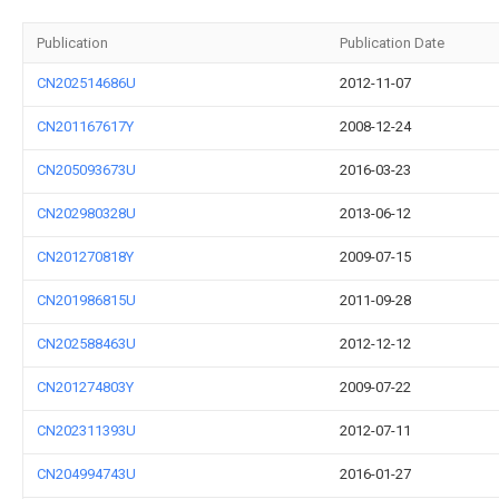
Publication
Publication Date
CN202514686U
2012-11-07
CN201167617Y
2008-12-24
CN205093673U
2016-03-23
CN202980328U
2013-06-12
CN201270818Y
2009-07-15
CN201986815U
2011-09-28
CN202588463U
2012-12-12
CN201274803Y
2009-07-22
CN202311393U
2012-07-11
CN204994743U
2016-01-27