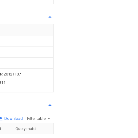
e
: 20121107
311
Download
Filter table
t
Query match