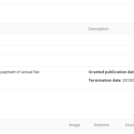
Description
n-payment of annual fee
Granted publication dat
Termination date
: 20130
Image
Sections
Coun