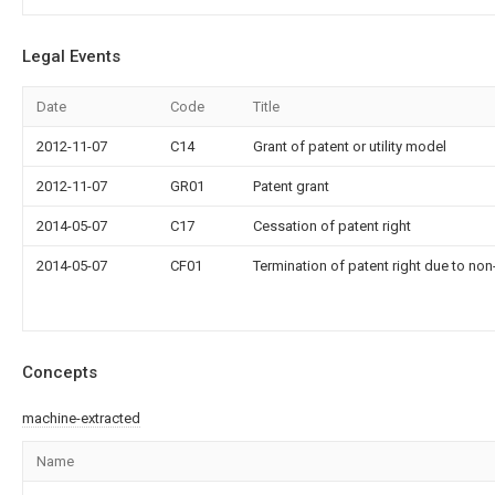
Legal Events
Date
Code
Title
2012-11-07
C14
Grant of patent or utility model
2012-11-07
GR01
Patent grant
2014-05-07
C17
Cessation of patent right
2014-05-07
CF01
Termination of patent right due to no
Concepts
machine-extracted
Name