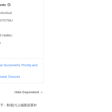
ents
ndividual
01070756U
2514686U
n
lar documents
Priority and
ssier
Discuss
Hide Dependent
在于：鞋底(1)上端面设置衬