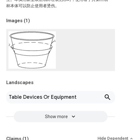
杯本体可以防止使用者烫伤。
Images (
1
)
Landscapes
Table Devices Or Equipment
Show more
Claims
(1)
Hide Dependent