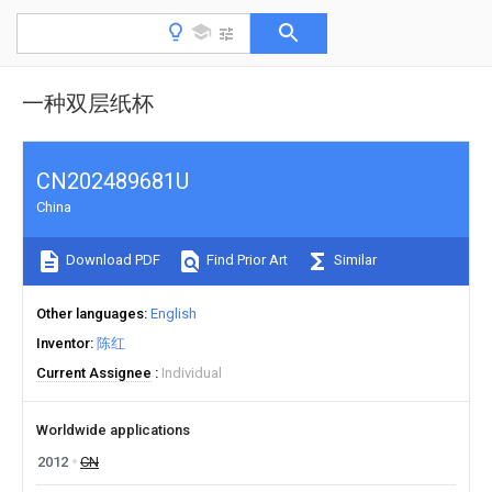
一种双层纸杯
CN202489681U
China
Download PDF
Find Prior Art
Similar
Other languages
English
Inventor
陈红
Current Assignee
Individual
Worldwide applications
2012
CN