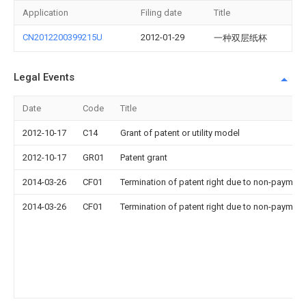
Application
Filing date
Title
CN2012200399215U
2012-01-29
一种双层纸杯
Legal Events
Date
Code
Title
2012-10-17
C14
Grant of patent or utility model
2012-10-17
GR01
Patent grant
2014-03-26
CF01
Termination of patent right due to non-payment
2014-03-26
CF01
Termination of patent right due to non-payment