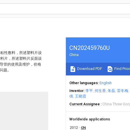
CN202459760U
接粘性敷料，所述塑料片设
China
塑料片，所述塑料片反面设
C导管的使用及维护，价格
Download PDF
Find Prior
际问题。
Other languages
English
Inventor
李平
何生香
朱磊
雷冬梅
倩
王晓霞
Current Assignee
China Three Gor
Worldwide applications
2012
CN