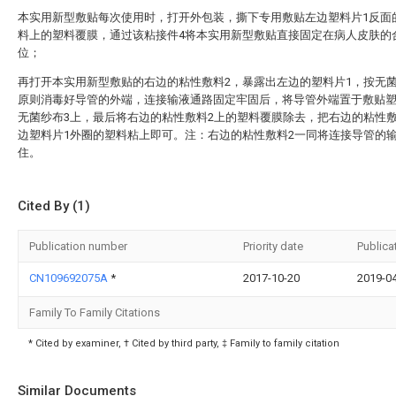
本实用新型敷贴每次使用时，打开外包装，撕下专用敷贴左边塑料片1反面
料上的塑料覆膜，通过该粘接件4将本实用新型敷贴直接固定在病人皮肤的
位；
再打开本实用新型敷贴的右边的粘性敷料2，暴露出左边的塑料片1，按无
原则消毒好导管的外端，连接输液通路固定牢固后，将导管外端置于敷贴塑
无菌纱布3上，最后将右边的粘性敷料2上的塑料覆膜除去，把右边的粘性敷
边塑料片1外圈的塑料粘上即可。注：右边的粘性敷料2一同将连接导管的
住。
Cited By (1)
Publication number
Priority date
Publica
CN109692075A
*
2017-10-20
2019-0
Family To Family Citations
* Cited by examiner, † Cited by third party, ‡ Family to family citation
Similar Documents