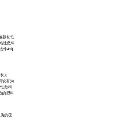
连接粘性
，粘性敷料
接件4均
的长方
间设有为
粘性敷料
边的塑料
材质的覆