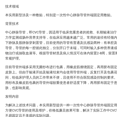
技术领域
本实用新型涉及一种敷贴，特别是一次性中心静脉导管外端固定用敷贴。
背景技术
中心静脉导管，即CVC导管，因适用于临床危重患者的抢救、长期输液治
力学监测或肠外营养支持等，在临床应用越来越广泛。常用的途径有经颈
下静脉及股静脉穿刺置管，目前使用的导管有普通及抗感染两种：有单腔及
导管，导管的每一腔彼此独立，分别开口于末端，可同时输入多种营养液
物治疗或抽取血液等。根据导管材质及病人情况可在体内留置2-8周，留置
常规护理。
目前导管外端多采用无菌纱布进行包裹，用橡皮筋缠绕固定，再用胶布固
皮肤上。但由于输液开始及输液结束均会使用导管外端，反复打开及包裹
间，给临床护理人员的工作带来不便，且使用不符合医院感染控制的要求
用纱布及橡皮筋包裹的导管外端较重使患者舒适度下降，再用胶布固定于
肤，也影响美观。
发明内容
为解决上述技术问题，本实用新型提供一种一次性中心静脉导管外端固定
方便CVC导管的使用及维护，价格低廉且效果可靠，解决了实际工作中CV
不易固定且不美观的实际问题。