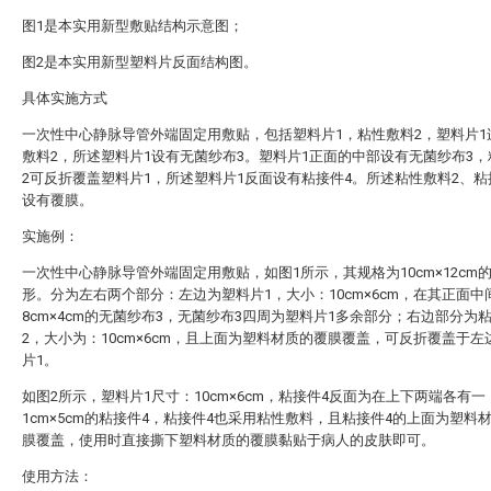
图1是本实用新型敷贴结构示意图；
图2是本实用新型塑料片反面结构图。
具体实施方式
一次性中心静脉导管外端固定用敷贴，包括塑料片1，粘性敷料2，塑料片1
敷料2，所述塑料片1设有无菌纱布3。塑料片1正面的中部设有无菌纱布3
2可反折覆盖塑料片1，所述塑料片1反面设有粘接件4。所述粘性敷料2、粘
设有覆膜。
实施例：
一次性中心静脉导管外端固定用敷贴，如图1所示，其规格为10cm×12cm
形。分为左右两个部分：左边为塑料片1，大小：10cm×6cm，在其正面中
8cm×4cm的无菌纱布3，无菌纱布3四周为塑料片1多余部分；右边部分为
2，大小为：10cm×6cm，且上面为塑料材质的覆膜覆盖，可反折覆盖于左
片1。
如图2所示，塑料片1尺寸：10cm×6cm，粘接件4反面为在上下两端各有一
1cm×5cm的粘接件4，粘接件4也采用粘性敷料，且粘接件4的上面为塑料
膜覆盖，使用时直接撕下塑料材质的覆膜黏贴于病人的皮肤即可。
使用方法：