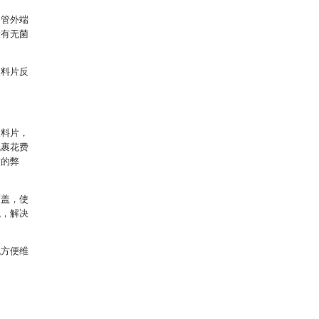
导管外端
设有无菌
塑料片反
塑料片，
包裹花费
求的弊
覆盖，使
观，解决
既方便维