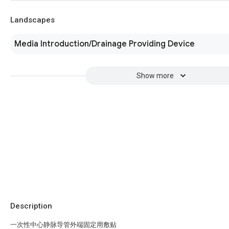
Landscapes
Media Introduction/Drainage Providing Device
Show more
Description
一次性中心静脉导管外端固定用敷贴