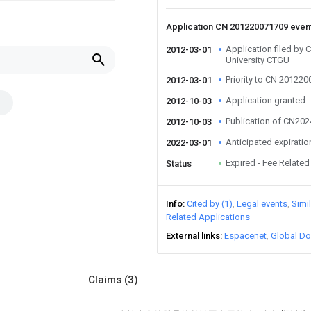
Application CN 201220071709 even
Application filed by 
2012-03-01
University CTGU
Priority to CN 20122
2012-03-01
Application granted
2012-10-03
Publication of CN20
2012-10-03
Anticipated expiratio
2022-03-01
Expired - Fee Related
Status
Info
Cited by (1)
Legal events
Simi
Related Applications
External links
Espacenet
Global Do
Claims
(3)