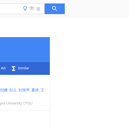
 Art
Similar
倪娜
彭云
刘旭琴
夏婷
王
ges University CTGU