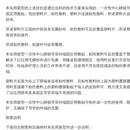
本实用新型的上述目的是通过这样的技术方案来实现的：一次性中心静脉
固定用敷贴，包括塑料片，粘性敷料，塑料片连接粘性敷料，所述塑料片
纱布。
所述塑料片正面的中部设有无菌纱布，粘性敷料可反折覆盖塑料片，所述
面设有粘接件。
所述粘性敷料、粘接件均设有覆膜。
本实用新型一次性中心静脉导管外端固定用敷贴，粘性敷料可反折覆盖于
解决了以往用无菌纱布进行包裹，用橡皮筋缠绕固定，使用时反复打开及
时间，给临床护理人员的工作带来不便，且使用不符合医院感染控制的要
端。
塑料片反面为在上下两端各设有粘性敷料，且粘性敷料的上面为塑料覆膜
用时直接撕下粘性敷料上的塑料覆膜黏贴于病人的皮肤即可，既方便又美
了以往用胶布多条固定导管末端不美观的问题。
本实用新型一次性中心静脉导管外端固定用敷贴可制作成一次性的使用，
护，又确保了导管的外端的无菌。
附图说明
下面结合附图和实施例对本实用新型作进一步说明：