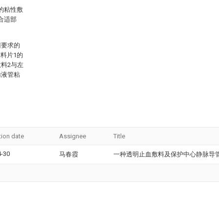
的粘性敷
合适部
菌要求的
料片1的
料2与左
输液管粘
tion date
Assignee
Title
4-30
马春霞
一种透明止血敷料及保护中心静脉导