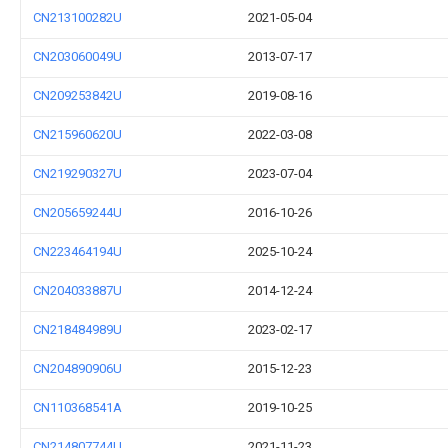
CN213100282U
2021-05-04
CN203060049U
2013-07-17
CN209253842U
2019-08-16
CN215960620U
2022-03-08
CN219290327U
2023-07-04
CN205659244U
2016-10-26
CN223464194U
2025-10-24
CN204033887U
2014-12-24
CN218484989U
2023-02-17
CN204890906U
2015-12-23
CN110368541A
2019-10-25
CN214807744U
2021-11-23