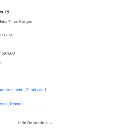
ts
China Three Gorges
0071709
2459760U
n
lar documents
Priority and
ssier
Discuss
Hide Dependent