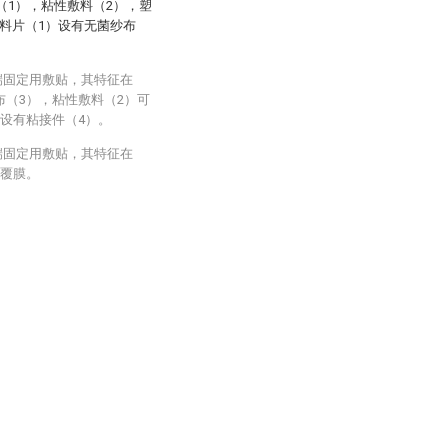
（1），粘性敷料（2），塑
料片（1）设有无菌纱布
端固定用敷贴，其特征在
布（3），粘性敷料（2）可
设有粘接件（4）。
端固定用敷贴，其特征在
有覆膜。