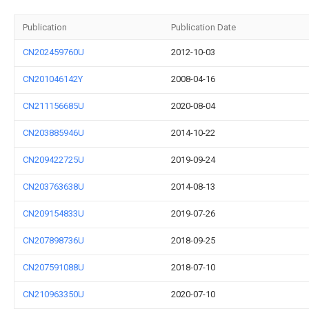
Publication
Publication Date
CN202459760U
2012-10-03
CN201046142Y
2008-04-16
CN211156685U
2020-08-04
CN203885946U
2014-10-22
CN209422725U
2019-09-24
CN203763638U
2014-08-13
CN209154833U
2019-07-26
CN207898736U
2018-09-25
CN207591088U
2018-07-10
CN210963350U
2020-07-10