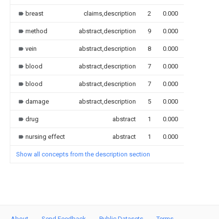
breast
claims,description
2
0.000
method
abstract,description
9
0.000
vein
abstract,description
8
0.000
blood
abstract,description
7
0.000
blood
abstract,description
7
0.000
damage
abstract,description
5
0.000
drug
abstract
1
0.000
nursing effect
abstract
1
0.000
Show all concepts from the description section
About
Send Feedback
Public Datasets
Terms