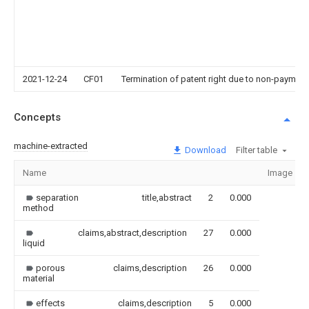
2021-12-24
CF01
Termination of patent right due to non-payment
Concepts
machine-extracted
Download
Filter table
Name
Image
separation
title,abstract
2
0.000
method
claims,abstract,description
27
0.000
liquid
porous
claims,description
26
0.000
material
effects
claims,description
5
0.000