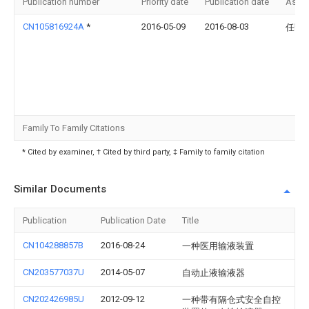
Publication number
Priority date
Publication date
Assi
CN105816924A
*
2016-05-09
2016-08-03
任凯
Family To Family Citations
* Cited by examiner, † Cited by third party, ‡ Family to family citation
Similar Documents
Publication
Publication Date
Title
CN104288857B
2016-08-24
一种医用输液装置
CN203577037U
2014-05-07
自动止液输液器
CN202426985U
2012-09-12
一种带有隔仓式安全自控