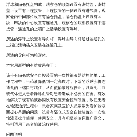
浮球和隔仓托盘构成，观察仓的顶部设置有密封盖，密封
盖上设置有上连接管，上连接管的一侧设置有进气管，观
察仓内中间部位设置有隔仓托盘，隔仓托盘上设置有凹
缺，凹缺的中心设置有连通孔，观察仓的底部设置有下连
接管；连通孔的上端口上活动设置有浮球。
所述的浮球上设置有导向杆，浮球由导向杆通过连通孔的
上端口活动插入安装在连通孔上。
所述的导向杆为锥形体。
本实用新型的有益效果在于：
该带有隔仓式安全自控装置的一次性输液器结构简单，工
作过程中，当药液降低到一定高度时，下落的浮球会将连
通孔的上端口封堵住，从而使输液过程停止，以避免回血
或气体进入患者静脉血管对患者造成不必要的伤害。有效
地解决了现有输液器因没有设置安全控制装置，致使患者
在输液治疗过程中，患者家属及医护人员常常为看护输液
而提心吊胆的问题，该带有隔仓式安全自控装置的一次性
输液器操作简便，使用安全，具有积极的临床推广意义，
特别适用于患者输液治疗使用。
附图说明