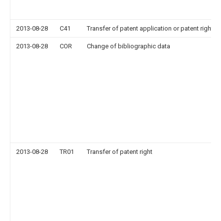
2013-08-28
C41
Transfer of patent application or patent right or
2013-08-28
COR
Change of bibliographic data
2013-08-28
TR01
Transfer of patent right