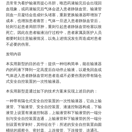
员常常为看护输液而提心吊胆，唯恐药液输完后会出现回
血现象，或药液输完后气体会进入患者静脉血管。输液管
回血一旦凝结会造成针头堵塞，重新更换输液器即增加了
成本，也增加患者痛苦；气体一旦进入患者静脉血管后，
轻则引起患者局部浮肿，重则引起患者静脉血管栓塞以致
死亡。因此在患者输液治疗过程中，患者家属及医护人员
都要时刻注意输液情况，以免上述情况发生而造成对患者
不必要的伤害。
发明内容
本实用新型的目的在于：提供一种结构简单，能在输液器
内的药液下降到一定高度后自动停止输液，以避免回血或
气体进入患者静脉血管对患者造成不必要伤害的带有隔仓
式安全自控装置的一次性输液器。
本实用新型是通过如下的技术方案来实现上述目的的：
一种带有隔仓式安全自控装置的一次性输液器，它由上输
液管、下输液管、安全自控装置、液速控制器构成，下输
液管上设置有液速控制器，上输液管和下输液管的一端分
别与安全自控装置连通，上输液管和下输液管的另一端分
别设置有穿刺针，其特征在于：所述的安全自控装置由圆
桶状的观察仓、密封盖、上连接管、下连接管、连通孔、