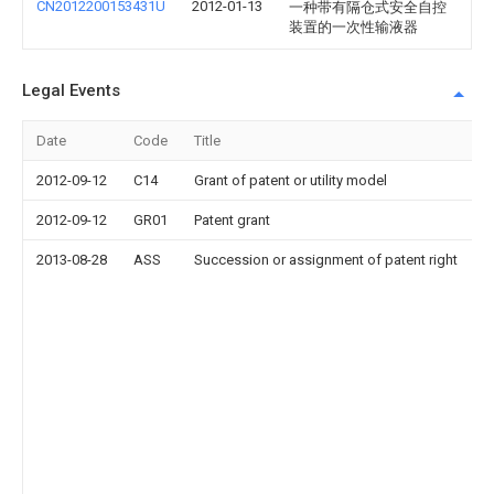
CN2012200153431U
2012-01-13
一种带有隔仓式安全自控
装置的一次性输液器
Legal Events
Date
Code
Title
2012-09-12
C14
Grant of patent or utility model
2012-09-12
GR01
Patent grant
2013-08-28
ASS
Succession or assignment of patent right