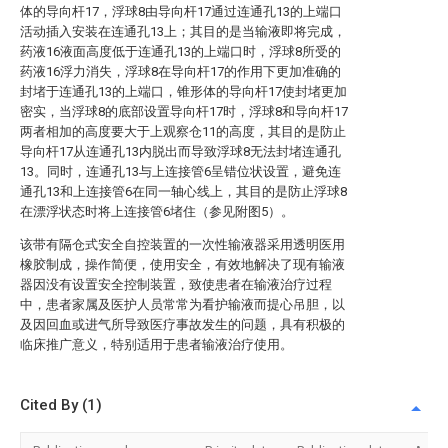
体的导向杆17，浮球8由导向杆17通过连通孔13的上端口
活动插入安装在连通孔13上；其目的是当输液即将完成，
药液16液面高度低于连通孔13的上端口时，浮球8所受的
药液16浮力消失，浮球8在导向杆17的作用下更加准确的
封堵于连通孔13的上端口，锥形体的导向杆17使封堵更加
密实，当浮球8的底部设置导向杆17时，浮球8和导向杆17
两者相加的高度要大于上观察仓11的高度，其目的是防止
导向杆17从连通孔13内脱出而导致浮球8无法封堵连通孔
13。同时，连通孔13与上连接管6呈错位状设置，避免连
通孔13和上连接管6在同一轴心线上，其目的是防止浮球8
在漂浮状态时将上连接管6堵住（参见附图5）。
该带有隔仓式安全自控装置的一次性输液器采用透明医用
橡胶制成，操作简便，使用安全，有效地解决了现有输液
器因没有设置安全控制装置，致使患者在输液治疗过程
中，患者家属及医护人员常常为看护输液而提心吊胆，以
及因回血或进气所导致医疗事故发生的问题，具有积极的
临床推广意义，特别适用于患者输液治疗使用。
Cited By (1)