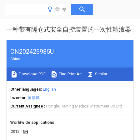
一种带有隔仓式安全自控装置的一次性输液器
CN202426985U
China
Download PDF
Find Prior Art
Similar
Other languages
English
Inventor
黄厚斌
Current Assignee
Honghu Taining Medical Instrument Co Ltd
Worldwide applications
2012
CN