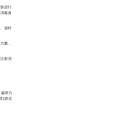
皮肤进行
取消毒液
便、省时
弹力囊，
行注射消
，扁弹力
臂2挤压