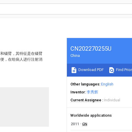
CN202270255U
柄和镊臂，其特征是在镊臂
China
方便，在给病人进行注射消
Download PDF
Find Prior
Other languages
English
Inventor
李秀辉
Current Assignee
Individual
Worldwide applications
2011
CN