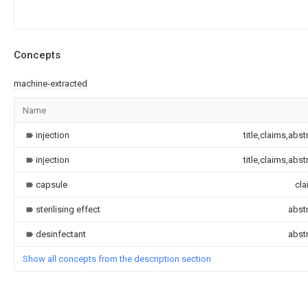
Concepts
machine-extracted
Name
injection
title,claims,abst
injection
title,claims,abst
capsule
cla
sterilising effect
abst
desinfectant
abst
Show all concepts from the description section