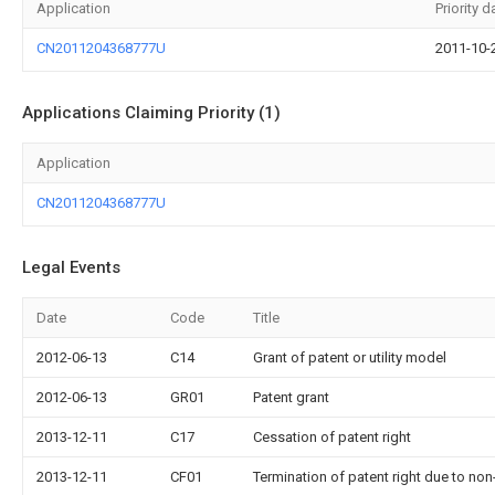
Application
Priority d
CN2011204368777U
2011-10-
Applications Claiming Priority (1)
Application
CN2011204368777U
Legal Events
Date
Code
Title
2012-06-13
C14
Grant of patent or utility model
2012-06-13
GR01
Patent grant
2013-12-11
C17
Cessation of patent right
2013-12-11
CF01
Termination of patent right due to no