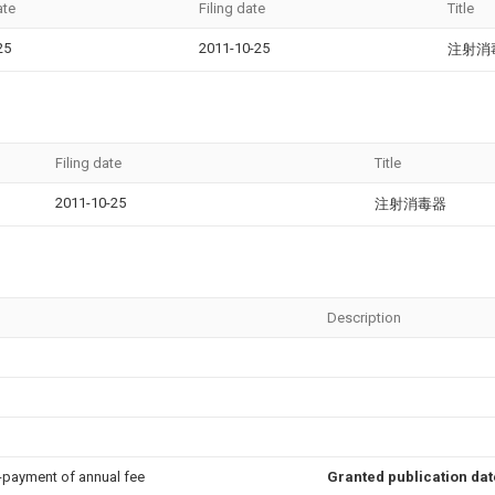
ate
Filing date
Title
25
2011-10-25
注射消
Filing date
Title
2011-10-25
注射消毒器
Description
n-payment of annual fee
Granted publication dat