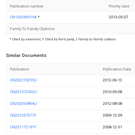
Publication number
Priority date
CN103293019A
*
2013-05-07
Family To Family Citations
* Cited by examiner, † Cited by third party, ‡ Family to family citation
Similar Documents
Publication
Publication Date
CN202270255U
2012-06-13
CN201572432U
2010-09-08
CN202365864U
2012-08-08
CN201357377Y
2009-12-09
CN201172191Y
2008-12-31