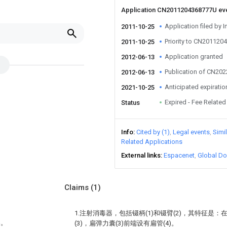
Application CN2011204368777U ev
Application filed by I
2011-10-25
Priority to CN20112
2011-10-25
Application granted
2012-06-13
Publication of CN20
2012-06-13
Anticipated expiratio
2021-10-25
Expired - Fee Related
Status
Info
Cited by (1)
Legal events
Simi
Related Applications
External links
Espacenet
Global Do
Claims
(1)
1.注射消毒器，包括镊柄(1)和镊臂(2)，其特征是：
器。
(3)，扁弹力囊(3)前端设有扁管(4)。