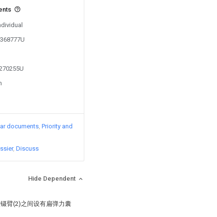
ents
ndividual
04368777U
2270255U
n
lar documents
Priority and
ssier
Discuss
Hide Dependent
在镊臂(2)之间设有扁弹力囊