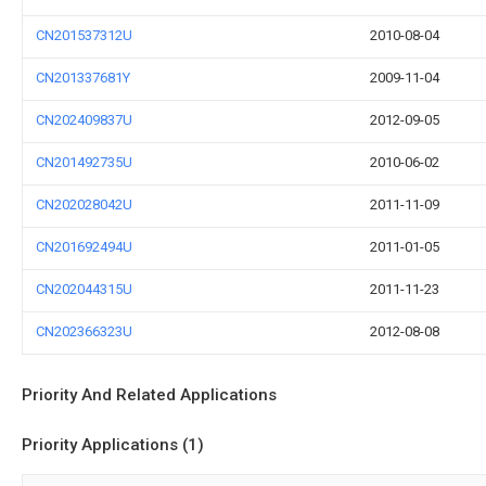
CN201537312U
2010-08-04
CN201337681Y
2009-11-04
CN202409837U
2012-09-05
CN201492735U
2010-06-02
CN202028042U
2011-11-09
CN201692494U
2011-01-05
CN202044315U
2011-11-23
CN202366323U
2012-08-08
Priority And Related Applications
Priority Applications (1)