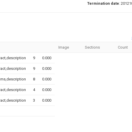
Termination date
: 20121
Image
Sections
Count
ract,description
9
0.000
ract,description
9
0.000
ims,description
8
0.000
ract,description
4
0.000
ract,description
3
0.000