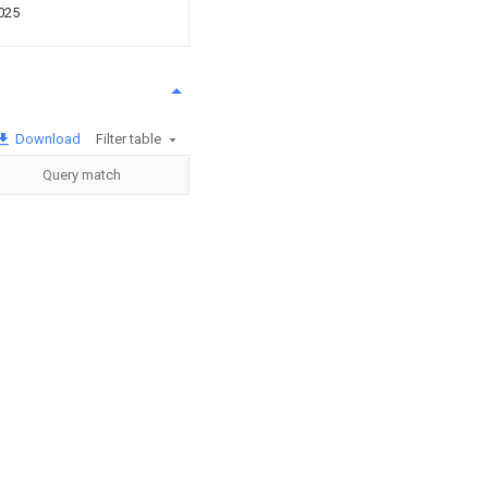
025
Download
Filter table
Query match