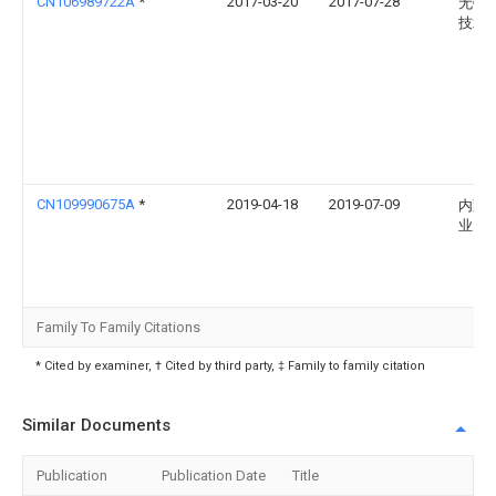
CN106989722A
*
2017-03-20
2017-07-28
无锡
技术
CN109990675A
*
2019-04-18
2019-07-09
内蒙
业大
Family To Family Citations
* Cited by examiner, † Cited by third party, ‡ Family to family citation
Similar Documents
Publication
Publication Date
Title