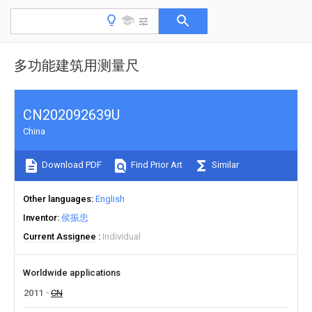
多功能建筑用测量尺
CN202092639U
China
Download PDF
Find Prior Art
Similar
Other languages
English
Inventor
侯振忠
Current Assignee
Individual
Worldwide applications
2011
CN