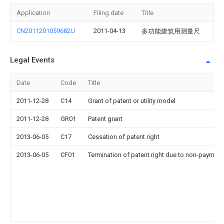
Application
Filing date
Title
CN2011201059682U
2011-04-13
多功能建筑用测量尺
Legal Events
Date
Code
Title
2011-12-28
C14
Grant of patent or utility model
2011-12-28
GR01
Patent grant
2013-06-05
C17
Cessation of patent right
2013-06-05
CF01
Termination of patent right due to non-payment