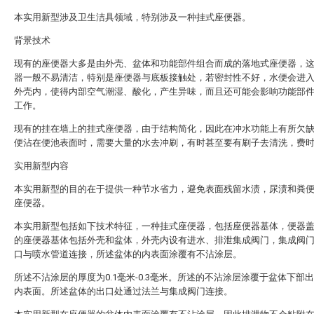
本实用新型涉及卫生洁具领域，特别涉及一种挂式座便器。
背景技术
现有的座便器大多是由外壳、盆体和功能部件组合而成的落地式座便器，
器一般不易清洁，特别是座便器与底板接触处，若密封性不好，水便会进
外壳内，使得内部空气潮湿、酸化，产生异味，而且还可能会影响功能部
工作。
现有的挂在墙上的挂式座便器，由于结构简化，因此在冲水功能上有所欠
便沾在便池表面时，需要大量的水去冲刷，有时甚至要有刷子去清洗，费
实用新型内容
本实用新型的目的在于提供一种节水省力，避免表面残留水渍，尿渍和粪
座便器。
本实用新型包括如下技术特征，一种挂式座便器，包括座便器基体，便器
的座便器基体包括外壳和盆体，外壳内设有进水、排泄集成阀门，集成阀
口与喷水管道连接，所述盆体的内表面涂覆有不沾涂层。
所述不沾涂层的厚度为0.1毫米-0.3毫米。所述的不沾涂层涂覆于盆体下部
内表面。所述盆体的出口处通过法兰与集成阀门连接。