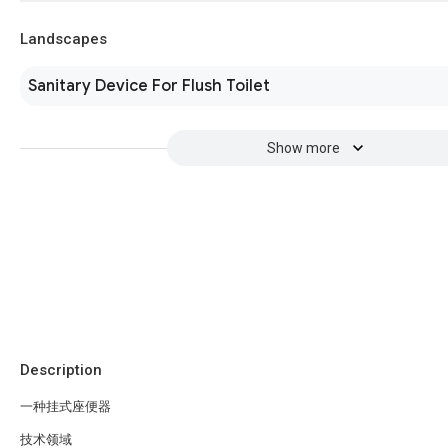
Landscapes
Sanitary Device For Flush Toilet
Show more
Description
一种挂式座便器
技术领域