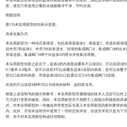
本实用新型在座便器的盆体内表面涂覆有不沾涂层，因此排泄物不会粘附
面，便后只有使用少量的水就能够冲干净，节约水源。
附图说明
图1为本实用新型的结构示意图。
具体实施方式
本实用新型为一种挂式座便器，包括座便器基体5，便器盖1，所述的座便器
括外壳7和盆体2，外壳7内设有进水、排泄的集成阀门4，集成阀门4的出
管道连接。集成阀门4用于向盆体2内喷水并收集排泄物。
本实用新型创新之处在于，盆体2的内表面涂覆有不沾涂层3。不沾涂层3的
0.1毫米-0.3毫米。该不沾涂层3可以涂覆在盆体2全部内表面，也可以涂覆
部出口处的内表面。所述盆体2的出口处通过法兰6与集成阀门5连接。
所述的不沾涂层3材料可以为现有的材料，如特富龙等。
根据上述说明书的揭示和教导，本实用新型所属领域的技术人员还可以对
方式进行变更和修改。因此，本实用新型并不局限于上面揭示和描述的具
式，对本实用新型的一些修改和变更也应当落入本实用新型的权利要求的
内。此外，尽管本说明书中使用了一些特定的术语，但这些术语只是为了
明，并不对本实用新型构成任何限制。