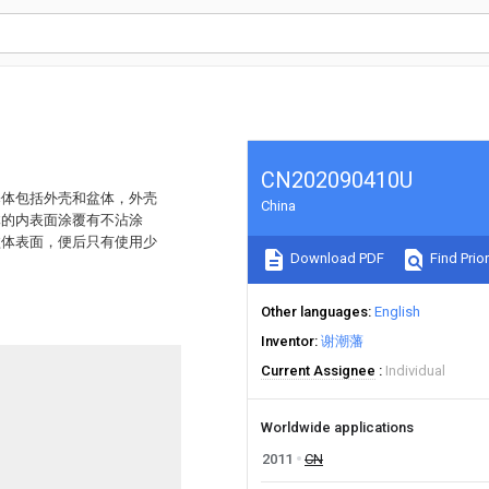
CN202090410U
基体包括外壳和盆体，外壳
China
体的内表面涂覆有不沾涂
盆体表面，便后只有使用少
Download PDF
Find Prior
Other languages
English
Inventor
谢潮藩
Current Assignee
Individual
Worldwide applications
2011
CN