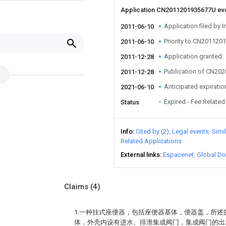
Application CN2011201935677U ev
Application filed by I
2011-06-10
Priority to CN20112
2011-06-10
Application granted
2011-12-28
Publication of CN20
2011-12-28
Anticipated expiratio
2021-06-10
Expired - Fee Related
Status
Info
Cited by (2)
Legal events
Simi
Related Applications
External links
Espacenet
Global Do
Claims
(4)
1.一种挂式座便器，包括座便器基体，便器盖，所
体，外壳内设有进水、排泄集成阀门，集成阀门的出