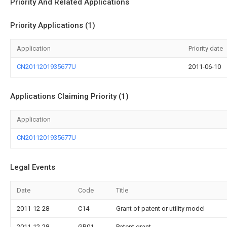
Priority And Related Applications
Priority Applications (1)
Application
Priority date
CN2011201935677U
2011-06-10
Applications Claiming Priority (1)
Application
CN2011201935677U
Legal Events
Date
Code
Title
2011-12-28
C14
Grant of patent or utility model
2011-12-28
GR01
Patent grant