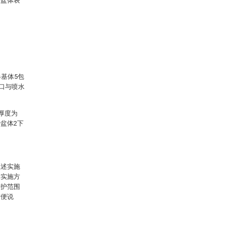
在盆体表
基体5包
水口与喷水
厚度为
于盆体2下
上述实施
体实施方
保护范围
方便说