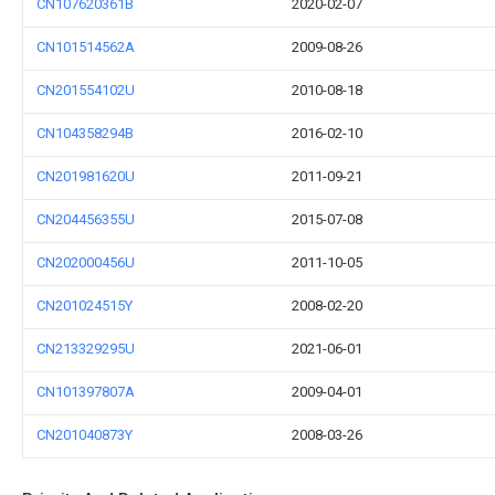
CN107620361B
2020-02-07
CN101514562A
2009-08-26
CN201554102U
2010-08-18
CN104358294B
2016-02-10
CN201981620U
2011-09-21
CN204456355U
2015-07-08
CN202000456U
2011-10-05
CN201024515Y
2008-02-20
CN213329295U
2021-06-01
CN101397807A
2009-04-01
CN201040873Y
2008-03-26