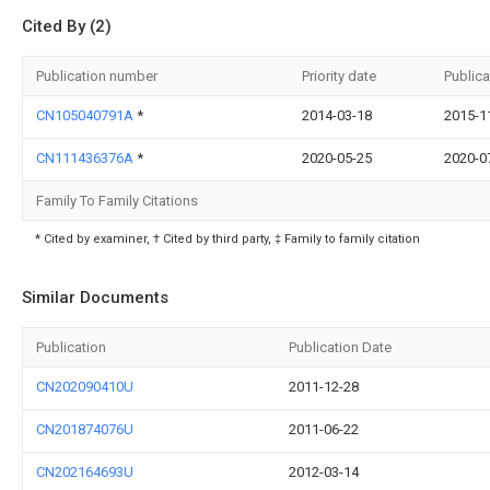
Cited By (2)
Publication number
Priority date
Publica
CN105040791A
*
2014-03-18
2015-1
CN111436376A
*
2020-05-25
2020-0
Family To Family Citations
* Cited by examiner, † Cited by third party, ‡ Family to family citation
Similar Documents
Publication
Publication Date
CN202090410U
2011-12-28
CN201874076U
2011-06-22
CN202164693U
2012-03-14