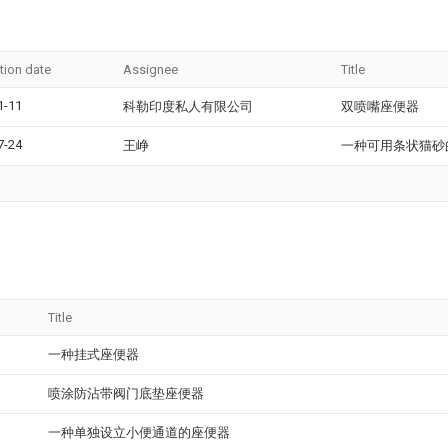
tion date
Assignee
Title
1-11
科勒印度私人有限公司
双喷嘴座便器
7-24
王峥
一种可用条状猫砂
Title
一种挂式座便器
喷涂防沾带阀门底垫座便器
一种单独设立小便通道的座便器