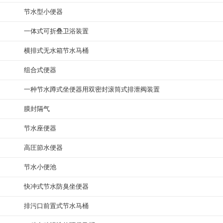
节水型小便器
一体式可折叠卫浴装置
横排式无水箱节水马桶
组合式便器
一种节水蹲式坐便器用双密封滚筒式排泄阀装置
膜封隔气
节水座便器
高圧節水便器
节水小便池
快冲式节水防臭坐便器
排污口前置式节水马桶